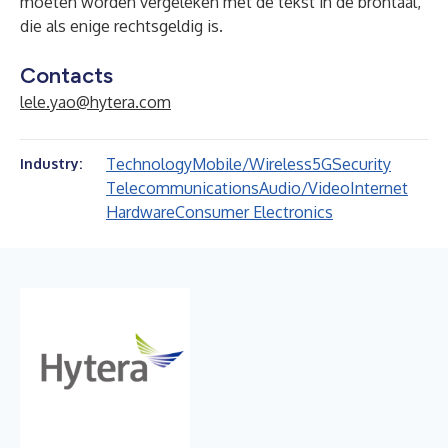
moeten worden vergeleken met de tekst in de brontaal,
die als enige rechtsgeldig is.
Contacts
lele.yao@hytera.com
Technology
Mobile/Wireless
5G
Security
Industry:
Telecommunications
Audio/Video
Internet
Hardware
Consumer Electronics