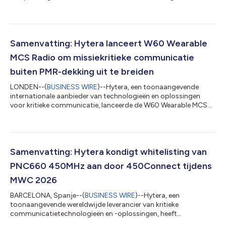
lancering aan van de PDC580 Dual-Mode Rugged Radio,
ontwikkeld voor organisaties die verder op PMR beroep blijven
doen en breedbandcommunicatie in steeds meer verspreide
operaties uitbreiden. “De overgang van smalband naar
breedband is niet zomaar een vervanging,” verklaart Arthur Luo,
Samenvatting: Hytera lanceert W60 Wearable
Product Manager van Hytera Smart Terminal BU. “Heel...
MCS Radio om missiekritieke communicatie
buiten PMR-dekking uit te breiden
LONDEN--(
BUSINESS WIRE
)--Hytera, een toonaangevende
internationale aanbieder van technologieën en oplossingen
voor kritieke communicatie, lanceerde de W60 Wearable MCS
Radio tijdens CCW (Critical Communications World) 2026. Dit
lichte, draagbare apparaat, ontworpen als aanvulling op
bestaande PMR-systemen, helpt organisaties om missiekritieke
communicatie buiten de dekkingslimieten van traditionele
radionetwerken te behouden, ter ondersteuning van veiligere en
Samenvatting: Hytera kondigt whitelisting van
meer geconnecteerde operaties in d...
PNC660 450MHz aan door 450Connect tijdens
MWC 2026
BARCELONA, Spanje--(
BUSINESS WIRE
)--Hytera, een
toonaangevende wereldwijde leverancier van kritieke
communicatietechnologieën en -oplossingen, heeft
aangekondigd dat zijn bedrijfskritische slimme apparaat, de