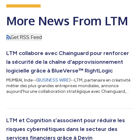
More News From LTM
Get RSS Feed
LTM collabore avec Chainguard pour renforcer
la sécurité de la chaîne d'approvisionnement
logicielle grâce à BlueVerse™ RightLogic
MUMBAI, Inde--(
BUSINESS WIRE
)--LTM, partenaire en créativité
métier des plus grandes entreprises mondiales, annonce
aujourd'hui une collaboration stratégique avec Chainguard,
une référence en matière de logiciels open source, afin de
renforcer la sécurité de la chaîne d'approvisionnement logicielle
grâce à BlueVerse™ RightLogic, ainsi que son cadre d'évaluation
de la cybersécurité et de gestion des risques. Cette
collaboration permet aux entreprises de renforcer leur sécurité
LTM et Cognition s’associent pour réduire les
tout en préservant...
risques cybernétiques dans le secteur des
services financiers grâce à Devin