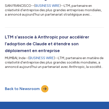
SAN FRANCISCO--(
BUSINESS WIRE
)--LTM, partenaire en
créativité d’entreprise des plus grandes entreprises mondiales,
a annoncé aujourd’hui un partenariat stratégique avec
Cognition, le laboratoire d’IA à l’origine de l’agent d’ingénierie
logicielle Devin. Dans le cadre de ce partenariat, LTM a intégré
Devin, l’ingénieur IA autonome de Cognition, à sa solution
BlueVerse TM RightLogic. LTM BlueVerse RightLogic est un cadre
d’évaluation de la cybersécurité et d’assurance des risques
LTM s’associe à Anthropic pour accélérer
conçu pour aider...
l’adoption de Claude et étendre son
déploiement en entreprise
MUMBAI, Inde--(
BUSINESS WIRE
)--LTM, partenaire en matière de
créativité d’entreprise des plus grandes sociétés mondiales, a
annoncé aujourd’hui un partenariat avec Anthropic, la société
pionnière en IA à l’origine de Claude, afin d’accélérer l’adoption à
l’échelle de l’entreprise de Claude, Claude Code et Claude
Cowork dans les domaines de l’ingénierie, de la modernisation
et des processus métier. LTM associera Claude, Claude Code et
Back to Newsroom
Claude Cowork à son expertise en matière de mise en œuvre
en...