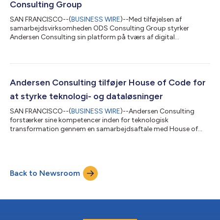
Consulting Group
SAN FRANCISCO--(
BUSINESS WIRE
)--Med tilføjelsen af
samarbejdsvirksomheden ODS Consulting Group styrker
Andersen Consulting sin platform på tværs af digital
transformation, talentstrategi og operationel rådgivning. ODS
Consulting Group blev stiftet i 2008, har hovedkvarter i Tyrkiet
og yder rådgivning til organisationer, der søger vækst, talent og
investeringsmuligheder i Tyrkiet og på internationale markeder.
Firmaet støtter klienter gennem international
Andersen Consulting tilføjer House of Code for
forretningsudvikling og eksportrådgivnin...
at styrke teknologi- og dataløsninger
SAN FRANCISCO--(
BUSINESS WIRE
)--Andersen Consulting
forstærker sine kompetencer inden for teknologisk
transformation gennem en samarbejdsaftale med House of
Code, en global virksomhed med hovedkvarter i USA, der
specialiserer sig i datadrevne platforme, automatisering og
agentbaserede ai-løsninger. House of Code blev stiftet i 2001
og udvikler softwareløsninger samt yder rådgivning til
Back to Newsroom
energihandels- og finanssektoren med kunder, der spænder
over hedgefonde, kapitalfonde og forsyningsvirksomhed...