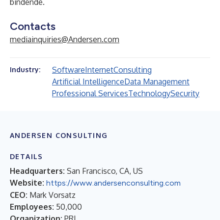
bindende.
Contacts
mediainquiries@Andersen.com
Software
Internet
Consulting
Industry:
Artificial Intelligence
Data Management
Professional Services
Technology
Security
ANDERSEN CONSULTING
DETAILS
Headquarters:
San Francisco, CA, US
Website:
https://www.andersenconsulting.com
CEO:
Mark Vorsatz
Employees:
50,000
Organization:
PRI