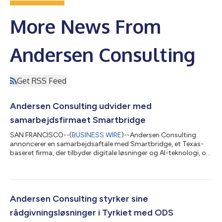
More News From
Andersen Consulting
Get RSS Feed
Andersen Consulting udvider med
samarbejdsfirmaet Smartbridge
SAN FRANCISCO--(
BUSINESS WIRE
)--Andersen Consulting
annoncerer en samarbejdsaftale med Smartbridge, et Texas-
baseret firma, der tilbyder digitale løsninger og AI-teknologi, og
forbedrer dermed sine kapaciteter inden for data og analyse
samt digitale transformationstjenester. Smartbridge blev
grundlagt i 2003 og hjælper organisationer med at accelerere
deres digitale transformation og modernisere driften gennem
digital innovation, AI, data og analyse samt
Andersen Consulting styrker sine
applikationsmoderniseringstjenester. Fir...
rådgivningsløsninger i Tyrkiet med ODS