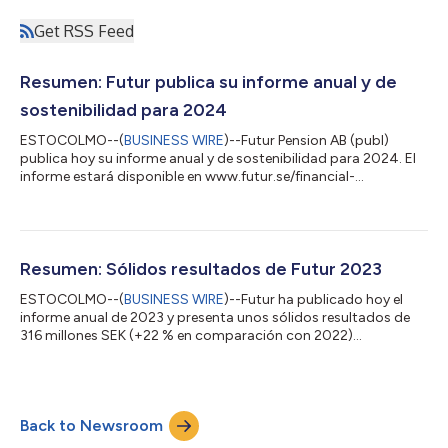
Get RSS Feed
Resumen: Futur publica su informe anual y de
sostenibilidad para 2024
ESTOCOLMO--(
BUSINESS WIRE
)--Futur Pension AB (publ)
publica hoy su informe anual y de sostenibilidad para 2024. El
informe estará disponible en www.futur.se/financial-
information Nos complace observar que los clientes de Futur
en general han obtenido altos rendimientos en 2024. En
particular, los clientes con exposición a la renta variable
mundial, liderados por el mercado estadounidense, han
experimentado un crecimiento significativo de su capital. En
Resumen: Sólidos resultados de Futur 2023
este sentido, estamos orgullosos del eleva...
ESTOCOLMO--(
BUSINESS WIRE
)--Futur ha publicado hoy el
informe anual de 2023 y presenta unos sólidos resultados de
316 millones SEK (+22 % en comparación con 2022)
impulsados por unos activos gestionados de 193.000 millones
SEK (+15 % en comparación con 2022) procedentes de aprox.
310.000 pólizas. «Seguimos fieles a nuestra estrategia de ser
independientes y centrarnos en la sencillez. Estamos orgullosos
Back to Newsroom
y agradecidos por la confianza que nos brindaron más de
20.000 nuevos clientes en 2023», afi...