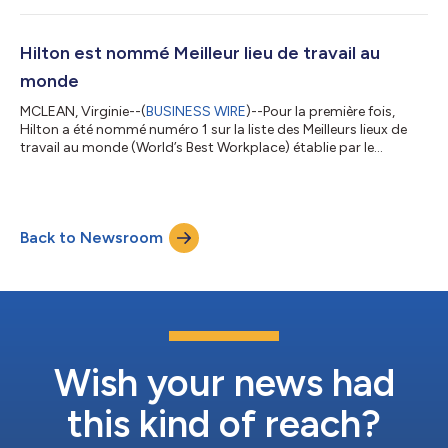
une croissance exponentielle, intégrant en moyenne plus d’un
membre SLH par semaine. Cette expansion a considérablement
renforcé l’offre haut de gamme de Hilton, créant de nouvelles
Hilton est nommé Meilleur lieu de travail au
perspectives...
monde
MCLEAN, Virginie--(
BUSINESS WIRE
)--Pour la première fois,
Hilton a été nommé numéro 1 sur la liste des Meilleurs lieux de
travail au monde (World’s Best Workplace) établie par le
magazine Fortune et Great Place to Work. Cette
reconnaissance, qui vient couronner huit apparitions
consécutives sur la liste des « Meilleurs lieux de travail au monde
», marque également la première fois qu’une entreprise du
Back to Newsroom
secteur de l’hôtellerie et de la restauration obtient la plus haute
distinction dans ce progra...
Wish your news had
this kind of reach?