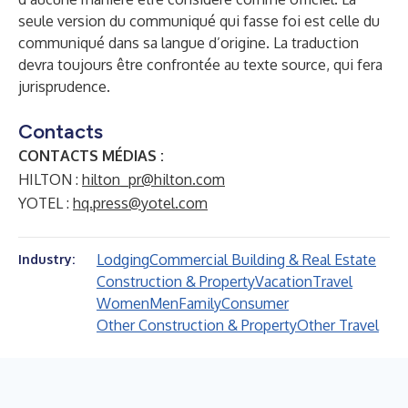
seule version du communiqué qui fasse foi est celle du
communiqué dans sa langue d’origine. La traduction
devra toujours être confrontée au texte source, qui fera
jurisprudence.
Contacts
CONTACTS MÉDIAS :
HILTON :
hilton_pr@hilton.com
YOTEL :
hq.press@yotel.com
Lodging
Commercial Building & Real Estate
Industry:
Construction & Property
Vacation
Travel
Women
Men
Family
Consumer
Other Construction & Property
Other Travel