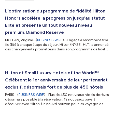
L'optimisation du programme de fidélité Hilton
Honors accélère la progression jusqu'au statut
Elite et présente un tout nouveau niveau
premium, Diamond Reserve
MCLEAN, Virginie--(
BUSINESS WIRE
)--Engagé à récompenser la
fidélité à chaque étape du séjour, Hilton (NYSE : HLT) a annoncé
des changements prometteurs dans son programme de fidélité
primé Hilton Honors. Début janvier, Hilton présentera son
niveau le plus élitiste à ce jour – Diamond Reserve – avec de
nouveaux avantages, notamment un Confirmable Upgrade
Reward qui peut être échangé instantanément au moment de la
réservation, une garantie de départ tardif à 16h00 et un service
Hilton et Small Luxury Hotels of the World™
client exclusif. D...
Célèbrent le 1er anniversaire de leur partenariat
exclusif, désormais fort de plus de 450 hôtels
PARIS--(
BUSINESS WIRE
)--Plus de 450 nouveaux hôtels de rêves
désormais possible à la réservation. 12 nouveaux pays à
découvrir avec Hilton. Un nouvel horizon pour les voyages de
luxe. En seulement un an, le partenariat exclusif entre Hilton
(NYSE : HLT) et Small Luxury Hotels of the World (SLH) a connu