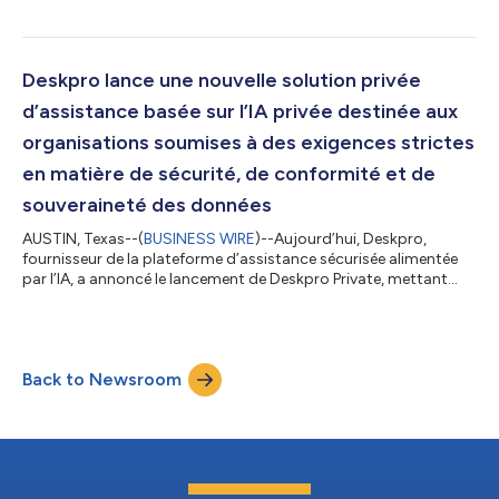
Compliance » (L’IA dans les opérations de support : équilibrer
innovation et conformité). Ce rapport observe que les
exigences en matière de sécurité et de conformité fragmentent
le marché en segments distincts dont les taux d’adoption de
Deskpro lance une nouvelle solution privée
l’IA sont très différ...
d’assistance basée sur l’IA privée destinée aux
organisations soumises à des exigences strictes
en matière de sécurité, de conformité et de
souveraineté des données
AUSTIN, Texas--(
BUSINESS WIRE
)--Aujourd’hui, Deskpro,
fournisseur de la plateforme d’assistance sécurisée alimentée
par l’IA, a annoncé le lancement de Deskpro Private, mettant
pour la première fois à la disposition des secteurs soumis à des
exigences strictes en matière de sécurité et de conformité des
fonctionnalités d’assistance basées sur l’IA. La nouvelle
plateforme offre une grande flexibilité de déploiement,
Back to Newsroom
permettant aux entreprises d’exploiter entièrement leur service
d’assistance bas...