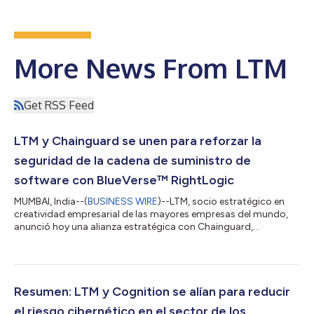
More News From LTM
Get RSS Feed
LTM y Chainguard se unen para reforzar la
seguridad de la cadena de suministro de
software con BlueVerse™ RightLogic
MUMBAI, India--(
BUSINESS WIRE
)--LTM, socio estratégico en
creatividad empresarial de las mayores empresas del mundo,
anunció hoy una alianza estratégica con Chainguard,
proveedor de confianza de software de código abierto, para
reforzar la seguridad de la cadena de suministro de software
mediante BlueVerse™ RightLogic, el marco de evaluación de
ciberseguridad y aseguramiento de riesgos de LTM. Esta
colaboración permite a las organizaciones fortalecer su
Resumen: LTM y Cognition se alían para reducir
seguridad sin sacrificar la velocidad ni...
el riesgo cibernético en el sector de los