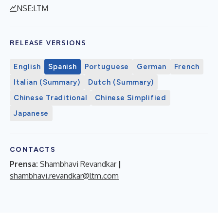
NSE:LTM
RELEASE VERSIONS
English
Spanish
Portuguese
German
French
Italian (Summary)
Dutch (Summary)
Chinese Traditional
Chinese Simplified
Japanese
CONTACTS
Prensa:
Shambhavi Revandkar
|
shambhavi.revandkar@ltm.com