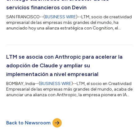
servicios financieros con Devin
SAN FRANCISCO--(
BUSINESS WIRE
)--LTM, socio de creatividad
empresarial de las empresas más grandes del mundo, ha
anunciado hoy una alianza estratégica con Cognition, el
laboratorio de IA responsable del agente de ingeniería de
software Devin. Como parte de esta colaboración, LTM ha
incorporado a Devin, el ingeniero autónomo de IA de Cognition,
a BlueVerse TM RightLogic. LTM BlueVerse RightLogic es un
marco de evaluación de la ciberseguridad y de gestión de
LTM se asocia con Anthropic para acelerar la
riesgos diseñado para ayudar a las empr...
adopción de Claude y ampliar su
implementación a nivel empresarial
BOMBAY, India--(
BUSINESS WIRE
)--LTM, el socio en Creatividad
Empresarial de las empresas más grandes del mundo, acaba de
anunciar una alianza con Anthropic, la empresa pionera en IA
creadora de Claude. El objetivo de esta asociación es acelerar
la adopción a escala empresarial de Claude, Claude Code y
Claude Cowork en los flujos de trabajo de ingeniería,
modernización y negocios. LTM combinará Claude, Claude
Back to Newsroom
Code y Claude Cowork con su experiencia en implementación
empresarial para ayudar a los...