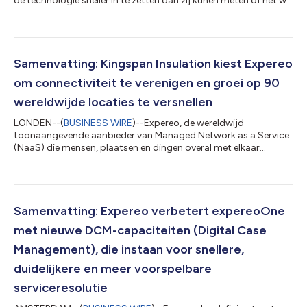
de technologie sneller in te zetten dan zij kunen meten of het wel
werkt. Volgens de recente IDC InfoBrief, uitgevoerd in opdracht
van Expereo*, investeert circa 70% van de organisaties in AI,
gemotiveerd door het potentieel ervan of door angst om in
vergelijking met de concurrentie achterop te blijven. Maar zij
hinken achterop wat gedisciplineerde ROI-beoordeling betreft,
Samenvatting: Kingspan Insulation kiest Expereo
en een...
om connectiviteit te verenigen en groei op 90
wereldwijde locaties te versnellen
LONDEN--(
BUSINESS WIRE
)--Expereo, de wereldwijd
toonaangevende aanbieder van Managed Network as a Service
(NaaS) die mensen, plaatsen en dingen overal met elkaar
verbindt, maakt bekend dat Kingspan Insulation, de wereldwijde
fabrikant van hoogwaardige en hoogwaardige
isolatieproducten en -systemen, Expereo heeft gekozen om
voor al zijn wereldwijde activiteitenvoor een volledig beheerde
connectiviteitsoplossing te leveren. Met de oplossing van
Samenvatting: Expereo verbetert expereoOne
Expereo kan Kingspan Insulation zijn complexe netwer...
met nieuwe DCM-capaciteiten (Digital Case
Management), die instaan voor snellere,
duidelijkere en meer voorspelbare
serviceresolutie