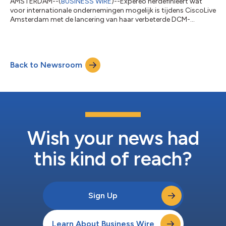
AMSTERDAM--(
BUSINESS WIRE
)--Expereo herdefinieert wat
voor internationale ondernemingen mogelijk is tijdens CiscoLive
Amsterdam met de lancering van haar verbeterde DCM-
capaciteit (Digital Case Management) in expereoOne. Als
wereldleidende beheerde NaaS-aanbieder (Network as a
Service), geeft Expereo haar klanten stevige controle in handen
- door resolutietijden te verlagen, operationele ruis weg te
Back to Newsroom
werken en te verzekeren dat iedereen in elke stap van het traject
netjes is uitgelijnd. Met DCM...
Wish your news had
this kind of reach?
Sign Up
Learn About Business Wire