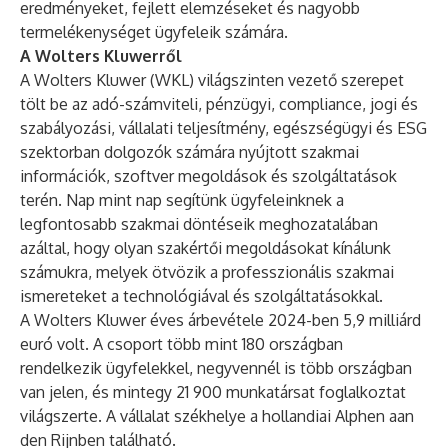
eredményeket, fejlett elemzéseket és nagyobb
termelékenységet ügyfeleik számára.
A Wolters Kluwerről
A Wolters Kluwer (WKL) világszinten vezető szerepet
tölt be az adó-számviteli, pénzügyi, compliance, jogi és
szabályozási, vállalati teljesítmény, egészségügyi és ESG
szektorban dolgozók számára nyújtott szakmai
információk, szoftver megoldások és szolgáltatások
terén. Nap mint nap segítünk ügyfeleinknek a
legfontosabb szakmai döntéseik meghozatalában
azáltal, hogy olyan szakértői megoldásokat kínálunk
számukra, melyek ötvözik a professzionális szakmai
ismereteket a technológiával és szolgáltatásokkal.
A Wolters Kluwer éves árbevétele 2024-ben 5,9 milliárd
euró volt. A csoport több mint 180 országban
rendelkezik ügyfelekkel, negyvennél is több országban
van jelen, és mintegy 21 900 munkatársat foglalkoztat
világszerte. A vállalat székhelye a hollandiai Alphen aan
den Rijnben található.