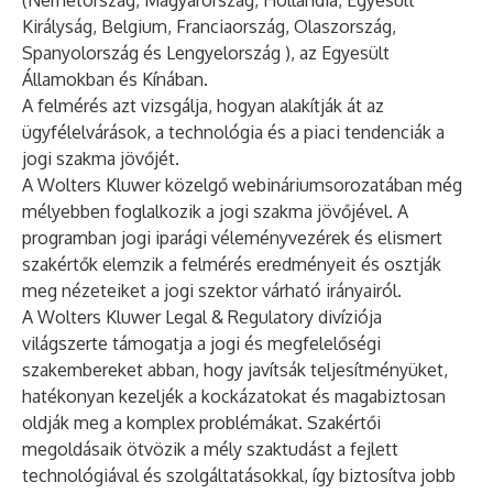
(Németország, Magyarország, Hollandia, Egyesült
Királyság, Belgium, Franciaország, Olaszország,
Spanyolország és Lengyelország ), az Egyesült
Államokban és Kínában.
A felmérés azt vizsgálja, hogyan alakítják át az
ügyfélelvárások, a technológia és a piaci tendenciák a
jogi szakma jövőjét.
A Wolters Kluwer közelgő webináriumsorozatában még
mélyebben foglalkozik a jogi szakma jövőjével. A
programban jogi iparági véleményvezérek és elismert
szakértők elemzik a felmérés eredményeit és osztják
meg nézeteiket a jogi szektor várható irányairól.
A
Wolters Kluwer Legal & Regulatory divíziója
világszerte támogatja a jogi és megfelelőségi
szakembereket abban, hogy javítsák teljesítményüket,
hatékonyan kezeljék a kockázatokat és magabiztosan
oldják meg a komplex problémákat. Szakértői
megoldásaik ötvözik a mély szaktudást a fejlett
technológiával és szolgáltatásokkal, így biztosítva jobb