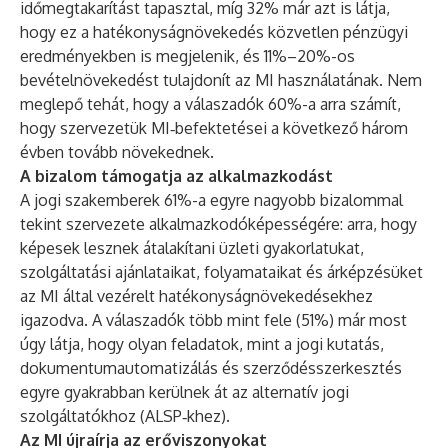
időmegtakarítást tapasztal, míg 32% már azt is látja,
hogy ez a hatékonyságnövekedés közvetlen pénzügyi
eredményekben is megjelenik, és 11%–20%-os
bevételnövekedést tulajdonít az MI használatának. Nem
meglepő tehát, hogy a válaszadók 60%-a arra számít,
hogy szervezetük MI‑befektetései a következő három
évben tovább növekednek.
A bizalom támogatja az alkalmazkodást
A jogi szakemberek 61%-a egyre nagyobb bizalommal
tekint szervezete alkalmazkodóképességére: arra, hogy
képesek lesznek átalakítani üzleti gyakorlatukat,
szolgáltatási ajánlataikat, folyamataikat és árképzésüket
az MI által vezérelt hatékonyságnövekedésekhez
igazodva. A válaszadók több mint fele (51%) már most
úgy látja, hogy olyan feladatok, mint a jogi kutatás,
dokumentumautomatizálás és szerződésszerkesztés
egyre gyakrabban kerülnek át az alternatív jogi
szolgáltatókhoz (ALSP‑khez).
Az MI újraírja az erőviszonyokat