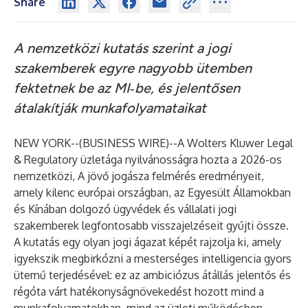
Share
A nemzetközi kutatás szerint a jogi
szakemberek egyre nagyobb ütemben
fektetnek be az MI‑be, és jelentősen
átalakítják munkafolyamataikat
NEW YORK--(
BUSINESS WIRE
)--
A Wolters Kluwer Legal
& Regulatory üzletága nyilvánosságra hozta a 2026-os
nemzetközi, A jövő jogásza felmérés eredményeit,
amely kilenc európai országban, az Egyesült Államokban
és Kínában dolgozó ügyvédek és vállalati jogi
szakemberek legfontosabb visszajelzéseit gyűjti össze.
A kutatás egy olyan jogi ágazat képét rajzolja ki, amely
igyekszik megbirkózni a mesterséges intelligencia gyors
ütemű terjedésével: ez az ambiciózus átállás jelentős és
régóta várt hatékonyságnövekedést hozott mind a