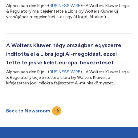
Alphen aan den Rijn--(
BUSINESS WIRE
)--A Wolters Kluwer Legal
& Regulatory ma bejelentette a Libra by Wolters Kluwer új
verziójának megjelenését – ez egy átfogó, AI-alapú
munkakörnyezet jogi szakemberek számára, amely
összekapcsolja a kulcsfontosságú munkafolyamatokat a
szakértői tartalommal. A frissítés jelentős fejlesztéseket hoz a
szerződésvizsgálat, a munkafolyamatok integrációja és a
felhasználói élmény terén, és tovább erősíti a Libra pozícióját
A Wolters Kluwer négy országban egyszerre
mint komplex platform, amelyen belül a j...
indította el a Libra jogi AI‑megoldást, ezzel
tette teljessé kelet‑európai bevezetését
Alphen aan den Rijn--(
BUSINESS WIRE
)--A Wolters Kluwer Legal
& Regulatory bejelentette a Libra by Wolters Kluwer, a
kifejezetten jogi célokra fejlesztett AI‑munkakörnyezet
bevezetését Magyarországon, Csehországban, Szlovákiában és
Romániában. A négy országot érintő indulással a Wolters
Kluwer lezárja kelet‑európai terjeszkedését, miközben tovább
erősíti a Libra by Wolters Kluwer európai jelenlétét. A Libra by
Back to Newsroom
Wolters Kluwer egyetlen, integrált munkakörnyezetben ötvözi a
megbízható, szakértő...