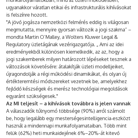
munkafolyamatokban, mind az üzleti működésben,
ugyanakkor váratlan etikai és infrastrukturális kihívásokat
is felszínre hozott.
"A jövő jogásza nemzetközi felmérés eddig is világosan
megmutatta, mennyire gyorsan változik a jogi szakma” –
mondta Martin O’Malley, a Wolters Kluwer Legal &
Regulatory üzletágának vezérigazgatója
. „ Ami az idei
eredményekből különösen kiemelkedik, az az, hogy a
jogi szakemberek milyen határozott lépéseket tesznek a
változások követésére: átalakítják üzleti modelljeiket,
újragondolják a régi működési dinamikákat, és olyan új
értékteremtési módszereket vezetnek be, amelyekhez
fejlődő készségek és merész technológiai megoldások
egyaránt szükségesek."
Az MI teljesít – a kihívások továbbra is jelen vannak
A válaszadók túlnyomó többsége (90%) arról számolt
be, hogy legalább egy mesterségesintelligencia‑eszközt
használ a mindennapi munkafolyamataiban. Több mint
felük (62%) heti munkaidejének 6%–20%-át kitevő