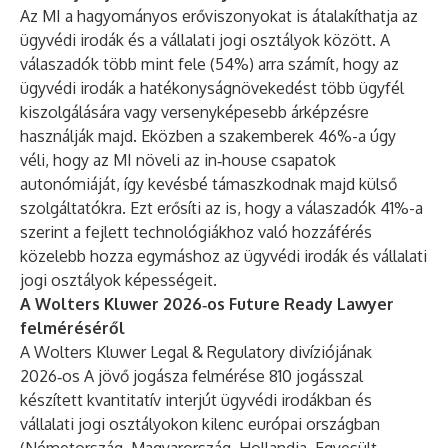
Az MI a hagyományos erőviszonyokat is átalakíthatja az
ügyvédi irodák és a vállalati jogi osztályok között. A
válaszadók több mint fele (54%) arra számít, hogy az
ügyvédi irodák a hatékonyságnövekedést több ügyfél
kiszolgálására vagy versenyképesebb árképzésre
használják majd. Eközben a szakemberek 46%-a úgy
véli, hogy az MI növeli az in‑house csapatok
autonómiáját, így kevésbé támaszkodnak majd külső
szolgáltatókra. Ezt erősíti az is, hogy a válaszadók 41%-a
szerint a fejlett technológiákhoz való hozzáférés
közelebb hozza egymáshoz az ügyvédi irodák és vállalati
jogi osztályok képességeit.
A Wolters Kluwer 2026‑os Future Ready Lawyer
felméréséről
A Wolters Kluwer Legal & Regulatory divíziójának
2026‑os A jövő jogásza felmérése 810 jogásszal
készített kvantitatív interjút ügyvédi irodákban és
vállalati jogi osztályokon kilenc európai országban