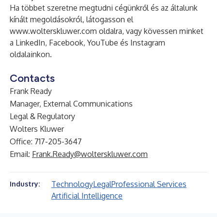
Ha többet szeretne megtudni cégünkről és az általunk
kínált megoldásokról, látogasson el
www.wolterskluwer.com
oldalra, vagy kövessen minket
a
LinkedIn
,
Facebook
,
YouTube
és
Instagram
oldalainkon.
Contacts
Frank Ready
Manager, External Communications
Legal & Regulatory
Wolters Kluwer
Office: 717-205-3647
Email:
Frank.Ready@wolterskluwer.com
Technology
Legal
Professional Services
Industry:
Artificial Intelligence