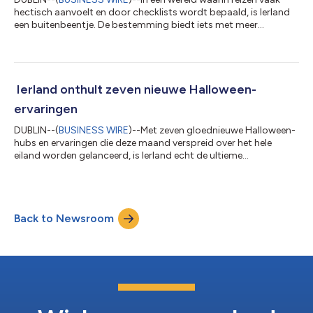
hectisch aanvoelt en door checklists wordt bepaald, is Ierland
een buitenbeentje. De bestemming biedt iets met meer
diepgang en brengt bezoekers voorbij het alledaagse naar
rijkere ontmoetingen met de landschappen, cultuur en
gemeenschappen van het land. Ierland is een compact eiland
dat vakantiegangers de mogelijkheid biedt om veel uit hun
bestemming te halen en toch op een ontspannen tempo,
Ierland onthult zeven nieuwe Halloween-
zonder haast, rond te reizen. Het is een kans...
ervaringen
DUBLIN--(
BUSINESS WIRE
)--Met zeven gloednieuwe Halloween-
hubs en ervaringen die deze maand verspreid over het hele
eiland worden gelanceerd, is Ierland echt de ultieme
bestemming geworden om Halloween in 2025 te vieren. Het
Halloween-seizoen van Ierland Halloween, dat zijn wortels heeft
in het oude Keltisch festival Samhain, ontstond meer dan 2.000
jaar geleden in Ierland. Dit jaar breidt het Ierse eiland deze viering
Back to Newsroom
uit zoals nooit voordien. Met nu meer dan 340 geplande
eventementen verspreid...