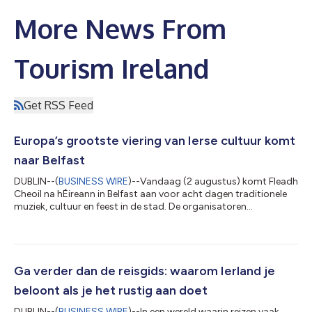
More News From
Tourism Ireland
Get RSS Feed
Europa’s grootste viering van Ierse cultuur komt
naar Belfast
DUBLIN--(
BUSINESS WIRE
)--Vandaag (2 augustus) komt Fleadh
Cheoil na hÉireann in Belfast aan voor acht dagen traditionele
muziek, cultuur en feest in de stad. De organisatoren
verwachten tot 800.000 bezoekers in de loop van het festival.
Fleadh Cheoil na hÉireann, een van de grootste culturele
evenementen van Europa, wordt voor de eerste keer in Belfast
gehouden. Bij deze gelegenheid wordt de stad omgetoverd in
een bruisend podium voor Ierse muziek, dans, taal en cultuur.
Ga verder dan de reisgids: waarom Ierland je
Tijdens de viering, die...
beloont als je het rustig aan doet
DUBLIN--(
BUSINESS WIRE
)--In een wereld waarin reizen vaak