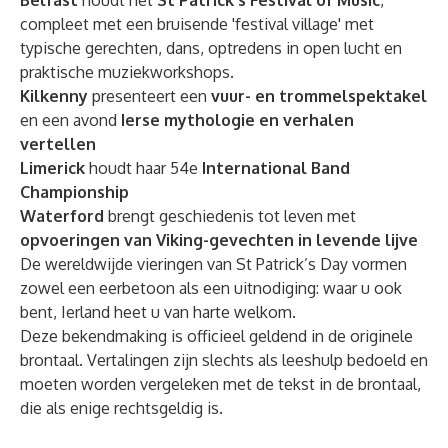
Belfast
houdt het
St Patrick's Festival of Music
,
compleet met een bruisende 'festival village' met
typische gerechten, dans, optredens in open lucht en
praktische muziekworkshops.
Kilkenny
presenteert een
vuur- en trommelspektakel
en een avond
Ierse mythologie en verhalen
vertellen
Limerick
houdt haar 54e
International Band
Championship
Waterford
brengt geschiedenis tot leven met
opvoeringen van Viking-gevechten in levende lijve
De wereldwijde vieringen van St Patrick’s Day vormen
zowel een eerbetoon als een uitnodiging: waar u ook
bent, Ierland heet u van harte welkom.
Deze bekendmaking is officieel geldend in de originele
brontaal. Vertalingen zijn slechts als leeshulp bedoeld en
moeten worden vergeleken met de tekst in de brontaal,
die als enige rechtsgeldig is.