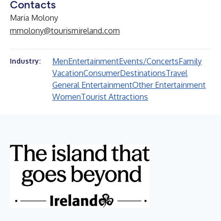
Contacts
Maria Molony
mmolony@tourismireland.com
Men
Entertainment
Events/Concerts
Family
Industry:
Vacation
Consumer
Destinations
Travel
General Entertainment
Other Entertainment
Women
Tourist Attractions