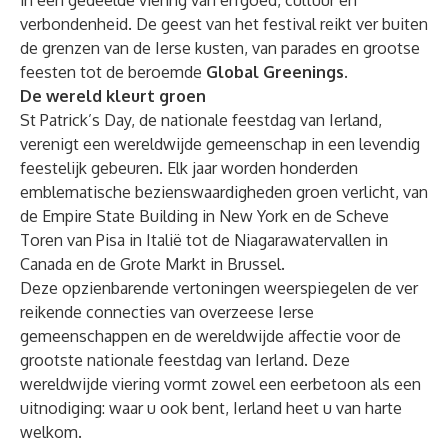
in een gedeelde viering van erfgoed, cultuur en
verbondenheid. De geest van het festival reikt ver buiten
de grenzen van de Ierse kusten, van parades en grootse
feesten tot de beroemde
Global Greenings
.
De wereld kleurt groen
St Patrick’s Day, de nationale feestdag van Ierland,
verenigt een wereldwijde gemeenschap in een levendig
feestelijk gebeuren. Elk jaar worden honderden
emblematische bezienswaardigheden groen verlicht, van
de Empire State Building in New York en de Scheve
Toren van Pisa in Italië tot de Niagarawatervallen in
Canada en de Grote Markt in Brussel.
Deze opzienbarende vertoningen weerspiegelen de ver
reikende connecties van overzeese Ierse
gemeenschappen en de wereldwijde affectie voor de
grootste nationale feestdag van Ierland. Deze
wereldwijde viering vormt zowel een eerbetoon als een
uitnodiging: waar u ook bent, Ierland heet u van harte
welkom.