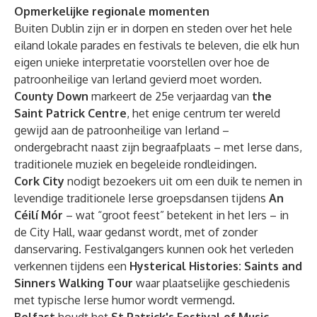
Opmerkelijke regionale momenten
Buiten Dublin zijn er in dorpen en steden over het hele
eiland lokale parades en festivals te beleven, die elk hun
eigen unieke interpretatie voorstellen over hoe de
patroonheilige van Ierland gevierd moet worden.
County Down
markeert de 25e verjaardag van
the
Saint Patrick Centre
, het enige centrum ter wereld
gewijd aan de patroonheilige van Ierland –
ondergebracht naast zijn begraafplaats – met Ierse dans,
traditionele muziek en begeleide rondleidingen.
Cork City
nodigt bezoekers uit om een duik te nemen in
levendige traditionele Ierse groepsdansen tijdens
An
Céilí Mór
– wat “groot feest” betekent in het Iers – in
de City Hall, waar gedanst wordt, met of zonder
danservaring. Festivalgangers kunnen ook het verleden
verkennen tijdens een
Hysterical Histories: Saints and
Sinners Walking Tour
waar plaatselijke geschiedenis
met typische Ierse humor wordt vermengd.