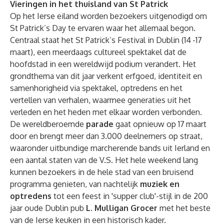
Vieringen in het thuisland van St Patrick
Op het Ierse eiland worden bezoekers uitgenodigd om
St Patrick’s Day te ervaren waar het allemaal begon.
Centraal staat het St Patrick’s Festival in Dublin (14
-17
maart), een meerdaags cultureel spektakel dat de
hoofdstad in een wereldwijd podium verandert. Het
grondthema van dit jaar verkent erfgoed, identiteit en
samenhorigheid via spektakel, optredens en het
vertellen van verhalen, waarmee generaties uit het
verleden en het heden met elkaar worden verbonden.
De wereldberoemde
parade
gaat opnieuw op 17
maart
door en brengt meer dan 3.000 deelnemers op straat,
waaronder uitbundige marcherende bands uit Ierland en
een aantal staten van de V.S. Het hele weekend lang
kunnen bezoekers in de hele stad van een bruisend
programma genieten, van nachtelijk
muziek en
optredens
tot een feest in 'supper club'-stijl in de 200
jaar oude Dublin pub
L. Mulligan Grocer
met het beste
van de Ierse keuken in een historisch kader.