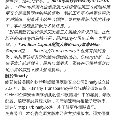
續成長，是我的榮幸。」
Binarly執行長Gwenyth
Castro
說，「Binarly具備為企業提供大規模管理第三方風險和應
用安全所需透明性的特殊優勢。我的工作重心將置於深化
客戶關係、創造過人的平台體驗，並在拓展新市場的過程
中，本著危機意識執行各項任務。」
「對供應鏈安全與清楚洞悉第三方風險的需求日增。在此
際任命Gwenyth為執行長，是Binarly公司史上的一大里程
碑。」
Two Bear Capital創辦人兼Binarly董事Mike
Goguen
說，「Binarly的Transparency平台擁有獨到優
勢，能夠實質提升對軟體供應鏈的信心。Gwenyth是一位
備受肯定的經營者，嚴格自我要求，堅持在不犧牲優越技
術品質的前提下擴大營運規模。」
關於Binarly
總部位於美國的軟體與韌體供應鏈安全公司Binarly成立於
2021年。旗下Binarly Transparency平台協助設備製造商、
OEM和企業安全團隊偵測韌體和軟體組件中的漏洞、錯誤
配置、秘密和惡意程式碼，同時加速轉向後量子密碼學。
請造訪
https://binarly.io
進一步了解更多相關資訊。
免責聲明：本公告之原文版本乃官方授權版本。譯文僅供