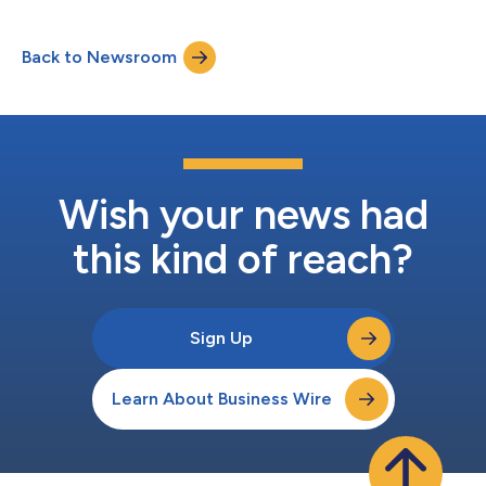
Pedram Amini、Chris Ueland以及Emerging Ventures的David
Mandel也加入了投資陣容。 Binarly由安全先驅Alex Matrosov和
Back to Newsroom
Claudiu Teodorescu共同創立，他們曾在NVIDIA、英特爾公司、
ESET、黑莓、Cylance和FireEye從事硬體和軟體安全工作。
Matrosov是一位備受讚譽的研究人員，經常因發現重大漏洞而受
到嘉獎，他同時也是開創性著作《Rootkits and Bootkits》一書的
合著者，該書解釋了如何理解和應對深藏在機器啟動過程或UEFI韌
體中的複雜和先進威...
Wish your news had
this kind of reach?
Sign Up
Learn About Business Wire