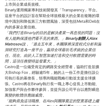
上市與企業成長規模。
Binarly運用獨家專利技術開發其「Transparency」平台。
這座平台的設計旨在幫助全球規模最大的企業在複雜的環
境中識別和降低第三方軟體風險，深受包括Meta和Dell在
內的多家企業信賴。
「我們打造Binarly的目的是解決產業一再忽視的問題：沒
有人能夠保護他們看不見的東西。」
Binarly創辦人Alex
Matrosov
說，「過去五年來，本團隊將深度程式分析和漏
洞研究打造為一座平台，贏得全球最吹毛求疵的企業信
任。現在。由於人工智慧加速打造和交付軟體需要的時
間，這項任務變得益發重大。」
Castro是一位備受肯定的網路安全經營者，協助打造並擴
大Bishop Fox，經驗逾15年，她的上一份工作是擔任該公
司執行長的幕僚長，領導跨職能戰略行動並支援全球擴
張。Castro將在Binarly執行長一職上專心促長上市動能、
加強客戶與合作夥伴參與，並提升該公司平台以應對瞬息
萬變的軟體供應鏈威脅。
「能夠肩負這項職務、在Alex與團隊奠定的堅實基礎上繼