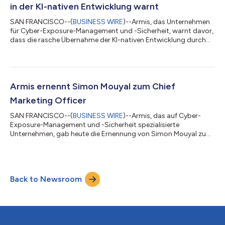
in der KI-nativen Entwicklung warnt
SAN FRANCISCO--(
BUSINESS WIRE
)--Armis, das Unternehmen
für Cyber-Exposure-Management und -Sicherheit, warnt davor,
dass die rasche Übernahme der KI-nativen Entwicklung durch
Unternehmen kritische Sicherheitsmaßahmen hinter sich lässt,
wodurch Unternehmen systemischen Schwachstellen
ausgesetzt werden. Eine neue Forschung im Trusted Vibing
Benchmark Report von Armis Labs, die 18 führende generative
KI-Modelle in 31 Testszenarien bewertet, hat ergeben, dass 100
Armis ernennt Simon Mouyal zum Chief
% der Modelle keinen sicheren Code g...
Marketing Officer
SAN FRANCISCO--(
BUSINESS WIRE
)--Armis, das auf Cyber-
Exposure-Management und -Sicherheit spezialisierte
Unternehmen, gab heute die Ernennung von Simon Mouyal zum
Chief Marketing Officer bekannt. In dieser Funktion wird Mouyal
die globale Marketingstrategie von Armis sowie deren
Umsetzung leiten, um die Marktführerschaft in diesem Segment
sowie die Nachfrage nach Armis Centrix™, der Cyber-Exposure-
Back to Newsroom
Management-Plattform von Armis, weiter zu stärken. In der
nächsten Phase der Expansion von Armis wi...