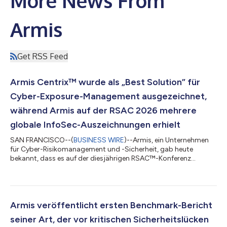
More News From
Armis
Get RSS Feed
Armis Centrix™ wurde als „Best Solution” für
Cyber-Exposure-Management ausgezeichnet,
während Armis auf der RSAC 2026 mehrere
globale InfoSec-Auszeichnungen erhielt
SAN FRANCISCO--(
BUSINESS WIRE
)--Armis, ein Unternehmen
für Cyber-Risikomanagement und -Sicherheit, gab heute
bekannt, dass es auf der diesjährigen RSAC™-Konferenz
mehrere Global InfoSec Awards des Cyber Defense Magazine
gewonnen hat. Armis erhielt folgende Auszeichnungen: Armis
Centrix™ wurde als „Best Solution” für Cyber Exposure
Management ausgezeichnet Armis wurde als „Publisher’s Choice
Cybersecurity Company“ ausgezeichnet Jewgeni Dibrow, CEO
Armis veröffentlicht ersten Benchmark-Bericht
und Mitbegründer von Armis, wurde als „Industry...
seiner Art, der vor kritischen Sicherheitslücken