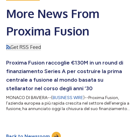
More News From
Proxima Fusion
Get RSS Feed
Proxima Fusion raccoglie €130M in un round di
finanziamento Series A per costruire la prima
centrale a fusione al mondo basata su
stellarator nel corso degli anni ‘30
MONACO DI BAVIERA--(
BUSINESS WIRE
)--Proxima Fusion,
l’azienda europea a più rapida crescita nel settore dell'energia a
fusione, ha annunciato oggi la chiusura del suo finanziamento
di Series A da €130 milioni ($150 milioni), il più importante
round di investimenti privati nella fusione in Europa. Il
finanziamento di Series A è stato guidato da Cherry Ventures e
Balderton Capital. Hanno partecipato in modo significativo
Back to Newsroom
anche UVC Partners, DeepTech & Climate Fonds (DTCF), Plural,