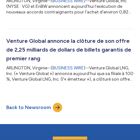
ARLINGTON, Virginie--(
BUSINESS WIRE
)--Venture Global, Inc.
(NYSE : VG) et EnBW annoncent aujourd'hui l’exécution de
nouveaux accords contraignants pour l’achat d’environ 0,82
million de tonnes par an (MTPA) de gaz naturel liquéfié (GNL)
américain auprès de Venture Global pendant environ cinq ans à
compter de 2026, à fournir à partir du portefeuille de Venture
Global. Les nouveaux accords s'ajoutent aux accords de vente
et d'achat (SPA) à long terme existants entre Venture Global et
Venture Global annonce la clôture de son offre
EnBW pour 2...
de 2,25 milliards de dollars de billets garantis de
premier rang
ARLINGTON, Virginie--(
BUSINESS WIRE
)--Venture Global LNG,
Inc. (« Venture Global ») annonce aujourd’hui que sa filiale à 100
%, Venture Global LNG, Inc. (l'« émetteur »), a clôturé son offre
d’un montant total de 1,125 milliard de dollars en principal de
ses billets garantis de premier rang à 6,375 % arrivant à
échéance en 2034 (les « billets 2034 ») et d’un montant total
de 1,125 milliard de dollars en principal de ses billets garantis de
Back to Newsroom
premier rang à 6,625 % arrivant à échéance en 2036 (les...