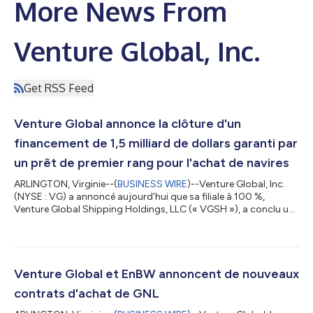
More News From
Venture Global, Inc.
Get RSS Feed
Venture Global annonce la clôture d'un
financement de 1,5 milliard de dollars garanti par
un prêt de premier rang pour l'achat de navires
ARLINGTON, Virginie--(
BUSINESS WIRE
)--Venture Global, Inc.
(NYSE : VG) a annoncé aujourd’hui que sa filiale à 100 %,
Venture Global Shipping Holdings, LLC (« VGSH »), a conclu un
accord de crédit et de garantie portant sur un prêt à terme
garanti de premier rang (la « Facilité ») d’un montant principal
total maximal de 1,5 milliard de dollars. La Facilité arrivera à
échéance le 26 juin 2032. Deutsche Bank et ING ont agi en
qualité de chefs de file coordinateurs pour ce financement. ING
Venture Global et EnBW annoncent de nouveaux
assure é...
contrats d'achat de GNL