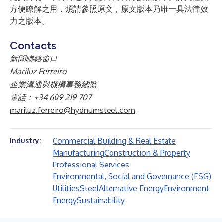
方便瞭解之用，煩請參照原文，原文版本乃唯一具法律效
力之版本。
Contacts
新聞聯絡窗口
Mariluz Ferreiro
企業溝通與機構事務總監
電話：+34 609 219 707
mariluz.ferreiro@hydnumsteel.com
Commercial Building & Real Estate
Industry:
Manufacturing
Construction & Property
Professional Services
Environmental, Social and Governance (ESG)
Utilities
Steel
Alternative Energy
Environment
Energy
Sustainability