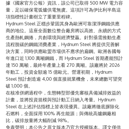
據《國家官方公報》資訊，該公司已取得 500 MW 電力容
量，足以確保電弧爐供電無虞。這項許可為伊比利半島這
項指標性計畫樹立了重要里程碑。
Hydnum Steel 正穩步鞏固其身為歐洲可靠潔淨鋼鐵供應
商的地位。這座全面數位整合廠房將以高效、永續的方式
生產熱軋鋼捲，共創環境與經濟雙贏。針對亟需推動生產
流程脫碳的鋼鐵消費產業，Hydnum Steel 將提供完善解
決方案，同時供應歐盟市場供不應求的扁鋼。歐洲各國每
年進口近 1,100 萬噸鋼鐵，而 Hydnum Steel 首期產能預計
達 150 萬噸，最終年產量上看 270 萬噸。該廠將於 2026
年動工，投資金額逾 15 億歐元。營運初期，Hydnum
Steel 預計創造逾 4,00 個直接就業機會，未來總數可望突
破 1,000 個。
在核准併網過程中，生態轉型部優先審核具備減排效益的
計畫，並將投資規模與預計動工日納入考量。Hydnum
Steel 在上述評估指標上皆表現優異。該廠將徹底摒除化
石燃料，全面採用 100% 再生能源；與傳統高爐鋼廠相
比，碳排放量將大幅削減 98%。
免責聲明：本公告之原文版本乃官方授權版本。譯文僅供