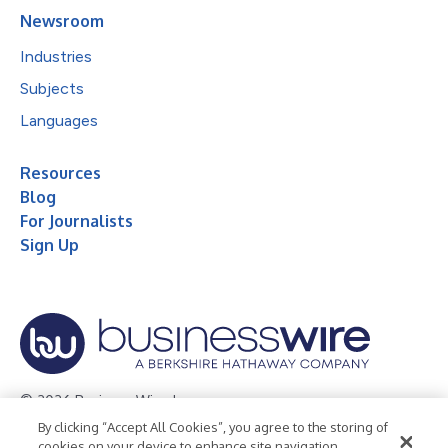
Newsroom
Industries
Subjects
Languages
Resources
Blog
For Journalists
Sign Up
© 2026 Business Wire, Inc.
By clicking “Accept All Cookies”, you agree to the storing of
Privacy Policy
Cookie Policy
Accessibility Statement
cookies on your device to enhance site navigation,