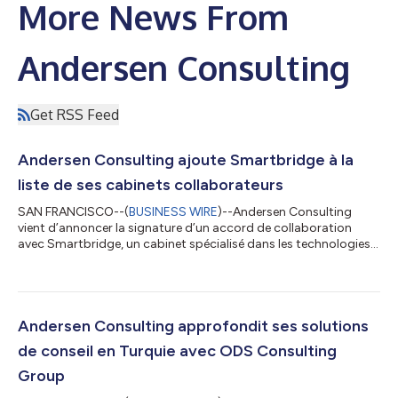
More News From
Andersen Consulting
Get RSS Feed
Andersen Consulting ajoute Smartbridge à la
liste de ses cabinets collaborateurs
SAN FRANCISCO--(
BUSINESS WIRE
)--Andersen Consulting
vient d’annoncer la signature d’un accord de collaboration
avec Smartbridge, un cabinet spécialisé dans les technologies
numériques et l’intelligence artificielle basé au Texas, afin de
renforcer ses capacités dans les domaines des données et de
l’analyse, ainsi que ses services de transformation numérique.
Fondé en 2003, Smartbridge aide les organisations à accélérer
leur transformation numérique et à moderniser leurs activités
Andersen Consulting approfondit ses solutions
par le biais d...
de conseil en Turquie avec ODS Consulting
Group