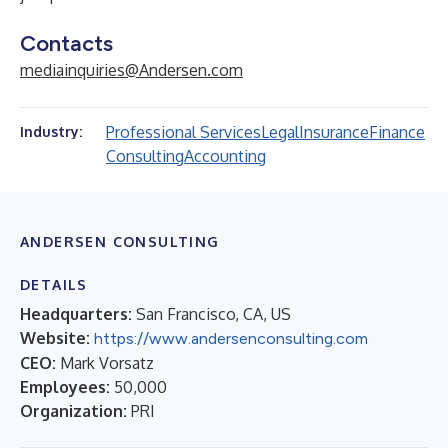
Contacts
mediainquiries@Andersen.com
Professional Services
Legal
Insurance
Finance
Industry:
Consulting
Accounting
ANDERSEN CONSULTING
DETAILS
Headquarters:
San Francisco, CA, US
Website:
https://www.andersenconsulting.com
CEO:
Mark Vorsatz
Employees:
50,000
Organization:
PRI