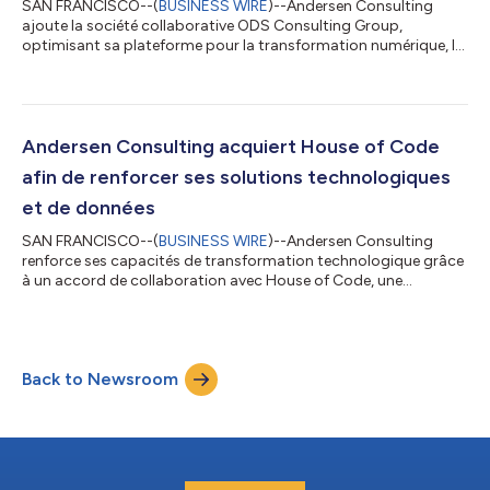
SAN FRANCISCO--(
BUSINESS WIRE
)--Andersen Consulting
ajoute la société collaborative ODS Consulting Group,
optimisant sa plateforme pour la transformation numérique, la
stratégie de talents et les services de conseil opérationnel.
Fondé en 2008 et basé en Turquie, ODS Consulting Group
fournit des services de conseil aux organisations à la recherche
de croissance, de talents et d'opportunités d'investissement en
Turquie et sur les marchés internationaux. La société soutient
Andersen Consulting acquiert House of Code
ses clients grâce à de...
afin de renforcer ses solutions technologiques
et de données
SAN FRANCISCO--(
BUSINESS WIRE
)--Andersen Consulting
renforce ses capacités de transformation technologique grâce
à un accord de collaboration avec House of Code, une
entreprise mondiale basée aux États-Unis, spécialisée dans les
plateformes orientées données, l'automatisation et les
solutions d'IA agentique. Fondée en 2001, House of Code
développe des solutions logicielles et propose des services de
Back to Newsroom
conseil aux secteurs du trading d'énergie et des services
financiers. Sa clientèle se compose de...