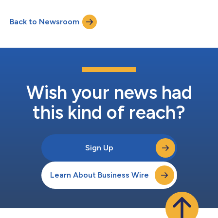
Peltier. De innovator op het gebied van koelketenhandel levert
hiermee een unieke oplossing voor automatische
Back to Newsroom
fulfilmentsystemen, waaronder meerdere temperatuurzones en
meerdere dieptes voor koude opslag. Deze samenwerking...
Wish your news had
this kind of reach?
Sign Up
Learn About Business Wire