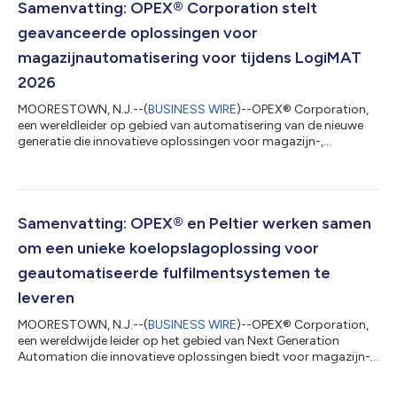
koelopslag met meerdere temperatuurzones voor
Samenvatting: OPEX® Corporation stelt
geautomatiseerde magazijnorderverwerkingssysteme...
geavanceerde oplossingen voor
magazijnautomatisering voor tijdens LogiMAT
2026
MOORESTOWN, N.J.--(
BUSINESS WIRE
)--OPEX® Corporation,
een wereldleider op gebied van automatisering van de nieuwe
generatie die innovatieve oplossingen voor magazijn-,
document- en mailautomatisering aanbiedt, zal haar nieuwste
ontwikkelingen in magazijnautomatisering voorstellen tijdens
LogiMAT 2026. LogiMAT, de grootste handelsbeurs ter wereld
voor intralogistieke oplossingen en procesbeheer, gaat door
van 24 tot en met 26 maart in de Messe Stuttgart in Duitsland.
Samenvatting: OPEX® en Peltier werken samen
“Ons team kijkt reikhalzend...
om een unieke koelopslagoplossing voor
geautomatiseerde fulfilmentsystemen te
leveren
MOORESTOWN, N.J.--(
BUSINESS WIRE
)--OPEX® Corporation,
een wereldwijde leider op het gebied van Next Generation
Automation die innovatieve oplossingen biedt voor magazijn-,
document- en postautomatisering, heeft vandaag een
strategisch technologiepartnerschap aangekondigd met