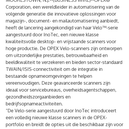
MOORESTOWN, N.J.--(
BUSINESS WIRE
)--
OPEX®
Corporation
, een wereldleider in automatisering van de
volgende generatie die innovatieve oplossingen voor
magazijn-,
document- en mailautomatisering
aanbiedt,
heeft de lancering aangekondigd van haar Velo™-serie
aangestuurd door InoTec, een nieuwe klasse
kwaliteitsvolle desktop- en vrijstaande scanners voor
hoge productie. De OPEX Velo-scanners zijn ontworpen
om uitzonderlijke prestaties, betrouwbaarheid en
beeldkwaliteit te verzekeren en bieden sector-standaard
TWAIN/ISIS-connectiviteit om de integratie in
bestaande opnameomgevingen te helpen
vereenvoudigen. Deze geavanceerde scanners zijn
ideaal voor servicebureaus, overheidsagentschappen,
gezondheidszorgaanbieders en
bedrijfsopnameactiviteiten.
“De Velo-serie aangestuurd door InoTec introduceert
een volledig nieuwe klasse scanners in de OPEX-
portfolio en breidt de opties uit die beschikbaar zijn voor