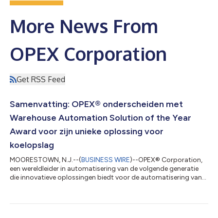
More News From
OPEX Corporation
Get RSS Feed
Samenvatting: OPEX® onderscheiden met
Warehouse Automation Solution of the Year
Award voor zijn unieke oplossing voor
koelopslag
MOORESTOWN, N.J.--(
BUSINESS WIRE
)--OPEX® Corporation,
een wereldleider in automatisering van de volgende generatie
die innovatieve oplossingen biedt voor de automatisering van
magazijnen, documenten en mails, werd door het tijdschrift
Logistics Matters onderscheiden met de 2026 Warehouse
Solution of the Year Award. OPEX verdiende deze erkenning
voor de unieke oplossing van het bedrijf voor multi-diepe