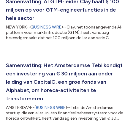
Databricks Ventures deelgenomen, naast bestaande
Samenvatting: AI GTM-leider Clay haalt $ 100
investeerders zoals Andreessen Horowitz en Men...
miljoen op voor GTM-engineerfuncties in de
hele sector
NEW YORK--(
BUSINESS WIRE
)--Clay, het toonaangevende AI-
platform voor marktintroductie (GTM), heeft vandaag
bekendgemaakt dat het 100 miljoen dollar aan serie C-
financiering heeft opgehaald met een waardering van 3,1 miljard
dollar na de investering, slechts zes maanden na de
aankondiging van zijn serie B-uitbreiding. De ronde werd geleid
door CapitalG, het onafhankelijke groeifonds van Alphabet, met
deelname van bestaande investeerders Sequoia Capital,
Samenvatting: Het Amsterdamse Tebi kondigt
Meritech Capital, First Round Capital, Box...
een investering van € 30 miljoen aan onder
leiding van CapitalG, een groeifonds van
Alphabet, om horeca-activiteiten te
transformeren
AMSTERDAM--(
BUSINESS WIRE
)--Tebi, de Amsterdamse
startup die een alles-in-één financieel beheeersysteem voor de
horeca ontwikkelt, heeft vandaag een investering van € 30
miljoen aangekondigd, ondersteund door CapitalG, het
onafhankelijke groeifonds van Alphabet, met deelname van