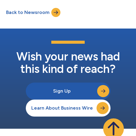
bestaande investeerder Index Ventures. Dit volgt op de € 20
miljoen Series A die Tebi slechts zes maanden geleden
Back to Newsroom
aankondigde en brengt de totale financiering van het bedrijf op
€ 56 miljoen. De financiering toont het m...
Wish your news had
this kind of reach?
Sign Up
Learn About Business Wire