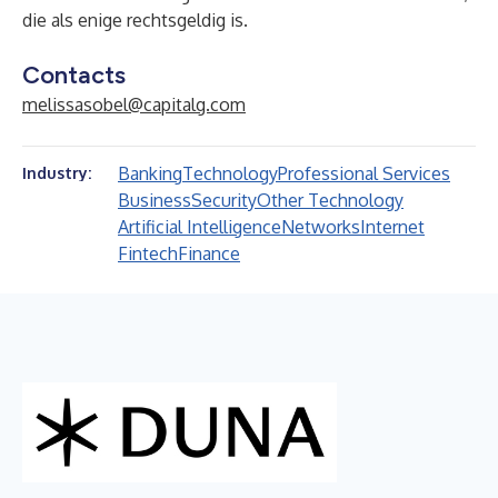
die als enige rechtsgeldig is.
Contacts
melissasobel@capitalg.com
Banking
Technology
Professional Services
Industry:
Business
Security
Other Technology
Artificial Intelligence
Networks
Internet
Fintech
Finance