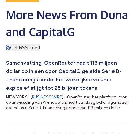
More News From Duna
and CapitalG
Get RSS Feed
Samenvatting: OpenRouter haalt 113 miljoen
dollar op in een door CapitalG geleide Serie B-
financieringsronde: het wekelijkse volume
explosief stijgt tot 25 biljoen tokens
NEW YORK--(
BUSINESS WIRE
)--OpenRouter, het platform voor
de uitwisseling van AI-modellen, heeft vandaag bekendgemaakt
dat het een Serie B-financieringsronde van 113 miljoen dollar
heeft afgerond onder leiding van CapitalG, het onafhankelijke
groeifonds van Alphabet. Aan deze ronde hebben onder meer
NVentures (de durfkapitaaltak van NVIDIA), ServiceNow
Ventures, MongoDB Ventures, Snowflake Ventures en