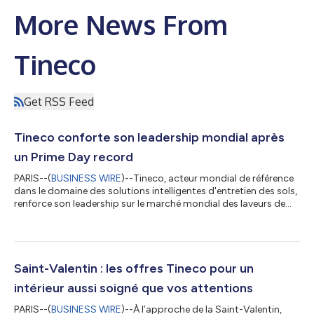
More News From
Tineco
Get RSS Feed
Tineco conforte son leadership mondial après
un Prime Day record
PARIS--(
BUSINESS WIRE
)--Tineco, acteur mondial de référence
dans le domaine des solutions intelligentes d'entretien des sols,
renforce son leadership sur le marché mondial des laveurs de
sols après un Amazon Prime Day 2026 particulièrement
performant. Lors de l'événement, la gamme de laveurs de sols
Tineco s'est hissée à la première place de sa catégorie sur
Amazon aux États-Unis, en Allemagne, en France, en Italie et au
Canada.* Ce succès illustre la demande croissante des
Saint-Valentin : les offres Tineco pour un
consommateurs pour d...
intérieur aussi soigné que vos attentions
PARIS--(
BUSINESS WIRE
)--À l’approche de la Saint-Valentin,