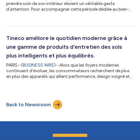
prendre soin de son intérieur devient un véritable geste
d’attention. Pour accompagner cette période dédiée au bien-
être et aux moments partagés, Tineco, spécialiste mondial du
nettoyage intelligent, dévoile du 9 au 15 février ses offres spécial
Saint-Valentin. Une sélection de solutions innovantes alliant
design, performance et technologies intelligentes, pensées pour
simplifier le quotidien et sublimer les intérieurs. FLOOR ONE S9
Tineco améliore le quotidien moderne grâce à
Art...
une gamme de produits d'entretien des sols
plus intelligents et plus équilibrés.
PARIS--(
BUSINESS WIRE
)--Alors que les foyers modernes
continuent d’évoluer, les consommateurs recherchent de plus
en plus des appareils qui allient performance, design soigné et
valeur sur le long terme. Tineco, leader des solutions
intelligentes pour l’entretien des sols, incarne cette vision à
travers une gamme de produits soigneusement conçus pour
accompagner la vie moderne avec des expériences de
Back to Newsroom
nettoyage plus intelligentes et équilibrées. Alliant technologies
avancées et design centré sur...