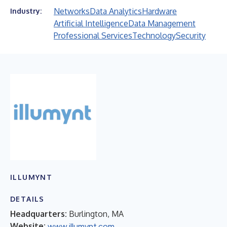
Networks
Data Analytics
Hardware
Industry:
Artificial Intelligence
Data Management
Professional Services
Technology
Security
ILLUMYNT
DETAILS
Headquarters:
Burlington, MA
Website:
www.illumynt.com