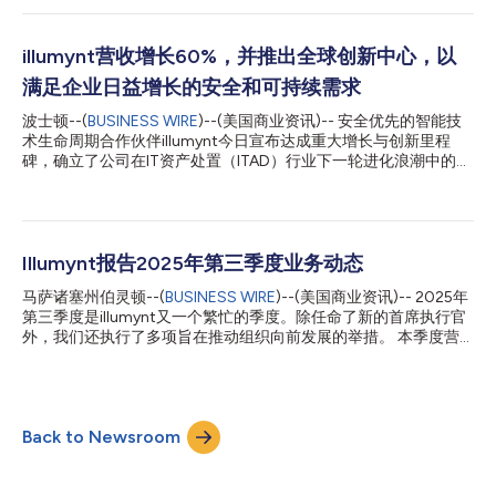
业担任重要管理职务，包括在戴尔负责逆向供应链运营，并先后在
苹果和微软担任运营管理领导岗位。他在生产工程、逆向物流以及
大规模运营管理等领域拥有深厚积淀，其丰富经验与illumynt在大
illumynt营收增长60%，并推出全球创新中心，以
规模退役AI基础设施认证、价值回收及资产循环利用方面的业务高
满足企业日益增长的安全和可持续需求
度契合。 illumynt首席执行官Jörg Herbarth表示：“Tony的整个职
业生涯都深耕于运营管理领域，而他所面对的正是我们帮助客户解
波士顿--(
BUSINESS WIRE
)--(美国商业资讯)-- 安全优先的智能技
决的核心课题——如何让退役技术设备在供应链中实现高效流
术生命周期合作伙伴illumynt今日宣布达成重大增长与创新里程
转，同时最大限度保留其剩余价值。随着我们持续扩大全球运营布
碑，确立了公司在IT资产处置（ITAD）行业下一轮进化浪潮中的领
局，并不断深化与OEM厂商及超大规模云服务提供商的合作关系，
导地位。该行业正日益受到人工智能、加速的硬件更新周期以及愈
他的专业视角和丰富经验将成为推动公司发展的重要优势。”
发严格的监管审查的影响。 在首席执行官Joerg Herbarth的领导
Giannet...
下，illumynt继续履行其使命，为全球计算密集型企业提供智能化
的技术驱动型生命周期解决方案，最大限度地提高可持续性、安全
性和回收价值。 2025年，ITAD已成为一项战略要务。人工智能驱
Illumynt报告2025年第三季度业务动态
动的工作负载显著缩短了基础设施的生命周期，而NIST SP 800-
马萨诸塞州伯灵顿--(
BUSINESS WIRE
)--(美国商业资讯)-- 2025年
88 Rev. 2的更新、R2v3的采用以及全球隐私框架的扩展，都提高
第三季度是illumynt又一个繁忙的季度。除任命了新的首席执行官
了人们对可审计性、透明度和数据安全的期望。因此，ITAD已从后
外，我们还执行了多项旨在推动组织向前发展的举措。 本季度营
端运营职能发展成为企业风险管理、ESG战略以及财务优化的关键
业收入超过3,000万美元，完成2025年计划的目标胜利在望。而
组成部分。 在此背景下，illumynt在2025年的营收年同比增长
更重要的是，我们执行了三个不同的大型数据中心停运项目，并且
60%，这主要得益于超大规模企业、云服务供应商及数据密集型企
最终几乎没有任何浪费。所有聚焦AI的企业设备和零部件都在停运
业需求的增长。 关键里程碑包括illumynt位于俄亥俄州哥伦布市的
后得到回收，并以极高的市场价值转售。 我们以极高的预期和开
工厂扩建至超过...
Back to Newsroom
放的眼光迈入第四季度。我们隆重庆祝在香港的设施落成20周
年，并计划在该地区新增一处设施，以帮助我们处理收到的AI数据
中心设备。 更多消息将陆续发布，请随时关注，了解最新动态。