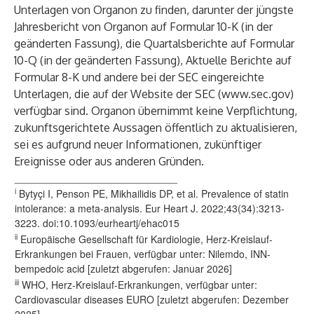
Unterlagen von Organon zu finden, darunter der jüngste
Jahresbericht von Organon auf Formular 10-K (in der
geänderten Fassung), die Quartalsberichte auf Formular
10-Q (in der geänderten Fassung), Aktuelle Berichte auf
Formular 8-K und andere bei der SEC eingereichte
Unterlagen, die auf der Website der SEC (
www.sec.gov
)
verfügbar sind. Organon übernimmt keine Verpflichtung,
zukunftsgerichtete Aussagen öffentlich zu aktualisieren,
sei es aufgrund neuer Informationen, zukünftiger
Ereignisse oder aus anderen Gründen.
_____________________________
i
Bytyçi I, Penson PE, Mikhailidis DP, et al. Prevalence of statin
intolerance: a meta-analysis. Eur Heart J. 2022;43(34):3213-
3223. doi:10.1093/eurheartj/ehac015
ii
Europäische Gesellschaft für Kardiologie, Herz-Kreislauf-
Erkrankungen bei Frauen, verfügbar unter:
Nilemdo, INN-
bempedoic acid
[zuletzt abgerufen: Januar 2026]
iii
WHO, Herz-Kreislauf-Erkrankungen, verfügbar unter:
Cardiovascular diseases EURO
[zuletzt abgerufen: Dezember