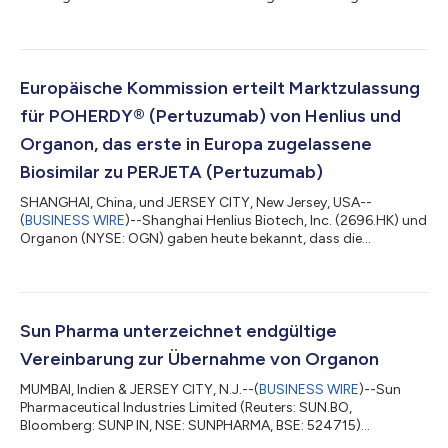
Alltag bereitzustellen, wird auf der führenden internationalen
wissenschaftlichen Konferenz ISPOR 2026, die von der
International Society for Pharmacoeconomics and Outcomes
Research ausgerichtet wird, Daten zu den Themen
Frauengesundheit, Biosimilars, Dermatologie und Neurologie
Europäische Kommission erteilt Marktzulassung
vorstellen. Die Konferenz mit Schwerpunkt a...
für POHERDY® (Pertuzumab) von Henlius und
Organon, das erste in Europa zugelassene
Biosimilar zu PERJETA (Pertuzumab)
SHANGHAI, China, und JERSEY CITY, New Jersey, USA--
(
BUSINESS WIRE
)--Shanghai Henlius Biotech, Inc. (2696.HK) und
Organon (NYSE: OGN) gaben heute bekannt, dass die
Europäische Kommission die Zulassung für POHERDY®
(Pertuzumab) 420 mg/14 ml Injektion zur intravenösen
Verabreichung erteilt hat. Damit ist POHERDY das erste und
einzige in Europa zugelassene Biosimilar zu PERJETA
(Pertuzumab) für alle Indikationen des Referenzprodukts.1 „Als
Sun Pharma unterzeichnet endgültige
erstes und derzeit einziges Pertuzumab-Biosimilar in Europa...
Vereinbarung zur Übernahme von Organon
MUMBAI, Indien & JERSEY CITY, N.J.--(
BUSINESS WIRE
)--Sun
Pharmaceutical Industries Limited (Reuters: SUN.BO,
Bloomberg: SUNP IN, NSE: SUNPHARMA, BSE: 524715)
(zusammen mit seinen Tochtergesellschaften und/oder