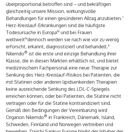
überproportional betroffen sind – und bekräftigen
gleichzeitig unsere Mission, wirkungsvolle
Behandlungen für einen gesünderen Alltag anzubieten.“
Herz-Kreislauf-Erkrankungen sind die häufigste
iii
Todesursache in Europa
und bei Frauen
iv
weltweit
dennoch werden sie nach wie vor zu wenig
v
erforscht, erkannt, diagnostiziert und behandelt.
®
Nilemdo
ist die erste und einzige Behandlung ihrer
Klasse, die in diesen Märkten erhältlich ist, und bietet
medizinischem Fachpersonal eine neue Therapie zur
Senkung des Herz-Kreislauf-Risikos bei Patienten, die
mit Statinen oder anderen lipidsenkenden Therapien
keine ausreichende Senkung des LDL-C-Spiegels
erreichen können, oder bei Patienten, die Statine nicht
vertragen oder für die Statine kontraindiziert sind.
Gemäß den Bedingungen der Vereinbarung wird
®
Organon Nilemdo
in Frankreich, Dänemark, Island,
Schweden, Finnland und Norwegen vertreiben und
bewerben. Daiichi Sankyo Europe bleibt der Inhaber der