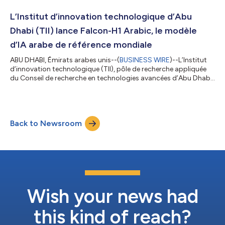
Centres pour la quatrième révolution industrielle (C4IR) du WEF.
Cette collaboration a été officialisée lors d’une cérémonie de
L’Institut d’innovation technologique d’Abu
signature en marge d...
Dhabi (TII) lance Falcon-H1 Arabic, le modèle
d’IA arabe de référence mondiale
ABU DHABI, Émirats arabes unis--(
BUSINESS WIRE
)--L’Institut
d’innovation technologique (TII), pôle de recherche appliquée
du Conseil de recherche en technologies avancées d’Abu Dhabi
(ATRC), a annoncé le lancement de Falcon-H1 Arabic, un
nouveau modèle de langage de grande taille, conçu sur une
architecture hybride Mamba-Transformer. Marquant une
rupture totale avec les versions précédentes basées sur les
Back to Newsroom
transformeurs, ce nouveau modèle s’impose comme le système
le plus performant du classemen...
Wish your news had
this kind of reach?