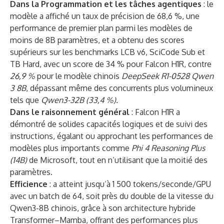
Dans la Programmation et les tâches agentiques
: le
modèle a affiché un taux de précision de 68,6 %, une
performance de premier plan parmi les modèles de
moins de 8B paramètres, et a obtenu des scores
supérieurs sur les benchmarks LCB v6, SciCode Sub et
TB Hard, avec un score de 34 % pour Falcon H1R, contre
26,9 %
pour le modèle chinois
DeepSeek R1-0528 Qwen
3 8B
, dépassant même des concurrents plus volumineux
tels que
Qwen3-32B (33,4 %).
Dans le raisonnement général
: Falcon H1R a
démontré de solides capacités logiques et de suivi des
instructions, égalant ou approchant les performances de
modèles plus importants comme
Phi 4 Reasoning Plus
(14B)
de Microsoft, tout en n’utilisant que la moitié des
paramètres.
Efficience
: a atteint jusqu’à 1 500 tokens/seconde/GPU
avec un batch de 64, soit près du double de la vitesse du
Qwen3-8B chinois, grâce à son architecture hybride
Transformer–Mamba, offrant des performances plus