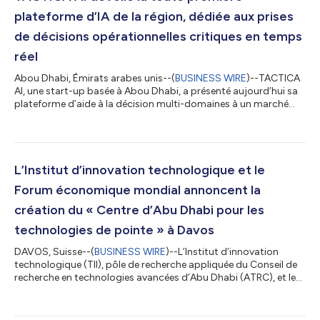
plateforme d’IA de la région, dédiée aux prises
de décisions opérationnelles critiques en temps
réel
Abou Dhabi, Émirats arabes unis--(
BUSINESS WIRE
)--TACTICA
AI, une start-up basée à Abou Dhabi, a présenté aujourd’hui sa
plateforme d’aide à la décision multi-domaines à un marché
plus large lors de Make it in the Emirates 2026. À une époque
marquée par une complexité opérationnelle croissante et une
pression accrue pour prendre des décisions plus rapides et
mieux informées, cette plateforme est conçue pour
transformer des données fragmentées de multiples sources
L’Institut d’innovation technologique et le
(renseignements, capteurs et op...
Forum économique mondial annoncent la
création du « Centre d’Abu Dhabi pour les
technologies de pointe » à Davos
DAVOS, Suisse--(
BUSINESS WIRE
)--L’Institut d’innovation
technologique (TII), pôle de recherche appliquée du Conseil de
recherche en technologies avancées d’Abu Dhabi (ATRC), et le
Forum économique mondial (WEF) ont annoncé le lancement
du Centre d’Abu Dhabi pour les technologies de pointe, un
nouveau centre au sein du prestigieux réseau mondial des