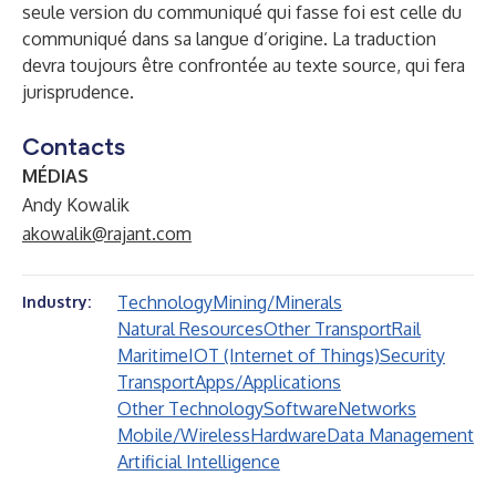
seule version du communiqué qui fasse foi est celle du
communiqué dans sa langue d’origine. La traduction
devra toujours être confrontée au texte source, qui fera
jurisprudence.
Contacts
MÉDIAS
Andy Kowalik
akowalik@rajant.com
Technology
Mining/Minerals
Industry:
Natural Resources
Other Transport
Rail
Maritime
IOT (Internet of Things)
Security
Transport
Apps/Applications
Other Technology
Software
Networks
Mobile/Wireless
Hardware
Data Management
Artificial Intelligence