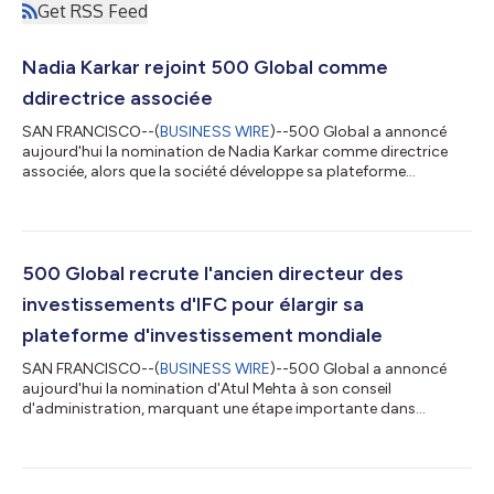
Get RSS Feed
Nadia Karkar rejoint 500 Global comme
ddirectrice associée
SAN FRANCISCO--(
BUSINESS WIRE
)--500 Global a annoncé
aujourd'hui la nomination de Nadia Karkar comme directrice
associée, alors que la société développe sa plateforme
d'investissement mondiale. Cette nomination fait suite à celle
d'Atul Mehta, ancien directeur des investissements de la Société
financière internationale, au conseil d'administration de 500
Global, et indique la volonté de la société de poursuivre le
renforcement de son équipe dirigeante et de ses compétences
500 Global recrute l'ancien directeur des
afin d'assurer sa nou...
investissements d'IFC pour élargir sa
plateforme d'investissement mondiale
SAN FRANCISCO--(
BUSINESS WIRE
)--500 Global a annoncé
aujourd'hui la nomination d'Atul Mehta à son conseil
d'administration, marquant une étape importante dans
l'évolution constante de la société en tant que plateforme
mondiale de capital-risque et gestionnaire d'actifs
institutionnels. M. Mehta apporte plus de trois décennies
d'expérience en matière d'investissement mondial et de