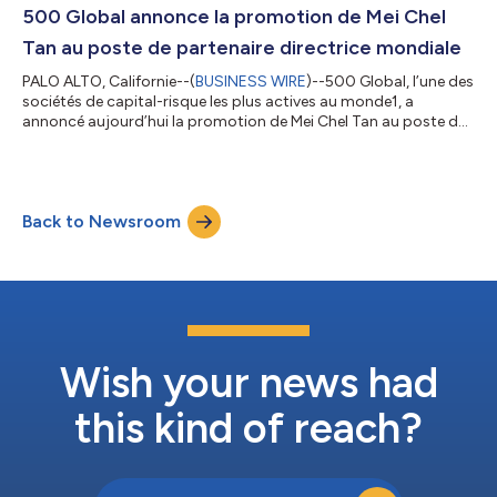
leadership institutionnel à un moment où 500 Global constate
500 Global annonce la promotion de Mei Chel
que les gouvernements, les institutions multilatérales...
Tan au poste de partenaire directrice mondiale
PALO ALTO, Californie--(
BUSINESS WIRE
)--500 Global, l’une des
sociétés de capital-risque les plus actives au monde1, a
annoncé aujourd’hui la promotion de Mei Chel Tan au poste de
partenaire directrice mondiale. Sa nomination reflète à la fois
son leadership dans l’expansion de la présence de 500 Global
dans les régions à forte croissance et l’accélération de la
transformation de l’IA qui positionne les marchés naissants et
Back to Newsroom
émergents comme les principaux moteurs de la prochaine ère
de croissanc...
Wish your news had
this kind of reach?