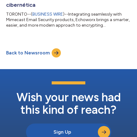
cibernética
TORONTO--(
BUSINESS WIRE
)--Integrating seamlessly with
Mimecast Email Security products, Echoworx brings a smarter,
easier, and more modern approach to encrypting
companywide email. Al integrarse perfectamente con los
productos Mimecast Email Security, Echoworx aporta un
enfoque más inteligente, sencillo y moderno para cifrar el
correo electrónico de toda la empresa. Echoworx, líder del
Back to Newsroom
sector en cifrado de correo electrónico y extractos basados en
la nube, ha anunciado hoy que se ha unido al pr...
Wish your news had
this kind of reach?
Sign Up