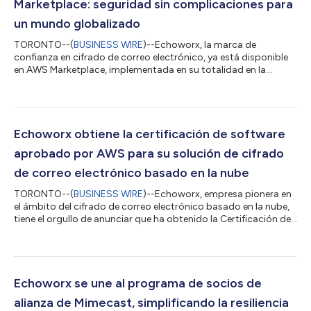
Marketplace: seguridad sin complicaciones para
un mundo globalizado
TORONTO--(
BUSINESS WIRE
)--Echoworx, la marca de
confianza en cifrado de correo electrónico, ya está disponible
en AWS Marketplace, implementada en su totalidad en la
infraestructura de AWS. Para las empresas globales, esto
significa que proteger las comunicaciones confidenciales
ahora es mucho más fácil, incluso desde el momento de la
compra. ¿Por qué AWS Marketplace? ¿Por qué ahora? Desde
siempre, la misión de Echoworx ha sido hacer que las
Echoworx obtiene la certificación de software
comunicaciones seguras sean lo más fáciles y accesibl...
aprobado por AWS para su solución de cifrado
de correo electrónico basado en la nube
TORONTO--(
BUSINESS WIRE
)--Echoworx, empresa pionera en
el ámbito del cifrado de correo electrónico basado en la nube,
tiene el orgullo de anunciar que ha obtenido la Certificación de
software aprobado por Amazon Web Services (AWS), que es
extensiva a todos los centros operativos de AWS, incluidos
Alemania, Canadá, Estados Unidos, Reino Unido e Irlanda. Lo ha
conseguido tras completar satisfactoriamente la revisión
técnica fundamental (FTR) de AWS. La FTR de AWS ayuda a los
Echoworx se une al programa de socios de
socios de AWS a ident...
alianza de Mimecast, simplificando la resiliencia