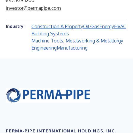
847.929.1200
investor@permapipe.com
Construction & Property
Oil/Gas
Energy
HVAC
Industry:
Building Systems
Machine Tools, Metalworking & Metallurgy
Engineering
Manufacturing
PERMA-PIPE INTERNATIONAL HOLDINGS, INC.