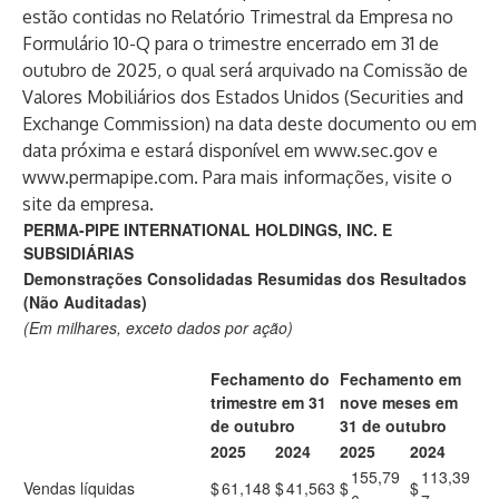
estão contidas no Relatório Trimestral da Empresa no
Formulário 10-Q para o trimestre encerrado em 31 de
outubro de 2025, o qual será arquivado na Comissão de
Valores Mobiliários dos Estados Unidos (Securities and
Exchange Commission) na data deste documento ou em
data próxima e estará disponível em
www.sec.gov
e
www.permapipe.com
. Para mais informações, visite o
site da empresa.
PERMA-PIPE INTERNATIONAL HOLDINGS, INC. E
SUBSIDIÁRIAS
Demonstrações Consolidadas Resumidas dos Resultados
(Não Auditadas)
(Em milhares, exceto dados por ação)
Fechamento do
Fechamento em
trimestre em 31
nove meses em
de outubro
31 de outubro
2025
2024
2025
2024
155,79
113,39
Vendas líquidas
$
61,148
$
41,563
$
$