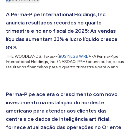
A Perma-Pipe International Holdings, Inc.
anuncia resultados recordes no quarto
trimestre e no ano fiscal de 2025; As vendas
líquidas aumentam 33% e lucro líquido cresce
89%
THE WOODLANDS, Texas--(
BUSINESS WIRE
)--A Perma-Pipe
International Holdings, Inc. (NASDAQ: PPIH) anunciou hoje seus
resultados financeiros para o quarto trimestre e para o ano
fiscal de 2025, encerrado em 31 de janeiro de 2026. “No
trimestre encerrado em 31 de janeiro de 2026, as vendas
líquidas foram de US$ 55,1 milhões, um aumento de US$ 10,1
milhões, ou 22,4%, em comparação com os US$ 45,0 milhões
do mesmo trimestre do ano anterior. O crescimento foi
Perma-Pipe acelera o crescimento com novo
impulsionado por maiores volumes de vendas...
investimento na instalação do nordeste
americano para atender aos clientes das
centrais de dados de inteligência artificial,
fornece atualização das operações no Oriente