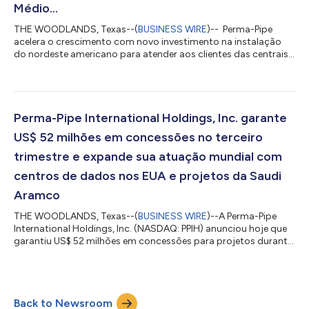
Médio...
THE WOODLANDS, Texas--(
BUSINESS WIRE
)-- Perma-Pipe
acelera o crescimento com novo investimento na instalação
do nordeste americano para atender aos clientes das centrais
de dados de inteligência artificial, fornece atualização das
operações no Oriente Médio e conclui a avaliação das
alternativas estratégicas pela diretoria A Perma-Pipe
International Holdings, Inc. (a "Empresa") anunciou hoje uma
iniciativa de expansão estratégica focada em acelerar o
Perma-Pipe International Holdings, Inc. garante
crescimento através de entrada na região no...
US$ 52 milhões em concessões no terceiro
trimestre e expande sua atuação mundial com
centros de dados nos EUA e projetos da Saudi
Aramco
THE WOODLANDS, Texas--(
BUSINESS WIRE
)--A Perma-Pipe
International Holdings, Inc. (NASDAQ: PPIH) anunciou hoje que
garantiu US$ 52 milhões em concessões para projetos durante
o terceiro trimestre de 2025, incluindo US$ 30 milhões
anunciados anteriormente em setembro. Os US$ 22 milhões
adicionais em novas concessões incluem grandes projetos de
infraestrutura de centros de dados nos EUA e projetos
Back to Newsroom
relacionados à Saudi Aramco, que serão executados a partir