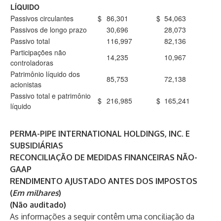
LÍQUIDO
Passivos circulantes
$
86,301
$
54,063
Passivos de longo prazo
30,696
28,073
Passivo total
116,997
82,136
Participações não
14,235
10,967
controladoras
Patrimônio líquido dos
85,753
72,138
acionistas
Passivo total e patrimônio
$
216,985
$
165,241
líquido
PERMA-PIPE INTERNATIONAL HOLDINGS, INC. E
SUBSIDIÁRIAS
RECONCILIAÇÃO DE MEDIDAS FINANCEIRAS NÃO-
GAAP
RENDIMENTO AJUSTADO ANTES DOS IMPOSTOS
(
Em milhares
)
(Não auditado)
As informações a seguir contêm uma conciliação da