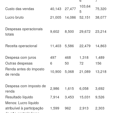
6
7
103,64
Custo das vendas
40,143
27,477
75,320
5
Lucro bruto
21,005
14,086
52,151
38,077
Despesas operacionais
9,602
8,500
29,672
23,214
totais
Receita operacional
11,403
5,586
22,479
14,863
Despesa com juros
497
468
1,318
1,489
Outras despesas
6
50
72
156
Renda antes do imposto
10,900
5,068
21,089
13,218
de renda
Despesa com imposto de
2,986
1,615
6,058
3,692
renda
Resultado líquido
7,914
3,453
15,031
9,526
Menos: Lucro líquido
atribuível à participação
1,599
962
2,913
2,303