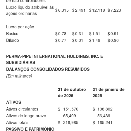
de não controladores
Lucro líquido atribuível às
$
6,315
$
2,491
$
12,118
$
7,223
ações ordinárias
Lucro por ação
Básico
$
0.78
$
0.31
$
1.51
$
0.91
Diluído
$
0.77
$
0.31
$
1.49
$
0.90
PERMA-PIPE INTERNATIONAL HOLDINGS, INC. E
SUBSIDIÁRIAS
BALANÇOS CONSOLIDADOS RESUMIDOS
(Em milhares)
31 de outubro
31 de janeiro de
de 2025
2025
ATIVOS
Ativos circulantes
$
151,576
$
108,802
Ativos de longo prazo
65,409
56,439
Ativos totais
$
216,985
$
165,241
PASSIVO E PATRIMÔNIO