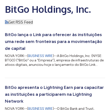
BitGo Holdings, Inc.
Get RSS Feed
BitGo lança o Link para oferecer às instituições
uma rede sem fronteiras para a movimentação
de capital
NOVA YORK--(
BUSINESS WIRE
)--A BitGo Holdings, Inc. (NYSE:
BTGO) ("BitGo" ou a "Empresa"), empresa de infraestruturas de
ativos digitais, anunciou hoje o lançamento do BitGo Link
("Link"), uma camada de controlo centralizada que liga as
contas dos clientes nas exchanges (corretoras) diretamente à
plataforma da BitGo. O Link oferece às equipas de negociação
e tesouraria uma forma unificada de gerir o seu capital na BitGo
e numa ampla rede de bolsas de valores com liderança no
BitGo apresenta o Lightning Earn para capacitar
setor. Os clientes j...
as instituições a participarem na Lightning
Network
NOVA YORK--(
BUSINESS WIRE
)--O BitGo Bank and Trust,