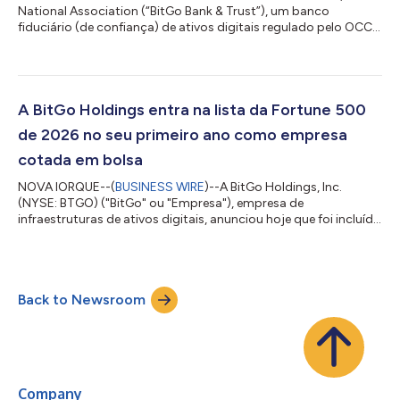
National Association (“BitGo Bank & Trust”), um banco
fiduciário (de confiança) de ativos digitais regulado pelo OCC e
uma subsidiária da BitGo Holdings, Inc. (NYSE: BTGO) (“BitGo”),
anunciou hoje o Lightning Earn, uma nova oferta que
possibilita aos clientes do BitGo implementar os seus bitcoins
na Lightning Network, graças à integração com a Amboss
Technologies, uma empresa de infraestruturas da Lightning. A
A BitGo Holdings entra na lista da Fortune 500
integração proporciona às emp...
de 2026 no seu primeiro ano como empresa
cotada em bolsa
NOVA IORQUE--(
BUSINESS WIRE
)--A BitGo Holdings, Inc.
(NYSE: BTGO) ("BitGo" ou "Empresa"), empresa de
infraestruturas de ativos digitais, anunciou hoje que foi incluída
na lista da Fortune 500 de 2026, estreando-se na 273.ª posição
com uma receita de 16,2 mil milhões de dólares em 2025. Este
reconhecimento surge no primeiro ano da BitGo como
empresa cotada em bolsa, na sequência da sua cotação na
Back to Newsroom
Bolsa de Valores de Nova Iorque em janeiro de 2026, tendo sido
a primeira empresa de ativos digitais...
Company