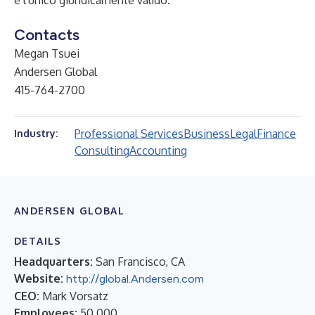
è l'unico giuridicamente valido.
Contacts
Megan Tsuei
Andersen Global
415-764-2700
Professional Services
Business
Legal
Finance
Industry:
Consulting
Accounting
ANDERSEN GLOBAL
DETAILS
Headquarters:
San Francisco, CA
Website:
http://global.Andersen.com
CEO:
Mark Vorsatz
Employees:
50,000