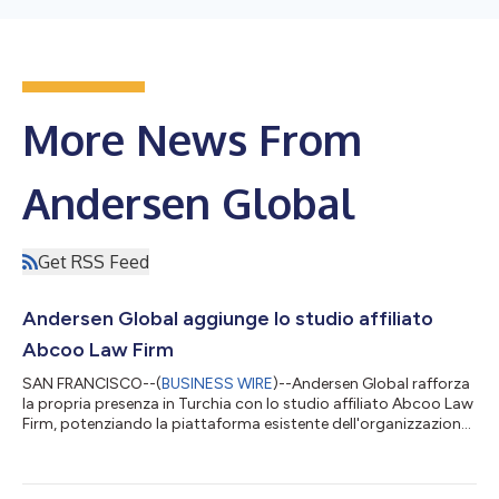
More News From
Andersen Global
Get RSS Feed
Andersen Global aggiunge lo studio affiliato
Abcoo Law Firm
SAN FRANCISCO--(
BUSINESS WIRE
)--Andersen Global rafforza
la propria presenza in Turchia con lo studio affiliato Abcoo Law
Firm, potenziando la piattaforma esistente dell'organizzazione
nel paese con l'aggiunta di capacità giuridiche. Fondata nel
2014, Abcoo offre consulenza a clienti locali e internazionali
tramite un ampio ventaglio di servizi legali, con esperienza in