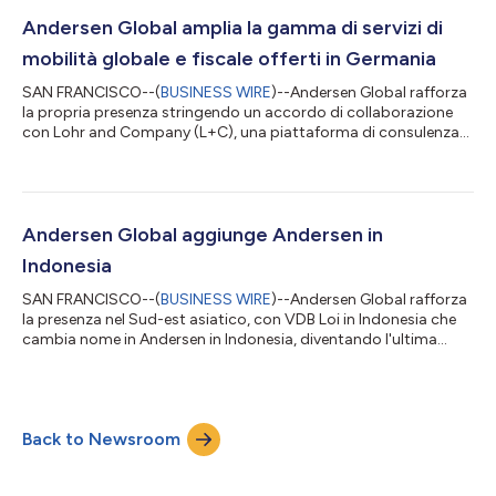
ambito aziendale e di fusioni e acquisizioni, immobiliare ed edile,
di risoluzione delle controversie, diritto del lavoro, con...
Andersen Global amplia la gamma di servizi di
mobilità globale e fiscale offerti in Germania
SAN FRANCISCO--(
BUSINESS WIRE
)--Andersen Global rafforza
la propria presenza stringendo un accordo di collaborazione
con Lohr and Company (L+C), una piattaforma di consulenza
fiscale diretta da esperti nel settore, per offrire soluzioni
tempestive e pratiche per questioni di compliance fiscale,
imposte transfrontalieri, mobilità globale e transfer pricing.
Con sede centrale in Germania e una sede in Austria, L+C offre
consulenza a multinazionali e imprese a gestione familiare, uffici
Andersen Global aggiunge Andersen in
familiari,...
Indonesia
SAN FRANCISCO--(
BUSINESS WIRE
)--Andersen Global rafforza
la presenza nel Sud-est asiatico, con VDB Loi in Indonesia che
cambia nome in Andersen in Indonesia, diventando l'ultima
azienda associata a entrare nell'organizzazione. Andersen in
Indonesia offre servizi di consulenza fiscale e legale a società
multinazionali e investitori stranieri che operano nel mercato
indonesiano. L'azienda abbina decenni di esperienza
Back to Newsroom
commerciale e un approccio pratico incentrato sulla fornitura
di guida chiara e...