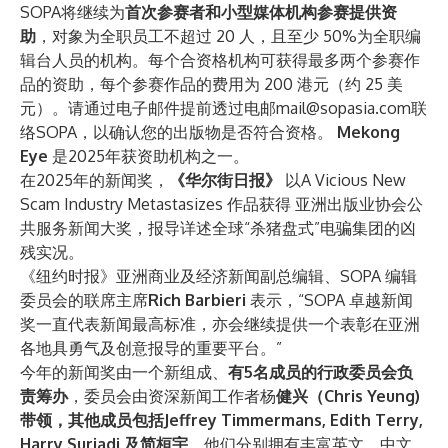
SOPA将继续为
首次参赛者和小型媒体机构参赛提供资
助
，对象为全职员工不超过 20 人，且至少 50%为全职编
辑台人员的机构。每个合资格机构可获得最多两个参赛作
品的资助，每个参赛作品的费用为 200 港元（约 25 美
元）。请通过电子邮件提前透过电邮
mail@sopasia.com
联
络SOPA，以确认您的出版物是否符合资格。
Mekong
Eye
是2025年获资助机构之一。
在2025年的新闻奖，
《华尔街日报》
以
A Vicious New
Scam Industry Metastasizes
作品获得 亚洲出版业协会公
共服务新闻大奖，报导详述全球“杀猪盘式”电骗集团的凶
残实况。
《纽约时报》亚洲商业及经济新闻副总编辑、SOPA 编辑
委员会的联席主席
Rich Barbieri
表示，“SOPA 卓越新闻
奖一直代表新闻最高标准，亦会继续提供一个表彰在亚洲
各地具勇气及创意报导的重要平台。”
今年的新闻奖由一个新组成、
有5名成员的行政委员会负
责筹办
，委员会由资深新闻工作者杨
健兴（Chris Yeung)
带领，其他成员包括Jeffrey Timmermans, Edith Terry,
Harry Surjadi 及简桓宇
，他们分别拥有丰富英文、中文、