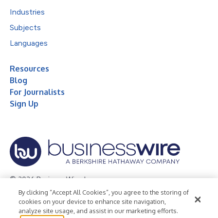
Industries
Subjects
Languages
Resources
Blog
For Journalists
Sign Up
© 2026 Business Wire, Inc.
By clicking “Accept All Cookies”, you agree to the storing of
Privacy Policy
Cookie Policy
Accessibility Statement
cookies on your device to enhance site navigation,
analyze site usage, and assist in our marketing efforts.
Terms of Use
Legal