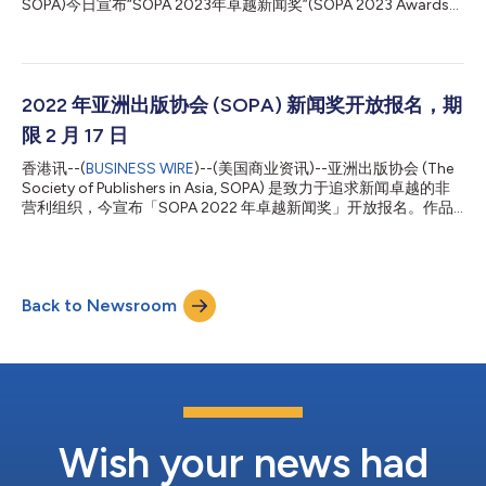
SOPA)今日宣布“SOPA 2023年卓越新闻奖”(SOPA 2023 Awards
志》总编辑陈一姗表示，“我们期待来自视频、播客、专题报道和
for Editorial Excellence)开始报名。作品提交的截止时间为2023年
商业报道等各种新闻平台的激烈竞争。” 2024年的SOPA奖项共吸
2月16日（周四）香港时间下午3点。 SOPA卓越新闻奖旨在表彰亚
引了700多个参赛作品...
太地区最佳新闻报道，将于明年迎来其成立25周年。该奖项横跨21
个类别，并按照语言和出版规模被划分为三个组别：全球组和区域
组（均为英文）和中文组。 在2023年的赛事中，SOPA将为印度
2022 年亚洲出版协会 (SOPA) 新闻奖开放报名，期
尼西亚语刊物设立一个新奖项类别；这个单项奖旨在表彰那些在政
限 2 月 17 日
治、商业或社会/文化事务方面设定本国议程的新闻报道。 彭博新
闻(Bloomberg News)亚太地区高级执行编辑暨SOPA编委会主席
香港讯--(
BUSINESS WIRE
)--(美国商业资讯)--亚洲出版协会 (The
Madeleine Lim表示：“SOPA Awards旨在激励记者追求卓越和创
Society of Publishers in Asia, SOPA) 是致力于追求新闻卓越的非
新，表彰各大平台优秀报道中的佼佼者，并让公众体会到自由、鲜
营利组织，今宣布「SOPA 2022 年卓越新闻奖」开放报名。作品
活新闻的重要性。” 该年度奖项为亚太地区的较小规模刊物提供
提交最后限期为 2022 年 2 月 17 日，香港时间 3pm。 SOPA卓越
了...
新闻奖表彰亚洲最佳新闻报导，奠定亚洲新闻报导的质量与专业标
准。 今年 SOPA新开设两个奖项类别，分别为「卓越音频报导奖」
(Excellence in Audio Reporting) 及「卓越科技报导奖」
Back to Newsroom
(Excellence in Technology Reporting)。希望奖励卓越的音频新
闻，以及阐明科技如何影响社会的杰出报导。 「SOPA 奖项鼓励亞
太区的最佳报导，也是肯定新闻工作者的重要大奖。即使面对许多
国家加强管制，这些新闻工作者仍持续在各媒体平台致力卓越报
导。」彭博社 (Bloomberg News) 亚洲资深执行编辑暨 SOPA 筹委
会主席 Madeleine Lim 表示道。 「我们很高兴能增加两个奖项类
别，同時也很期待其他经典类别...
Wish your news had