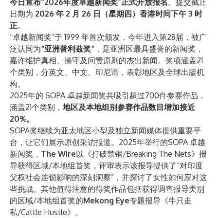
今日宣布“2026年度卓越新闻奖”正式开放报名
。提交截止
日期为
2026 年 2 月 26 日（星期四）香港时间下午 3 时
正
。
“卓越新闻奖”于 1999 年首次颁发，今年进入第28届，被广
泛认同为
“亚洲普利兹奖”
，是亚洲区最具盛誉的新闻奖，
嘉许维护真相、操守及问责原则的杰出新闻。奖项涵盖21
个类别，分英文、中文、印尼语，表彰地区及全球出版机
构。
2025年的 SOPA 卓越新闻奖共吸引超过700件参赛作品，
涵盖21个类别，
地区及本地组别参赛作品数目增加接近
20%。
SOPA奖继续为亚太地区小型及独立新闻媒体提供重要平
台，让它们展示原创采访报道。2025年举行的SOPA 卓越
新闻奖，
The Wire
以《
打破禁锢/Breaking The Nets
》报
导获得区域/本地组首奖，评审表示该报导提供了“对印度
父权社会连锁影响的深刻洞察”，并探讨了女性如何应对这
些挑战。其他值得注意的得奖作品包括获得调查报导类别
的区域/本地组首奖的
Mekong Eye
专题报导《
牛只走
私/Cattle Hustle
》。