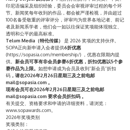
印尼语编采及组织经验，委员会会审视评审过程的每个环
节。新闻奖每年收到的作品，都会被严谨检视，并由超过
100名备受敬重的评审评分，评审均为世界各地记者、前记
者及新闻系学者，他们会一如以往保证奖项能体现独立、
透明和公平的最高标准。
Telum Media（特伦传媒）
是 2026 奖项的支持伙伴。
SOPA正向新申请入会者提供
6折优惠
(
https://sopasia.com/membership/
) ，优惠在限期内提
供。
新会员可享有非会员参赛6折优惠，折扣优惠以5个参
赛作品为上限。
如想申请成为会员及收到“新会员”折扣
码
，请在2026年2月26日星期三及之前电邮
mail@sopasia.com
。
现有会员可在2026年2月26日星期三及之前电邮
mail@sopasia.com
要求会员折扣码 。
有关提交、资格要求和申请的详细资料，请浏览：
www.sopawards.com
。
2026年奖项类别
奖项类别：