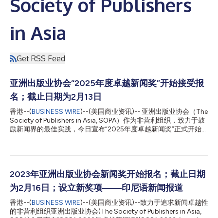
Society of Publishers
in Asia
Get RSS Feed
亚洲出版业协会“2025年度卓越新闻奖”开始接受报
名；截止日期为2月13日
香港--(
BUSINESS WIRE
)--(美国商业资讯)-- 亚洲出版业协会（The
Society of Publishers in Asia, SOPA）作为非营利组织，致力于鼓
励新闻界的最佳实践，今日宣布“2025年度卓越新闻奖”正式开始报
名。提交截止日期为2025年2月13日（星期四）香港时间下午3
点。 “卓越新闻奖”旨在表彰亚太地区的最佳新闻报道，并致力于提
高本地及区域媒体新闻报道的质量和专业标准。首次颁发于1999
年，“卓越新闻奖”今年进入第27届，并广泛被认为是该地区的“普
利策奖”。 奖项涵盖21个类别，依据语言和出版物的规模分为三
2023年亚洲出版业协会新闻奖开始报名；截止日期
组。全球和区域获奖者将通过英语及中文接受评审。今年SOPA将
为2月16日；设立新奖项——印尼语新闻报道
第三次颁发“亚洲出版业协会印尼语新闻报道奖”，表彰在印尼引领
政治、商业或社会/文化国内议题的报道。 “我们很高兴再次举办这
香港--(
BUSINESS WIRE
)--(美国商业资讯)--致力于追求新闻卓越性
一年度奖项，在新闻自由日益紧缩的时代，这一奖项能进一步鼓励
的非营利组织亚洲出版业协会(The Society of Publishers in Asia,
优秀的新闻报道，”SOPA编辑委员会的联席主席、台湾《天下杂