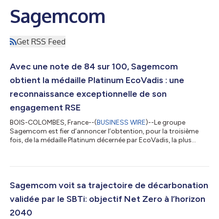
Sagemcom
Get RSS Feed
Avec une note de 84 sur 100, Sagemcom
obtient la médaille Platinum EcoVadis : une
reconnaissance exceptionnelle de son
engagement RSE
BOIS-COLOMBES, France--(
BUSINESS WIRE
)--Le groupe
Sagemcom est fier d’annoncer l’obtention, pour la troisième
fois, de la médaille Platinum décernée par EcoVadis, la plus
haute distinction attribuée par cette plateforme mondiale
d’évaluation des performances RSE (Responsabilité Sociétale
des Entreprises). Cette médaille place Sagemcom dans le top 1
% des entreprises évaluées dans le monde, tous secteurs
confondus. Avec cette note de 84/100, Sagemcom confirme
Sagemcom voit sa trajectoire de décarbonation
sa position de leader engagé dans la...
validée par le SBTi: objectif Net Zero à l’horizon
2040