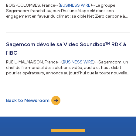
BOIS-COLOMBES, France--(
BUSINESS WIRE
)--Le groupe
Sagemcom franchit aujourd’hui une étape clé dans son
engagement en faveur du climat : sa cible Net Zero carbone à
l’horizon 2040, couvrant l'ensemble des activités et des sites
du périmètre consolidé du Groupe, vient d’être officiellement
validée par la Science Based Targets initiative (SBTi). Cette
reconnaissance internationale atteste de la robustesse
scientifique de la stratégie de décarbonation de Sagemcom,
Sagemcom dévoile sa Video Soundbox™ RDK à
alignée avec les objectifs de l’Ac...
l'IBC
RUEIL-MALMAISON, France--(
BUSINESS WIRE
)--Sagemcom, un
chef de file mondial des solutions vidéo, audio et haut débit
pour les opérateurs, annonce aujourd’hui que la toute nouvelle
version de sa révolutionnaire Video Soundbox™ fonctionne
avec le système d’exploitation open source RDK. RDK est une
solution logicielle open source, déployée sur plus de 100
millions d’appareils dans le monde, qui standardise les
Back to Newsroom
fonctions de base et la télémétrie utilisées dans les appareils
connectés haut débit, vi...