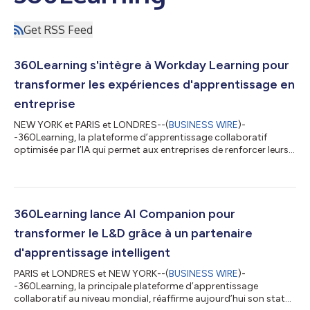
Get RSS Feed
360Learning s'intègre à Workday Learning pour
transformer les expériences d'apprentissage en
entreprise
NEW YORK et PARIS et LONDRES--(
BUSINESS WIRE
)-
-360Learning, la plateforme d’apprentissage collaboratif
optimisée par l’IA qui permet aux entreprises de renforcer leurs
compétences de l’intérieur, annonce l’intégration de sa
plateforme d’expérience d’apprentissage (LXP) dans la
plateforme Learning de Workday. Grâce à cette intégration,
360Learning permettra aux entreprises de lancer des
académies d'apprentissage collaboratif alimentées par l'IA et
360Learning lance AI Companion pour
d'aider à fournir un perfectionnement profession...
transformer le L&D grâce à un partenaire
d'apprentissage intelligent
PARIS et LONDRES et NEW YORK--(
BUSINESS WIRE
)-
-360Learning, la principale plateforme d’apprentissage
collaboratif au niveau mondial, réaffirme aujourd’hui son statut