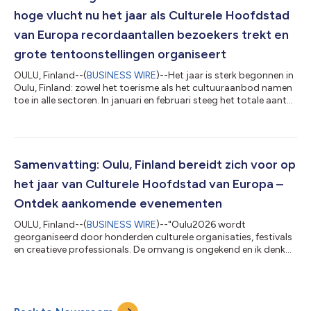
kunsterva...
hoge vlucht nu het jaar als Culturele Hoofdstad
van Europa recordaantallen bezoekers trekt en
grote tentoonstellingen organiseert
OULU, Finland--(
BUSINESS WIRE
)--Het jaar is sterk begonnen in
Oulu, Finland: zowel het toerisme als het cultuuraanbod namen
toe in alle sectoren. In januari en februari steeg het totale aantal
overnachtingen met meer dan 20%, terwijl er alleen al in februari
een stijging van 32% werd genoteerd, tot 78.400
overnachtingen. Het internationale toerisme groeide met meer
dan 40%. Tegelijkertijd trok het openingsfestival in januari
ongeveer 250.000 bezoekers, wat getuigt van de grote
Samenvatting: Oulu, Finland bereidt zich voor op
belangstelling va...
het jaar van Culturele Hoofdstad van Europa –
Ontdek aankomende evenementen
OULU, Finland--(
BUSINESS WIRE
)--"Oulu2026 wordt
georganiseerd door honderden culturele organisaties, festivals
en creatieve professionals. De omvang is ongekend en ik denk
dat we gedurende het jaar maar liefst 3000 individuele
evenementen zullen zien," aldus Samu Forsblom,
programmadirecteur van Oulu2026. Deze bekendmaking is
officieel geldend in de originele brontaal. Vertalingen zijn slechts