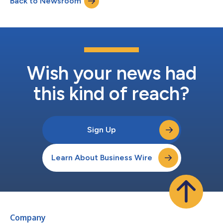
Back to Newsroom
als leeshulp bedoeld en moeten worden vergeleken met de tekst
in de brontaal, die als enige rechtsgeld...
Wish your news had
this kind of reach?
Sign Up
Learn About Business Wire
Company