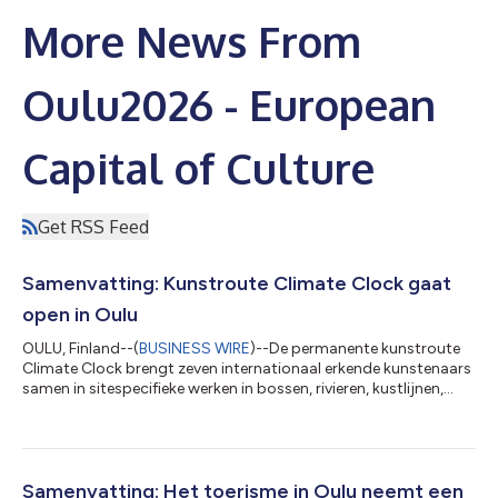
More News From
Oulu2026 - European
Capital of Culture
Get RSS Feed
Samenvatting: Kunstroute Climate Clock gaat
open in Oulu
OULU, Finland--(
BUSINESS WIRE
)--De permanente kunstroute
Climate Clock brengt zeven internationaal erkende kunstenaars
samen in sitespecifieke werken in bossen, rivieren, kustlijnen,
stedelijke omgevingen en sites van cultureel erfgoed. De werken
staan stil bij klimaatverandering en verschillende percepties van
tijd aan de hand van sculpturen, keramiek, natuurlijke
materialen, geluid en kinetische vormen. Climate Clock wekt nu
al internationale aandacht en biedt het publiek een nieuwe
Samenvatting: Het toerisme in Oulu neemt een