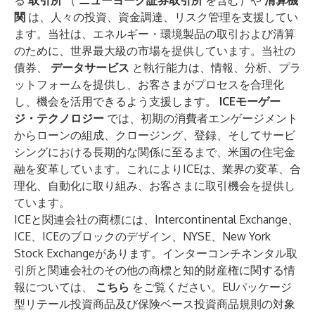
る
取引所
（
ニューヨーク証券取引所
を含む）や
清算機
関
は、人々の投資、資金調達、リスク管理を支援してい
ます。当社は、エネルギー・環境製品の取引および清算
のために、世界最大級の市場を提供しています。当社の
債券、
データサービス
と執行能力は、情報、分析、プラ
ットフォームを提供し、お客さまがプロセスを合理化
し、機会を活用できるよう支援します。
ICEモーゲー
ジ・テクノロジー
では、初期の消費者エンゲージメント
からローンの組成、クロージング、登録、そしてサービ
シングにおける長期的な関係に至るまで、米国の住宅金
融を変革しています。これによりICEは、業界の変革、合
理化、自動化に取り組み、お客さまに取引機会を提供し
ています。
ICEと関連会社の商標には、Intercontinental Exchange、
ICE、ICEのブロックのデザイン、NYSE、New York
Stock Exchangeがあります。インターコンチネンタル取
引所と関連会社のその他の商標と知的財産権に関する情
報については、
こちら
をご覧ください。EUパッケージ
型リテール投資商品及び保険ベース投資商品規則の対象