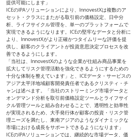
提供可能にします」
ICEのIPAソリューションにより、InnovestXは複数のア
セット・クラスにまたがる取引前の価格設定、日中分
析、ライフサイクル管理を、単一のプラットフォームで
実現できるようになります。ICEの堅牢なデータと分析に
より、InnovestXがより正確かつタイムリーな評価を提
供し、顧客のクライアントが投資意思決定プロセスを改
善できるようにします。
「当社は、InnovestXのような企業が仕組み商品事業を
拡大してリスク管理活動を強化できるようにするための
十分な体制を整えています」と、ICEデータ・サービスの
アジア太平洋地域顧客開発責任者であるクリスティ・チ
ャンは述べます。「当社のストリーミング市場データと
オンデマンド分析を取引前価格設定ツールとライフサイ
クル管理ツールと組み合わせることで、透明性と効率性
が実現されるため、大手発行体が顧客の投資・リスク管
理ニーズを満たし、東南アジアのようなダイナミックな
市場における成長をサポートできるようになります」
ICEのIPAソリューションでは、継続的な市場データ、価