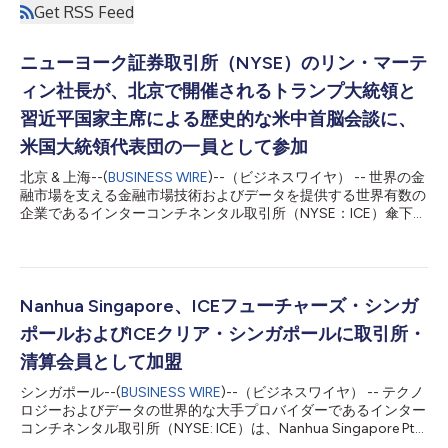
Get RSS Feed
ニューヨーク証券取引所（NYSE）のリン・マーテ
ィン社長が、北京で開催されるトランプ大統領と
習近平国家主席による歴史的な米中首脳会談に、
米国大統領代表団の一員として参加
北京 & 上海--(
BUSINESS WIRE
)--（ビジネスワイヤ） -- 世界の金
融市場を支える金融市場技術およびデータを提供する世界有数の
企業であるインターコンチネンタル取引所（NYSE：ICE）傘下の
ニューヨーク証券取引所（NYSE）は、NYSEグループのリン・マ
ーティン社長が、トランプ大統領と中国の習近平国家主席による
歴史的な国賓訪問に同行する米国ビジネスリーダーの代表団に加
わったことを発表しました。 北京での首脳会談に続き、マーテ
ィン氏はホワイトハウスからの招待により上海を訪れ、今年の
Nanhua Singapore、ICEフューチャーズ・シンガ
APEC 2026第2回高級実務者会合（SOM2）および関連会合の一
ポールおよびICEクリア・シンガポールに取引所・
環として開催された閣僚級フォーラムに、米国経済界を代表して
出席しました。 今回彼女が出席したことは、世界市場と経済的
清算会員として加盟
機会が交わる場において、ニューヨーク証券取引所（NYSE）が
シンガポール--(
BUSINESS WIRE
)--（ビジネスワイヤ） -- テクノ
長年にわたり果たしてきた役割を浮き彫りにしています。2世紀
ロジーおよびデータの世界的な大手プロバイダーであるインター
以上にわたり、ニューヨーク証券取引所（NYSE）は資本と野心
コンチネンタル取引所（NYSE: ICE）は、Nanhua Singapore Pte.
を結びつけ、世界中のイノベーター、起業家、投資家を一堂に集
Ltd.（Nanhua Singapore）がICEフューチャーズ・シンガポール
めることで、成長と繁栄の共有を推し進めてきました。 APEC