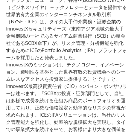
アトランタ、ニューヨーク、香港--(
BUSINESS WIRE
)--
（ビジネスワイヤ） -- テクノロジーとデータを提供する
世界的有力企業のインターコンチネンタル取引所
（NYSE：ICE）は、タイの大手仲介業務・証券企業の
InnovestXセキュリティーズ
（東南アジア地域の最大手
金融機関の一社であるサイアム商業銀行（SCB）の親会
社である
SCBX
傘下）が、リスク管理・分析機能を強化
するためにICEのPortfolio Analytics（IPA）プラットフォ
ームを採用したと発表しました。
InnovestXのミッションは、テクノロジー、イノベーシ
ョン、透明性を基盤とした世界有数の投資機会へのシー
ムレスなアクセスを投資家に提供することです」と、
InnovestX最高投資責任者（CIO）のパヨン・ポンサワリ
ーは述べます。「SCBXの投資・証券部門として、当社
は多様で成長を続ける仕組み商品のポートフォリオを運
用しており、正確な価格設定と効率的なリスクの監視が
求められます。ICEのIPAソリューションは、当社のリス
ク管理能力を強化し、効率的な規模拡大を実現し、タイ
での事業拡大を続ける中で、お客様により大きな価値を