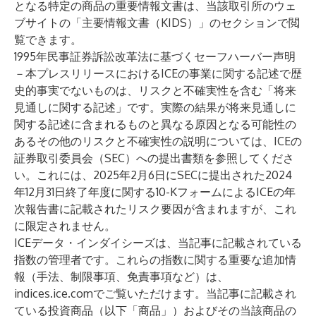
となる特定の商品の重要情報文書は、当該取引所のウェ
ブサイトの「主要情報文書（KIDS）」のセクションで閲
覧できます。
1995年民事証券訴訟改革法に基づくセーフハーバー声明
－本プレスリリースにおけるICEの事業に関する記述で歴
史的事実でないものは、リスクと不確実性を含む「将来
見通しに関する記述」です。実際の結果が将来見通しに
関する記述に含まれるものと異なる原因となる可能性の
あるその他のリスクと不確実性の説明については、ICEの
証券取引委員会（SEC）への提出書類を参照してくださ
い。これには、2025年2月6日にSECに提出された2024
年12月31日終了年度に関する10-KフォームによるICEの年
次報告書に記載されたリスク要因が含まれますが、これ
に限定されません。
ICEデータ・インダイシーズは、当記事に記載されている
指数の管理者です。これらの指数に関する重要な追加情
報（手法、制限事項、免責事項など）は、
indices.ice.comでご覧いただけます。当記事に記載され
ている投資商品（以下「商品」）およびその当該商品の