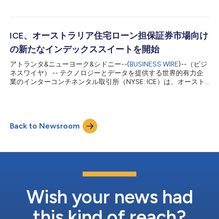
およびICEクリア・シンガポールの会員となったことを発表しま
2026「女性...
した。これにより、Nanhua Singaporeは、自社取引および顧客
取引の双方について、取引および清算を行うことが可能になりま
す。 「シンガポールにおいてICEに参加できることをうれしく思
ICE、オーストラリア住宅ローン担保証券市場向け
います。会員となることで、Nanhua Singaporeは取引およびグ
の新たなインデックススイートを開始
ローバル清算の機能を強化し、国際市場における機会を顧客に提
供できるようになります。この会員資格は、顧客の進化するニー
アトランタ&ニューヨーク&シドニー--(
BUSINESS WIRE
)--（ビジ
ズに応える、信頼性と効率性の高いサービスを提供するという当
ネスワイヤ） -- テクノロジーとデータを提供する世界的有力企
社のコミットメントを示すものです。今後も、顧客のグローバル
業のインターコンチネンタル取引所（NYSE: ICE）は、オースト
な成長を支援する中で、ICEとの連携を一層深めていくことを楽
ラリアの住宅ローン担保証券（RMBS）市場向けのインデックス
しみにしています」と、Nanhua Singaporeの最高経営責任者
スイートの提供を開始することを発表しました。 ICE Data
（...
Indices, LLCが管理するこれらのインデックスは、ICEのカスタ
ム・インデックス・ツールで利用可能であり、このツールを用い
Back to Newsroom
ることで、調査、ベンチマークの構築、ETFなどの新規金融商品
の設計、ダイレクトインデックスなどのサービスの実現といった
複数のユースケースについて、多様な方法で戦略の試行やバック
テストを実施できます。 新たなインデックススイートは、豪ド
ル建て住宅ローン担保証券（RMBS）のパフォーマンスを追跡す
るための、包括的かつ透明性のあるベンチマークを提供すること
を目的としています。 ICEオーストラリアRMBS総合インデック
ス（ARMBS）。RMBSのパフォーマンスを追跡します。 ICE AAA
Wish your news had
オーストラリアRMBSインデックス（ARMBSAA...
this kind of reach?