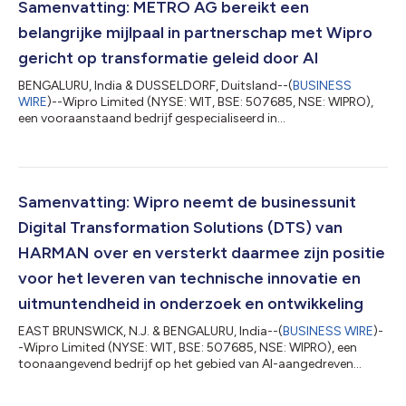
Samenvatting: METRO AG bereikt een
belangrijke mijlpaal in partnerschap met Wipro
gericht op transformatie geleid door AI
BENGALURU, India & DUSSELDORF, Duitsland--(
BUSINESS
WIRE
)--Wipro Limited (NYSE: WIT, BSE: 507685, NSE: WIPRO),
een vooraanstaand bedrijf gespecialiseerd in
technologieservices aangestuurd door AI en consulting,
kondigde vandaag de succesvolle voltooiing aan van een
grootschalig, meerjarig datacentermigratieprogramma voor
METRO, een toonaangevende internationale groothandelaar in
voedingsmiddelen. Deze mijlpaal in METRO’s traject voor
Samenvatting: Wipro neemt de businessunit
overgang naar de enterprise cloud maakt een robuuste,
Digital Transformation Solutions (DTS) van
schaalb...
HARMAN over en versterkt daarmee zijn positie
voor het leveren van technische innovatie en
uitmuntendheid in onderzoek en ontwikkeling
EAST BRUNSWICK, N.J. & BENGALURU, India--(
BUSINESS WIRE
)-
-Wipro Limited (NYSE: WIT, BSE: 507685, NSE: WIPRO), een
toonaangevend bedrijf op het gebied van AI-aangedreven
technologiediensten en consulting, heeft vandaag
bekendgemaakt dat het een overeenkomst heeft gesloten voor