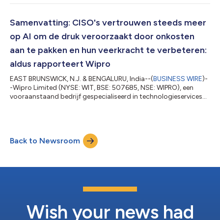
de overname van de Digital Transformation Solutions (DTS)-
divisie van HARMAN, een Samsung-bedrijf. Deze transactie zal
Wipro's missie om de volgende generatie technische
Samenvatting: CISO's vertrouwen steeds meer
onderzoeks- en ontwikkelingsdiensten (ER&D) te l...
op AI om de druk veroorzaakt door onkosten
aan te pakken en hun veerkracht te verbeteren:
aldus rapporteert Wipro
EAST BRUNSWICK, N.J. & BENGALURU, India--(
BUSINESS WIRE
)-
-Wipro Limited (NYSE: WIT, BSE: 507685, NSE: WIPRO), een
vooraanstaand bedrijf gespecialiseerd in technologieservices
en consulting, publiceerde vandaag haar "State of
Cybersecurity Report 2025". Deze report benadrukt het
groeiende belang om AI in cybersecurityactiviteiten te
integreren op een moment dat de druk door onkosten stijgt en
Back to Newsroom
er steeds meer gesofisticeerde cyberbedreigingen opduiken. De
report is gebaseerd op een bevraging bij m...
Wish your news had