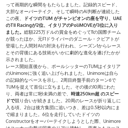
って画期的な瞬間をもたらしました。記録的スピード、
大胆なオーバーテイク、そして瞬時のAI判断が連続した
この夜、
ドイツのTUM
がチャンピオンの座を守り、UAE
のTII Racingが2位、イタリアのPoliMOVEが3位に入り
ました。
総額225万ドルの賞金をめぐって11の国際チーム
が競ったほか、元F1ドライバーのダニール・クビアトが
登場した人間対AIの対決も行われ、シーズン1からレース
とその背後にある技術がいかに劇的な進化を遂げたかが
示されました。
レース開始直後から、ポールシッターのTUMはイタリア
のUnimoreに強く追い上げられました。Unimoreは自ら
の記録的なペースを示し、2周目終盤手前のターン6で
TUMを捉えて首位に立ちました。その後の10周にわた
り、両者は常に1秒未満の差で、
時速250km超
のスピー
ドで
競り合いが続きました。20周のレースが折り返しに
入る頃、2台は後方集団に追いつき、差は0.5秒以内にま
で縮まりました。6位を走行していたドイツの
Constructorをオーバーテイクしようとした際、Unimore