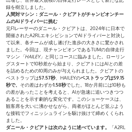
出場し、世界最大規模の自律走行レースとして新たな記
録を樹立しました。
人間対マシン：ダニール・クビアトがチャンピオンチー
ムのAIドライバーに挑む
元F1レーサーのダニール・クビアトは、2024年に日本で
開催されたA2RLエキシビションでAIドライバーと対決し
て以来、各チームが成し遂げた進歩の大きさに驚かされ
ました。今回は、現チャンピオンであるTUMの自律走行
マシン
「HAILEY」
と同じコースに臨みました。ローリン
グスタートで10秒差から始まり、クビアトにはAIとの差
を詰めるための10周のみが与えられました。クビアトの
ベストラップは
57.57秒
、HAILEYの
ベストラップは59.15
秒で、
その差はわずか
1.58秒
でした。18か月前には10秒も
の差があったことを考えると、AIが急速に追いつきつつ
あることを示す劇的な変化です。このショーケースは、
観客席を大いに沸かせながら、両者がほとんど並ぶよう
な接戦でフィニッシュラインを駆け抜けて締めくくられ
ました。
ダニール・クビアトは次のように述べています。
「A2RL