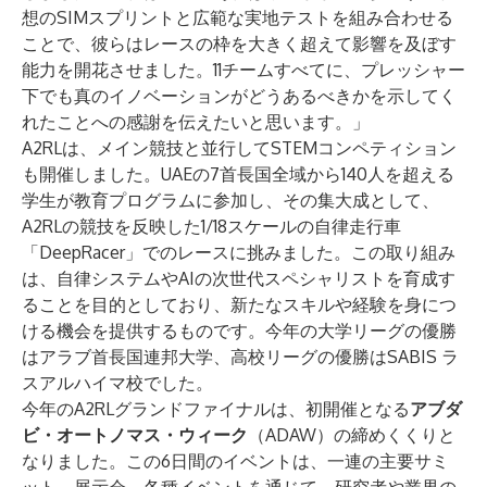
想のSIMスプリントと広範な実地テストを組み合わせる
ことで、彼らはレースの枠を大きく超えて影響を及ぼす
能力を開花させました。11チームすべてに、プレッシャー
下でも真のイノベーションがどうあるべきかを示してく
れたことへの感謝を伝えたいと思います。」
A2RLは、メイン競技と並行してSTEMコンペティション
も開催しました。UAEの7首長国全域から140人を超える
学生が教育プログラムに参加し、その集大成として、
A2RLの競技を反映した1/18スケールの自律走行車
「DeepRacer」でのレースに挑みました。この取り組み
は、自律システムやAIの次世代スペシャリストを育成す
ることを目的としており、新たなスキルや経験を身につ
ける機会を提供するものです。今年の大学リーグの優勝
はアラブ首長国連邦大学、高校リーグの優勝はSABIS ラ
スアルハイマ校でした。
今年のA2RLグランドファイナルは、初開催となる
アブダ
ビ・オートノマス・ウィーク
（ADAW）の締めくくりと
なりました。この6日間のイベントは、一連の主要サミ