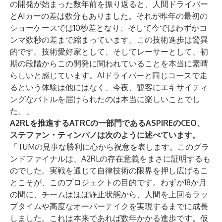
の開発が始まった数年前を振り返ると、人間ドライバー
とAIカーの差は数分もありました。それが昨年の最初の
ショーケースでは10秒差となり、そして今ではわずかコ
ンマ数秒の差まで縮まっています。この技術進歩は驚異
的です。技術愛好家として、そしてレーサーとして、初
期の段階からこの開発に関われていることを本当に素晴
らしいと感じています。AIドライバーと同じコースで走
るという体験は他にはなく、今夜、観客にエキサイティ
ングなバトルを届けられたのは本当に楽しいことでし
た。」
A2RLを推進するATRCの一部門であるASPIREのCEO、
ステファン・ティンパノは次のように述べています。
「TUMの見事な勝利に心から祝意を表します。このグラ
ンドファイナルは、A2RLの存在意義をまさに証明するも
のでした。実戦を通じて自律技術の限界を押し広げるこ
とこそが、このプロジェクトの目的です。わずか18か月
の間に、チームはほぼ静止状態から、人間を上回るラッ
プタイムや高度なオーバーテイクを実現するまでに成長
しました。これは本来であれば数年かかる進歩です。仮