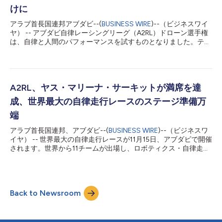
トベッドから、本格的な競技シリーズへと急速に進化してきまし
けに
た。イモラで予定されているレースは、アブダビのヤス・マリー
ナ・サーキットで大きな成果を上げた2シーズンを経て、A2RLの
アラブ首長国連邦アブダビ--(
BUSINESS WIRE
)--（ビジネスワイ
世界展開における大きな一歩となります。同レースは、2026年
ヤ） -- アブダビ自律レーシングリーグ（A2RL）ドローン選手権
シーズン最終戦でUAEの首都アブダビに戻る前に、同チャンピオ
は、自律と人間のパフォーマンスを試すものとなりました。テク
ンシップ初の国際展開の幕開けとなります。 A2RLの前回王者で
ノロジーイノベーション研究所のTIIレーシングが、AIスピードチ
あるTUM（ドイツ）、Unimore Racing（イタリア）、PoliMOV...
ャレンジで最速の自律ラップを記録して優勝した一方、人間の一
人称視点（FPV）パイロットで世界FPVチャンピオンの ミンチャ
ン・ キムが、人間対AIの決勝戦で僅差で勝利を収めました。 先
端技術研究会議（ATRC）のイノベーション促進部門である
A2RL、ヤス・マリーナ・サーキットが満席を達
ASPIREが主催したこのイベントでは、視覚ベースの自律性の急速
成、世界最大の自律走行レースのステージ準備万
な進歩と、人間の本能と高速な機械の実行との間に依然として存
在するわずかな差の両方が強調されました。 UMEX開催中の1月
端
21日～22日の2日間にわたり開催されたA2RL選手権では、一流の
アラブ首長国連邦、アブダビ--(
BUSINESS WIRE
)--（ビジネスワ
AI研究チームと世界トップクラスのFPVパイロットが集結し、
イヤ） -- 世界最大の自律走行レースが11月15日、アブダビで開催
様々なレース形式で競い合いました。実際のレース環境下におけ
されます。世界から11チームが出場し、ロボティクス・自律走
る認識、意思決定、そして操縦技術が試されました。大会全体で
行・AIの最先端技術を駆使し、総額225万ドルの賞金をかけて競
総額60万米ドルの賞金が授与されました。 TIIレーシングがAIス
います。A2RLシーズン2では、18か月にわたる準備期間を経て、
ピ...
厳しい予選を突破した最速6チームがグランド・ファイナルへ進
出しました。ヤス・マリーナ・サーキットのチケットが再び完売
Back to Newsroom
し、モータースポーツやテクノロジーのファンたちはほかでは見
られないAIレースの観戦を心待ちにしています。 グランドファイ
ナル：AIの歴史的瞬間を最前席で体感 A2RLグランド・ファイナ
ルでは、6台の完全自律走行レースカーが初めて同一コース上で