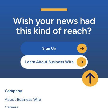
競り合います。出場するのは、10月の厳格な予選を勝ち抜いて選
出されたTUM、Unimore、Kinetiz、TII Racing、PoliMOVE、
Constructorの6チームです。ドイツ、イタリア、UAEを代表す
る各チームは、A2RLシーズン2チャンピオンの座をかけて20周の
Wish your news had
マルチ・カーレースを行います。...
this kind of reach?
Sign Up
Learn About Business Wire
Company
About Business Wire
Careers