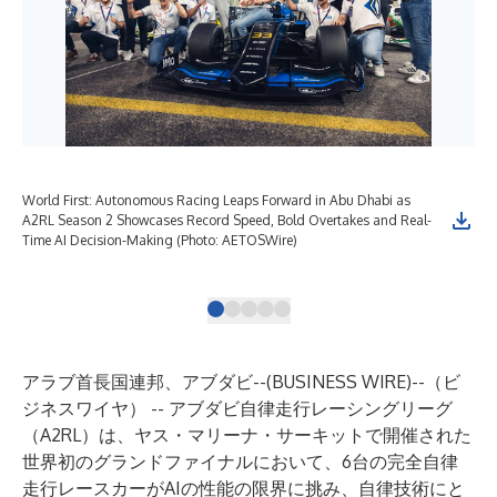
World First: Autonomous Racing Leaps Forward in Abu Dhabi as
Wor
A2RL Season 2 Showcases Record Speed, Bold Overtakes and Real-
A2R
Time AI Decision-Making (Photo: AETOSWire)
Tim
アラブ首長国連邦、アブダビ--(
BUSINESS WIRE
)--
（ビ
ジネスワイヤ） -- アブダビ自律走行レーシングリーグ
（A2RL）は、ヤス・マリーナ・サーキットで開催された
世界初のグランドファイナルにおいて、6台の完全自律
走行レースカーがAIの性能の限界に挑み、自律技術にと