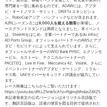
ット、展示会、各種イベントを通じて、研究者や業界の
専門家を一堂に集めるものです。ADAWには、アブダ
ビ・オートノマス・サミット、DRIFTx エキシビショ
ン、RoboCupアジア・パシフィックなどが含まれます。
A2RLシーズン2には
8,000人を超える観客
が来場し、ノ
ースグランドスタンドは満席となりました。本イベント
は、SteerAIをはじめ、主要パートナーであるdu infraと
AD Ports Group、オフィシャルパートナーのAWSとアブ
ダビ・モビリティによって支えられています。さらに、
オフィシャルサポーターのWIO Bank PHSC、エクソンモ
ービル、カストーレ、テクニカルパートナーの
PACETEQ、Live in Five、Meccanica 42、Vislink、さらに
イベントパートナーのアブダビ・ゲーミング、ミラル・
ヤス島、UAEサイバーセキュリティ評議会が協力してい
ます。
レース映像はこちらからご覧いただけます：
https://youtu.be/d9LLZ5mb5cA?si=RgJnvjWhdasZdXZS
本記者発表文の公式バージョンはオリジナル言語版で
す。翻訳言語版は、読者の便宜を図る目的で提供された