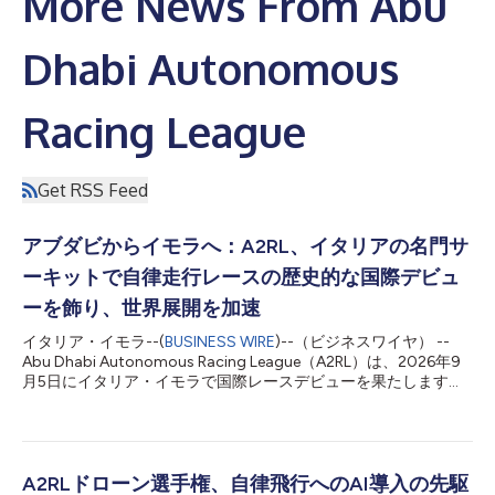
More News From Abu
Dhabi Autonomous
Racing League
Get RSS Feed
アブダビからイモラへ：A2RL、イタリアの名門サ
ーキットで自律走行レースの歴史的な国際デビュ
ーを飾り、世界展開を加速
イタリア・イモラ--(
BUSINESS WIRE
)--（ビジネスワイヤ） --
Abu Dhabi Autonomous Racing League（A2RL）は、2026年9
月5日にイタリア・イモラで国際レースデビューを果たします。
このレースでは、Dallara Super Formula SF23をベースにした最
大5台の完全自律走行レースカーが、世界有数の名門かつ高難度
のサーキットを走行します。 アブダビ先端技術研究評議会
（ATRC）のグランドチャレンジを担う組織であるASPIREが主催
するA2RLは、極限のレース条件下でAIを検証する大胆な公開テス
A2RLドローン選手権、自律飛行へのAI導入の先駆