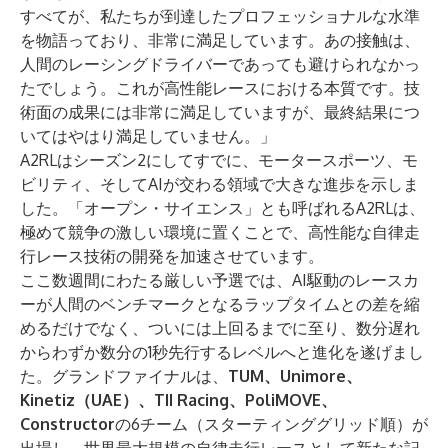
すべてが、私たちが到達したプロフェッショナルな水準
を物語っており、非常に満足しています。あの接触は、
人間のレーシングドライバーであっても避けられなかっ
たでしょう。これが高性能レースにおける本質です。技
術面の成果には非常に満足していますが、最終結果につ
いてはやはり満足していません。」
A2RLはシーズン2にしてすでに、モータースポーツ、モ
ビリティ、そしてAIが交わる領域で大きな進歩を示しま
した。「オープン・サイエンス」とも呼ばれるA2RLは、
極めて競争の激しい環境に置くことで、高性能な自律走
行レース技術の開発を加速させています。
ここ数週間にわたる厳しい予選では、AI駆動のレースカ
ーが人間のベンチマークとなるラップタイムとの差を縮
めるだけでなく、ついには上回るまでに至り、数分遅れ
からわずか数分の1秒先行するレベルへと進化を遂げまし
た。グランドファイナルは、
TUM、Unimore、
Kinetiz（UAE）、TII Racing、PoliMOVE、
Constructor
の6チーム（スターティンググリッド順）が