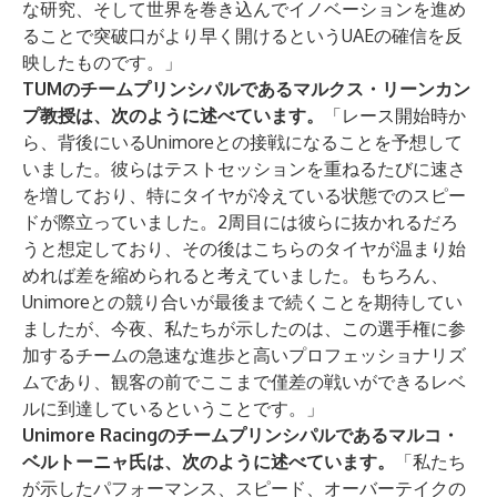
な研究、そして世界を巻き込んでイノベーションを進め
ることで突破口がより早く開けるというUAEの確信を反
映したものです。」
TUMのチームプリンシパルであるマルクス・リーンカン
プ教授は、次のように述べています。
「レース開始時か
ら、背後にいるUnimoreとの接戦になることを予想して
いました。彼らはテストセッションを重ねるたびに速さ
を増しており、特にタイヤが冷えている状態でのスピー
ドが際立っていました。2周目には彼らに抜かれるだろ
うと想定しており、その後はこちらのタイヤが温まり始
めれば差を縮められると考えていました。もちろん、
Unimoreとの競り合いが最後まで続くことを期待してい
ましたが、今夜、私たちが示したのは、この選手権に参
加するチームの急速な進歩と高いプロフェッショナリズ
ムであり、観客の前でここまで僅差の戦いができるレベ
ルに到達しているということです。」
Unimore Racingのチームプリンシパルであるマルコ・
ベルトーニャ氏は、次のように述べています。
「私たち
が示したパフォーマンス、スピード、オーバーテイクの