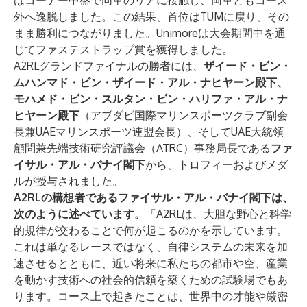
はコーナー中盤で同車のリアに接触し、両車ともコース
外へ逸脱しました。この結果、首位はTUMに戻り、その
まま勝利につながりました。Unimoreは大会期間中を通
じてファステストラップ賞を獲得しました。
A2RLグランドファイナルの勝者には、
ザイード・ビン・
ムハンマド・ビン・ザイード・アル・ナヒヤーン殿下、
モハメド・ビン・スルタン・ビン・ハリファ・アル・ナ
ヒヤーン殿下
（アブダビ国際マリンスポーツクラブ副会
長兼UAEマリンスポーツ連盟会長）、そしてUAE大統領
顧問兼先端技術研究評議会（ATRC）事務局長である
ファ
イサル・アル・バナイ閣下
から、トロフィーおよびメダ
ルが授与されました。
A2RLの構想者であるファイサル・アル・バナイ閣下は、
次のように述べています。
「A2RLは、大胆な野心と科学
的規律が交わることで何が起こるのかを示しています。
これは単なるレースではなく、自律システムの未来を加
速させるとともに、近い将来に私たちの都市や空、産業
を動かす技術への社会的信頼を築くための試験場でもあ
ります。コース上で起きたことは、世界中の才能や厳密