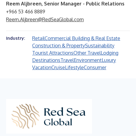
Reem Aljbreen, Senior Manager - Public Relations
+966 53 466 8889
Reem.Aljbreen@RedSeaGlobal.com
Retail
Commercial Building & Real Estate
Industry:
Construction & Property
Sustainability
Tourist Attractions
Other Travel
Lodging
Destinations
Travel
Environment
Luxury
Vacation
Cruise
Lifestyle
Consumer