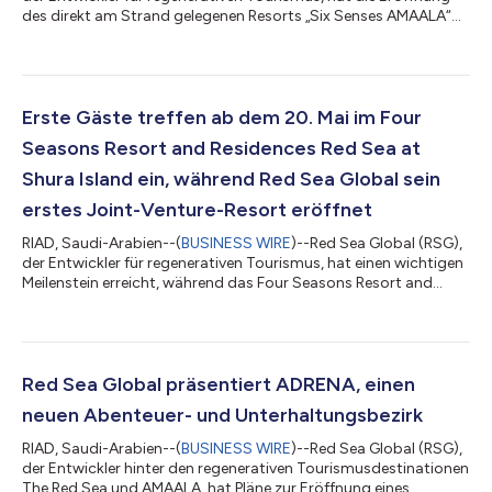
des direkt am Strand gelegenen Resorts „Six Senses AMAALA“
bekannt gegeben, das Mitte Juli seine ersten Gäste empfangen
wird. Die Eröffnung stellt einen spannenden nächsten Schritt in
der Entwicklung des Reiseziels AMAALA dar, das nun weiter
Gestalt annimmt und Gäste willkommen heißt, um
unvergleichliche Wellness-Erlebnisse vor der Kulisse hoch
Erste Gäste treffen ab dem 20. Mai im Four
aufragender Küstenklippen, ges...
Seasons Resort and Residences Red Sea at
Shura Island ein, während Red Sea Global sein
erstes Joint-Venture-Resort eröffnet
RIAD, Saudi-Arabien--(
BUSINESS WIRE
)--Red Sea Global (RSG),
der Entwickler für regenerativen Tourismus, hat einen wichtigen
Meilenstein erreicht, während das Four Seasons Resort and
Residences Red Sea at Shura Island ab dem 20. Mai seine ersten
Gäste begrüßt und markiert somit das erste Joint Venture im
Resort-Bereich innerhalb seines Portfolios, um in den Markt
einzutreten. In Partnerschaft mit der Kingdom Holding
Company (KHC) entwickelt, repräsentiert die Einführung nun
Red Sea Global präsentiert ADRENA, einen
einen gemeinsamen Mei...
neuen Abenteuer- und Unterhaltungsbezirk
RIAD, Saudi-Arabien--(
BUSINESS WIRE
)--Red Sea Global (RSG),
der Entwickler hinter den regenerativen Tourismusdestinationen
The Red Sea und AMAALA, hat Pläne zur Eröffnung eines