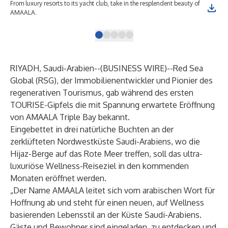
From luxury resorts to its yacht club, take in the resplendent beauty of
Sea
AMAALA.
Clu
RIYADH, Saudi-Arabien--(
BUSINESS WIRE
)--
Red Sea
Global (RSG), der Immobilienentwickler und Pionier des
regenerativen Tourismus, gab während des ersten
TOURISE-Gipfels die mit Spannung erwartete Eröffnung
von AMAALA Triple Bay bekannt.
Eingebettet in drei natürliche Buchten an der
zerklüfteten Nordwestküste Saudi-Arabiens, wo die
Hijaz-Berge auf das Rote Meer treffen, soll das ultra-
luxuriöse Wellness-Reiseziel in den kommenden
Monaten eröffnet werden.
„Der Name AMAALA leitet sich vom arabischen Wort für
Hoffnung ab und steht für einen neuen, auf Wellness
basierenden Lebensstil an der Küste Saudi-Arabiens.
Gäste und Bewohner sind eingeladen, zu entdecken und