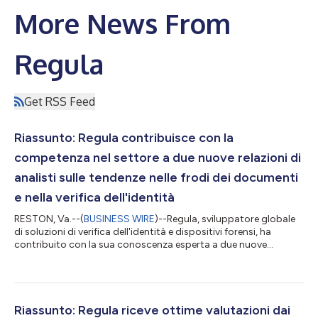
More News From
Regula
Get RSS Feed
Riassunto: Regula contribuisce con la
competenza nel settore a due nuove relazioni di
analisti sulle tendenze nelle frodi dei documenti
e nella verifica dell'identità
RESTON, Va.--(
BUSINESS WIRE
)--Regula, sviluppatore globale
di soluzioni di verifica dell'identità e dispositivi forensi, ha
contribuito con la sua conoscenza esperta a due nuove
relazioni di analisti curate da Forrester Research. Con più di 30
anni di esperienza nell'analisi di documenti forensi e decenni di
collaborazioni con le agenzie di frontiera di tutto il mondo,
Regula ha contribuito come esperto nel settore della scienza
forense dei documenti e della verifica dell'identità. Il contribut...
Riassunto: Regula riceve ottime valutazioni dai