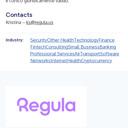
è l'unico giuridicamente valido.
Contacts
Kristina –
ks@regula.us
Security
Other Health
Technology
Finance
Industry:
Fintech
Consulting
Small Business
Banking
Professional Services
Air
Transport
Software
Networks
Internet
Health
Cryptocurrency