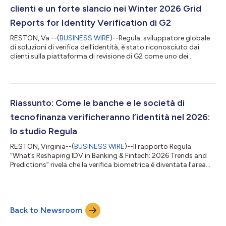
clienti e un forte slancio nei Winter 2026 Grid
Reports for Identity Verification di G2
RESTON, Va.--(
BUSINESS WIRE
)--Regula, sviluppatore globale
di soluzioni di verifica dell'identità, è stato riconosciuto dai
clienti sulla piattaforma di revisione di G2 come uno dei
fornitori più affidabili e in più rapida crescita nel mercato della
verifica dell'identità. Regula è stata nominata Leader in tre G2
Winter 2026 Grid® Reports for Identity Verification. Questa
stagione, Regula ha ottenuto una posizione Leader nell'Overall
Grid® for Identity Verification Software di G2, riflettendo l...
Riassunto: Come le banche e le società di
tecnofinanza verificheranno l’identità nel 2026:
lo studio Regula
RESTON, Virginia--(
BUSINESS WIRE
)--Il rapporto Regula
“What’s Reshaping IDV in Banking & Fintech: 2026 Trends and
Predictions” rivela che la verifica biometrica è diventata l’area
principale di attacco nell’ambito della procedura di verifica
digitale dell’identità condotta dalle imprese finanziarie. Nuovi
dati a livello globale mostrano che almeno tre istituti finanziari
su dieci sono vittima di frodi basate sull’impersonificazione, per
Back to Newsroom
cui è in corso una transizione verso una verifica più...