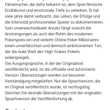
Filmemacher, der dafür bekannt ist, dem Spiel filmische
Erzählkunst und emotionale Tiefe zu verleihen. Er hat
viele Jahre damit verbracht, das Leben, die Erfolge und
die Intensität professioneller Spieler zu dokumentieren.
Sein unverwechselbarer Ansatz fängt sowohl die
Anstrengungen als auch den Ruhm des modernen
Pokerspiels ein und verleiht Online Poker Millionaires
einen unverfälschten und dennoch ambitionierten Ton,
der die reale Welt des High-Stakes-Pokers
widerspiegelt.
Die Ausgangssprache, in der der Originaltext
veröffentlicht wird, ist die offizielle und autorisierte
Version. Übersetzungen werden zur besseren
Verständigung mitgeliefert. Nur die Sprachversion, die
im Original veröffentlicht wurde, ist rechtsgültig.
Gleichen Sie deshalb Übersetzungen mit der originalen
Sprachversion der Veröffentlichung ab.