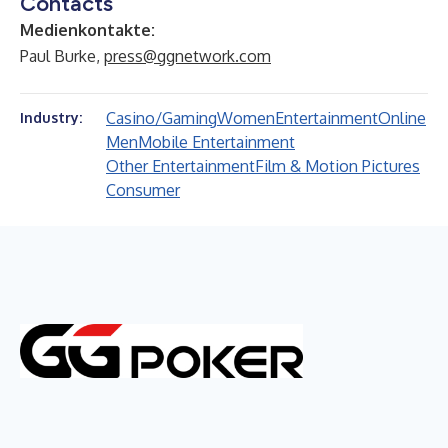
Contacts
Medienkontakte:
Paul Burke,
press@ggnetwork.com
Casino/Gaming
Women
Entertainment
Online
Industry:
Men
Mobile Entertainment
Other Entertainment
Film & Motion Pictures
Consumer