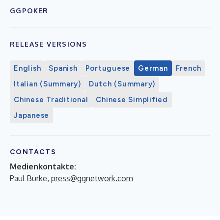
GGPOKER
RELEASE VERSIONS
English
Spanish
Portuguese
German
French
Italian (Summary)
Dutch (Summary)
Chinese Traditional
Chinese Simplified
Japanese
CONTACTS
Medienkontakte:
Paul Burke,
press@ggnetwork.com