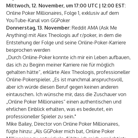
Mittwoch, 12. November, um 17:00 UTC | 12:00 EST
:
Online Poker Millionaires, Folge 1, exklusiv auf dem
YouTube-Kanal von GGPoker
Donnerstag, 13. November
: Reddit AMA (Ask Me
Anything) mit Alex Theologis auf
r/poker
, in dem die
Entstehung der Folge und seine Online-Poker-Karriere
besprochen werden
„Durch Online-Poker konnte ich mir ein Leben aufbauen,
das ich zu Beginn meiner Karriere nie für möglich
gehalten hätte“, erklärte Alex Theologis, professioneller
Online-Pokerspieler. „Es ist manchmal anspruchsvoll,
aber ich würde diesen Beruf gegen keinen anderen
eintauschen. Ich wünsche mir, dass die Zuschauer von
„Online Poker Millionaires“ einen authentischen und
ehrlichen Einblick erhalten, was es bedeutet, ein
professioneller Spieler zu sein."
Mike Bailey, Director von Online Poker Millionaires,
fügte hinzu: „Als GGPoker mich bat, Online Poker