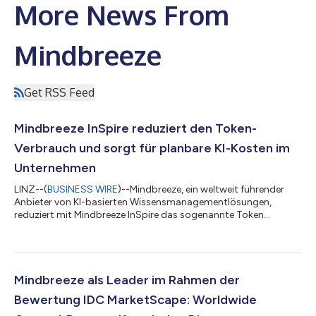
More News From
Mindbreeze
Get RSS Feed
Mindbreeze InSpire reduziert den Token-
Verbrauch und sorgt für planbare KI-Kosten im
Unternehmen
LINZ--(
BUSINESS WIRE
)--Mindbreeze, ein weltweit führender
Anbieter von KI-basierten Wissensmanagementlösungen,
reduziert mit Mindbreeze InSpire das sogenannte Token
Maxxing. Bei Token Maxxing handelt es sich um den
kostspieligen übermäßigen Verbrauch von Tokens bei der
Nutzung großer Sprachmodelle (Large Language Models,
LLMs), der zunehmend die KI-Budgets vieler Unternehmen
belastet. Mindbreeze InSpire identifiziert die relevanten
Mindbreeze als Leader im Rahmen der
Informationen aus den Unternehmensdaten und übergibt
Bewertung IDC MarketScape: Worldwide
ausschließ...