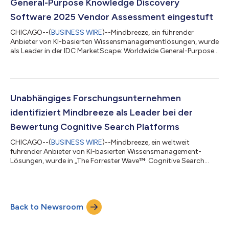
General-Purpose Knowledge Discovery
Software 2025 Vendor Assessment eingestuft
CHICAGO--(
BUSINESS WIRE
)--Mindbreeze, ein führender
Anbieter von KI-basierten Wissensmanagementlösungen, wurde
als Leader in der IDC MarketScape: Worldwide General-Purpose
Knowledge Discovery Software 2025 Vendor Assessment
(Dokument Nr. US53011225, November 2025) eingestuft. Der
IDC MarketScape bewertet 14 Anbieter von Knowledge
Discovery Software und unterteilt dazu die potenziellen
Schlüsselkriterien für den Erfolg in zwei Hauptkategorien:
Unabhängiges Forschungsunternehmen
„Capabilities“ und „Strategies“. Laden Sie hier ein...
identifiziert Mindbreeze als Leader bei der
Bewertung Cognitive Search Platforms
CHICAGO--(
BUSINESS WIRE
)--Mindbreeze, ein weltweit
führender Anbieter von KI-basierten Wissensmanagement-
Lösungen, wurde in „The Forrester Wave™: Cognitive Search
Platforms, Q4 2025“ als Leader positioniert. Forrester
bewertete 14 Anbieter von Cognitive Search Platforms
basierend auf ihrem aktuellen Angebot, ihrer Strategie und dem
Kundenfeedback. Die Anerkennung erhielt Mindbreeze für ihre
Back to Newsroom
zuverlässige und sichere Plattform, die positiven
Kundenerfahrungen und ihre Vision, Unternehmen in die L...