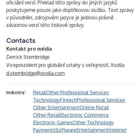
oficiální verzí. Překlad této zprávy do jiných jazyků
poskytujeme pouze jako doplňkovou službu. Text zprávy
v původním, zdrojovém jazyce je jedinou právně
závaznou verzí této tiskové zprávy.
Contacts
Kontakt pro média
Derrick Stembridge
Viceprezident pro globální vztahy s veřejností, Xsolla
d.stembridge@xsolla.com
Retail
Other Professional Services
Industry:
Technology
Fintech
Professional Services
Other Entertainment
Online Retail
Other Retail
Electronic Commerce
Electronic Games
Other Technology
Payments
Software
Entertainment
Internet