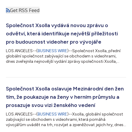
Get RSS Feed
Společnost Xsolla vydává novou zprávu o
odvětví, která identifikuje největší příležitosti
pro budoucnost videoher pro vývojáře
LOS ANGELES--(
BUSINESS WIRE
)--Společnost Xsolla, přední
globální společnost zabývající se obchodem s videohrami,
dnes zveřejnila nejnovější vydání zprávy společnosti Xsolla,
které bylo načasováno tak, aby se shodovalo s aktivacemi a
spoluprací v San Franciscu v tomto týdnu. Toto vydání
poskytuje poznatky ze spolupráce s tisíci studii, které mapují,
kde se objevují největší příležitosti v tomto odvětví. Herní
průmysl zůstává mimořádně dynamický a recept na úspěch se
Společnost Xsolla oslavuje Mezinárodní den žen
mění. Studia, která přizpůsob...
tím, že poukazuje na ženy v herním průmyslu a
prosazuje svou vizi ženského vedení
LOS ANGELES--(
BUSINESS WIRE
)--Xsolla, globální společnost
zabývající se obchodem s videohrami, která pomáhá
vývojářům uvádět na trh, rozvíjet a zpeněžovat jejich hry, dnes
znovu potvrdila svůj trvalý závazek podporovat ženy v