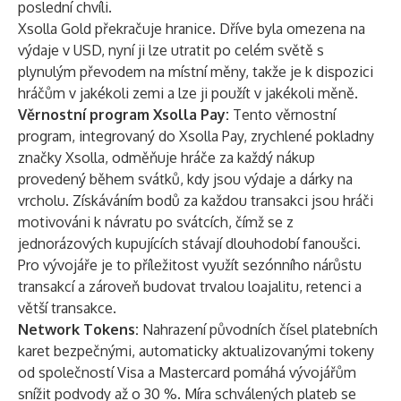
poslední chvíli.
Xsolla Gold překračuje hranice. Dříve byla omezena na
výdaje v USD, nyní ji lze utratit po celém světě s
plynulým převodem na místní měny, takže je k dispozici
hráčům v jakékoli zemi a lze ji použít v jakékoli měně.
Věrnostní program Xsolla Pay:
Tento věrnostní
program, integrovaný do Xsolla Pay, zrychlené pokladny
značky Xsolla, odměňuje hráče za každý nákup
provedený během svátků, kdy jsou výdaje a dárky na
vrcholu. Získáváním bodů za každou transakci jsou hráči
motivováni k návratu po svátcích, čímž se z
jednorázových kupujících stávají dlouhodobí fanoušci.
Pro vývojáře je to příležitost využít sezónního nárůstu
transakcí a zároveň budovat trvalou loajalitu, retenci a
větší transakce.
Network Tokens:
Nahrazení původních čísel platebních
karet bezpečnými, automaticky aktualizovanými tokeny
od společností Visa a Mastercard pomáhá vývojářům
snížit podvody až o 30 %. Míra schválených plateb se