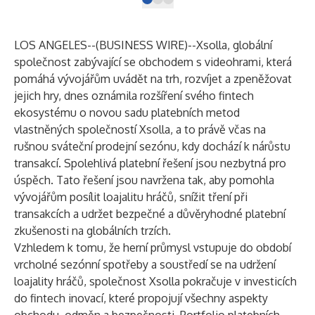
LOS ANGELES--(
BUSINESS WIRE
)--
Xsolla, globální
společnost zabývající se obchodem s videohrami, která
pomáhá vývojářům uvádět na trh, rozvíjet a zpeněžovat
jejich hry, dnes oznámila rozšíření svého fintech
ekosystému o novou sadu platebních metod
vlastněných společností Xsolla, a to právě včas na
rušnou sváteční prodejní sezónu, kdy dochází k nárůstu
transakcí. Spolehlivá platební řešení jsou nezbytná pro
úspěch. Tato řešení jsou navržena tak, aby pomohla
vývojářům posílit loajalitu hráčů, snížit tření při
transakcích a udržet bezpečné a důvěryhodné platební
zkušenosti na globálních trzích.
Vzhledem k tomu, že herní průmysl vstupuje do období
vrcholné sezónní spotřeby a soustředí se na udržení
loajality hráčů, společnost Xsolla pokračuje v investicích
do fintech inovací, které propojují všechny aspekty