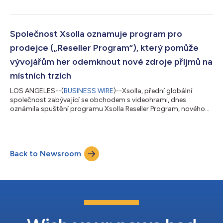
globálním herním ekosystému prostřednictvím kurátorovaných
komunitních iniciativ, průmyslových akcí a platforem pro
myšlenkové vedení na klíčových rostoucích trzích, včetně
Turecka, Dubaje a Kypru. Vzhledem k tomu, že herní průmysl
Společnost Xsolla oznamuje program pro
pokračuje v expanzi na rozvíjejících se a...
prodejce („Reseller Program“), který pomůže
vývojářům her odemknout nové zdroje příjmů na
místních trzích
LOS ANGELES--(
BUSINESS WIRE
)--Xsolla, přední globální
společnost zabývající se obchodem s videohrami, dnes
oznámila spuštění programu Xsolla Reseller Program, nového
produktu, který má pomoci vývojářům her rozšířit své působení
a získat dosud nevyužité příjmy na místních trzích bez nutnosti
vývoje. Program je spuštěn s vybranou skupinou prodejců a
distributorů v jihovýchodní Asii a Latinské Americe a v průběhu
Back to Newsroom
roku 2026 bude rozšířen do dalších regionů. V rámci svého
globálního růstu čelí vývoj...