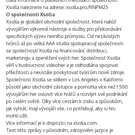
Další informace o platebních metodách společnosti
Xsolla naleznete na adrese:
xsolla.pro/RNPM25
O společnosti Xsolla
Xsolla je globální obchodní společnost, která nabízí
vývojářům výkonné nástroje a služby pro překonávání
specifických výzev herního průmyslu. Od nezávislých
tvůrců až po velká AAA studia spolupracují společnosti
se společností Xsolla na financování, distribuci,
marketingu a zpeněžení svých her. Společnost Xsolla
věří v budoucnost videoher a je odhodlána spojovat
příležitosti a neustále poskytovat tvůrcům nové zdroje.
Společnost Xsolla se sídlem v Los Angeles v Kalifornii
působí jako obchodní zástupce a pomohla více než 1 500
vývojářům her oslovit více hráčů a rozvíjet své podnikání
po celém světě. Díky více cestám k zisku a způsobům,
jak vyhrát, mají vývojáři vše, co potřebují, aby si hru
mohli užít.
Více informací je k dispozici na
xsolla.com
.
Text této zprávy v původním, zdrojovém jazyce je