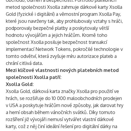
obchodu, odměn a bezpečnosti. Portfolio platebních
metod společnosti Xsolla zahrnuje dárkové karty Xsolla
Gold (fyzické i digitální) a věrnostní program Xsolla Pay,
které jsou navrženy tak, aby prohlubovaly vztahy s hráči,
podporovaly bezpečné platby a poskytovaly větší
hodnotu vývojářům a jejich hráčům. Kromě toho
společnost Xsolla posiluje bezpečnost transakcí
implementací Network Tokens, pokročilé technologie v
tomto odvětví, která zvyšuje míru autorizace plateb a
chrání citlivá data.
Mezi klíčové vlastnosti nových platebních metod
společnosti Xsolla patří:
Xsolla Gold:
Xsolla Gold, dárková karta značky Xsolla pro použití ve
hrách, se rozšiřuje do 10 000 maloobchodních prodejen
v USA a poskytuje hráčům nové způsoby, jak darovat hry
a herní obsah během vánočních svátků. Díky tomuto
rozšíření již vývojáři nemusí vytvářet vlastní dárkové
karty, což z něj činí ideální řešení pro digitální dárky na