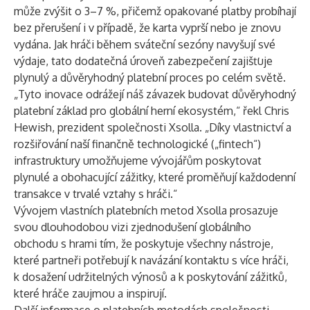
může zvýšit o 3–7 %, přičemž opakované platby probíhají
bez přerušení i v případě, že karta vyprší nebo je znovu
vydána. Jak hráči během sváteční sezóny navyšují své
výdaje, tato dodatečná úroveň zabezpečení zajišťuje
plynulý a důvěryhodný platební proces po celém světě.
„Tyto inovace odrážejí náš závazek budovat důvěryhodný
platební základ pro globální herní ekosystém,“ řekl Chris
Hewish, prezident společnosti Xsolla. „Díky vlastnictví a
rozšiřování naší finančně technologické („fintech“)
infrastruktury umožňujeme vývojářům poskytovat
plynulé a obohacující zážitky, které proměňují každodenní
transakce v trvalé vztahy s hráči.“
Vývojem vlastních platebních metod Xsolla prosazuje
svou dlouhodobou vizi zjednodušení globálního
obchodu s hrami tím, že poskytuje všechny nástroje,
které partneři potřebují k navázání kontaktu s více hráči,
k dosažení udržitelných výnosů a k poskytování zážitků,
které hráče zaujmou a inspirují.