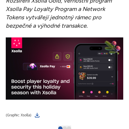
Rozšíření Xsolla Gold, věrnostní program
Xsolla Pay Loyalty Program a Network
Tokens vytvářejí jednotný rámec pro
bezpečné a výhodné transakce.
(Graphic: Xsolla)
(Ch