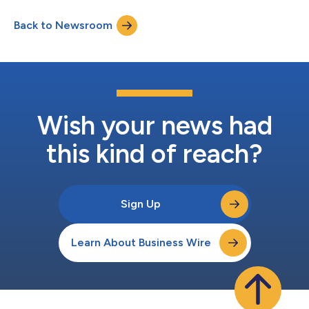
围。 Stercom Power Solutions在电动汽车和工业能源系统的储能
及充电系统领域拥有开创性技术。此次能力的扩充进一步巩固了
Back to Newsroom
ZAPI GROUP作为电力驱动和工业自动化解决方案行业领导者的地
位，并将加速创新，为市场提供更全面的解决方案。 ZAPI GROUP
创始人兼所有者Giannino Zanichelli先生表示：“收购Stercom
Power Solutions是我们增长战略中的重要里程碑，彰显了我们持
续致力于提升能力以更好地服务客户的承诺。此次收购将增强ZAPI
GROUP提供新一代充电解决方案的能力，以应对电力驱动应用对
先进技术需求的加速增长。该公司的创新产品组合和优秀团队的加
入，将有助于推动持续发展并巩固我们的市...
Wish your news had
this kind of reach?
Sign Up
Learn About Business Wire