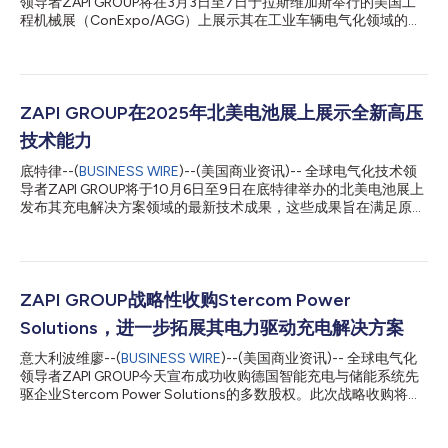
领导者ZAPI GROUP将在3月3日至7日于拉斯维加斯举行的美国工
程机械展（ConExpo/AGG）上展示其在工业车辆电气化领域的全
新解决方案。 随着电气化工程机械的应用向更大、更高要求的应
用领域发展，集团开发出新型更高功率的车载直流-直流转换器、
逆变器、电动机和电池充电器，以满足这些性能需求，同时在紧凑
的外形尺寸内集成了更多实用功能。重点解决方案包括： 动力应
用方面包括第三代高压逆变器（ACH3），配备可定制的控制软
ZAPI GROUP在2025年北美电池展上展示全新高压
件，可显著提升性能；以及集成了液冷式电力电子逆变器的永磁电
技术能力
机解决方案（IMI）。 在电池充电方面，集团将推出功率分别为7.2
千瓦和22千瓦的全新高压、大功率车载液冷充电器，适用于100、
底特律--(
BUSINESS WIRE
)--(美国商业资讯)-- 全球电气化技术领
400或800伏特锂离子电池组。7.2千瓦充电器采用模块化三合一
导者ZAPI GROUP将于10月6日至9日在底特律举办的北美电池展上
设计，集成了1千瓦直流-直流转换器和电动车充电站接口。22千瓦
发布其充电解决方案领域的最新技术成果，这些成果旨在满足原始
充电器采用模块化四合一设计，集成了2千瓦直流-直流转换器、电
设备制造商(OEM)及更广泛电气化市场不断变化的需求。 在展会
动车充电站接口、直流快速充电（DCFC）和可编程逻辑控制器
上，ZAPI GROUP将为OEM客户推出全新高压大功率充电技术——
（PLC）。 此外，为完善充电解决方案，集团将推出一款22千瓦
这些客户正为各类工业及移动出行电气化场景设计解决方案。首批
的...
两款产品为液冷式车载充电器，功率分别为7.2千瓦和22千瓦，适
配400伏和800伏电池组。用于系统适配性和互操作性测试的样
ZAPI GROUP战略性收购Stercom Power
品即将推出。 ZAPI GROUP旗下公司Delta-Q Technologies的首席
Solutions，进一步拓展其电力驱动充电解决方案
执行官Sarah MacKinnon表示：“我们自豪地宣布新的技术能力，
为各行各业的高要求场景设计独特的充电解决方案。这些解决方案
意大利波维廖--(
BUSINESS WIRE
)--(美国商业资讯)-- 全球电气化
搭载集成电力线通信模块、DC-DC转换器及先进数字控制等模块
领导者ZAPI GROUP今天宣布成功收购德国智能充电与储能系统先
化功能，旨在为性能与适应性设立新标准。我们很高兴能为OEM合
驱企业Stercom Power Solutions的多数股权。此次战略收购将进
作伙伴提供更大的灵活性和更多机会来设计符合其独特需求的系
一步完善ZAPI GROUP的充电解决方案产品组合及技术实力，并拓
统。” 这些全新充电解决方案，连同集团在自主导航、安全与资产
展其在高压车载充电系统及储能系统等关键增长领域的市场覆盖范
追踪、远程信息处理及防撞领...