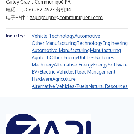
Carley Gray，Communiqué PR
电话： (206) 282-4923 分机114
电子邮件：
zapigrouppr@communiquepr.com
Vehicle Technology
Automotive
Industry:
Other Manufacturing
Technology
Engineering
Automotive Manufacturing
Manufacturing
Agritech
Other Energy
Utilities
Batteries
Machinery
Alternative Energy
Energy
Software
EV/Electric Vehicles
Fleet Management
Hardware
Agriculture
Alternative Vehicles/Fuels
Natural Resources