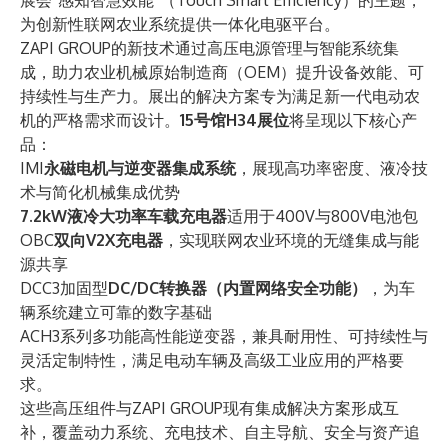
展会“感知智慧效能”（Touch Smart Efficiency）的主题，
为创新性联网农业系统提供一体化电驱平台。
ZAPI GROUP的新技术通过高压电源管理与智能系统集
成，助力农业机械原始制造商（OEM）提升设备效能、可
持续性与生产力。展出的解决方案专为满足新一代电动农
机的严格需求而设计。
15号馆H34展位
将呈现以下核心产
品：
IMI
永磁电机与逆变器集成系统
，展现高功率密度、液冷技
术与简化机械集成优势
7.2kW液冷大功率车载充电器
适用于400V与800V电池包
OBC
双向V2X充电器
，实现联网农业环境的无缝集成与能
源共享
DCC3加固型
DC/DC转换器（内置网络安全功能）
，为车
辆系统建立可靠的数字基础
ACH3系列多功能高性能逆变器，兼具耐用性、可持续性与
灵活定制特性，满足电动车辆及高级工业应用的严格要
求。
这些高压组件与ZAPI GROUP现有集成解决方案形成互
补，覆盖动力系统、充电技术、自主导航、安全与资产追