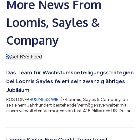
More News From
Loomis, Sayles &
Company
Get RSS Feed
Das Team für Wachstumsbeteiligungsstrategien
bei Loomis Sayles feiert sein zwanzigjähriges
Jubiläum
BOSTON--(
BUSINESS WIRE
)--Loomis, Sayles & Company, der
seit einem Jahrhundert bestehende Vermögensverwalter mit
einem verwalteten Vermögen von fast 418 Milliarden US-Dollar,
feiert stolz das 20-jähriges Jubiläum der Strategien „Loomis
Sayles Large Cap Growth“ und „Loomis Sayles All Cap Growth“
sowie einen differenzierten Ansatz für Wachstumsaktienanlagen
unter der Leitung von Aziz V. Hamzaogullari, CFA, dem Gründer,
Chief Investment Officer und Portfoliomanager des Loomis
Loomis Sayles Euro Credit Team feiert