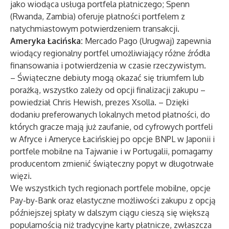
jako wiodąca usługa portfela płatniczego; Spenn
(Rwanda, Zambia) oferuje płatności portfelem z
natychmiastowym potwierdzeniem transakcji.
Ameryka Łacińska:
Mercado Pago (Urugwaj) zapewnia
wiodący regionalny portfel umożliwiający różne źródła
finansowania i potwierdzenia w czasie rzeczywistym.
– Świąteczne debiuty mogą okazać się triumfem lub
porażką, wszystko zależy od opcji finalizacji zakupu –
powiedział Chris Hewish, prezes Xsolla. – Dzięki
dodaniu preferowanych lokalnych metod płatności, do
których gracze mają już zaufanie, od cyfrowych portfeli
w Afryce i Ameryce Łacińskiej po opcje BNPL w Japonii i
portfele mobilne na Tajwanie i w Portugalii, pomagamy
producentom zmienić świąteczny popyt w długotrwałe
więzi.
We wszystkich tych regionach portfele mobilne, opcje
Pay-by-Bank oraz elastyczne możliwości zakupu z opcją
późniejszej spłaty w dalszym ciągu cieszą się większą
popularnością niż tradycyjne karty płatnicze, zwłaszcza