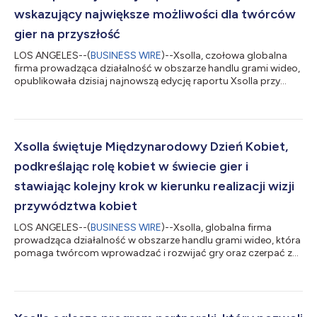
wskazujący największe możliwości dla twórców
gier na przyszłość
LOS ANGELES--(
BUSINESS WIRE
)--Xsolla, czołowa globalna
firma prowadząca działalność w obszarze handlu grami wideo,
opublikowała dzisiaj najnowszą edycję raportu Xsolla przy
okazji ogłoszonych w tym tygodniu aktywacji i partnerstw
realizowanych w San Francisco. Najnowsza edycja raportu
przedstawia informacje będące owocem współpracy z
tysiącami studiów gier w celu identyfikacji największych
możliwości pojawiających się w branży. Branża gier utrzymuję
Xsolla świętuje Międzynarodowy Dzień Kobiet,
wyjątkową dynamikę, choć zmienia się recepta...
podkreślając rolę kobiet w świecie gier i
stawiając kolejny krok w kierunku realizacji wizji
przywództwa kobiet
LOS ANGELES--(
BUSINESS WIRE
)--Xsolla, globalna firma
prowadząca działalność w obszarze handlu grami wideo, która
pomaga twórcom wprowadzać i rozwijać gry oraz czerpać z
nich dochody, potwierdziła dziś swoje niezachwiane
zaangażowanie na rzecz wspierania kobiet w globalnym
ekosystemie gier za pomocą starannie dobranych inicjatyw
społecznościowych, wydarzeń branżowych i platform
wspierających merytoryczne przywództwo na kluczowych