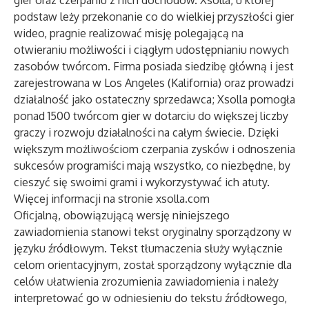
gier oraz czerpaniu z nich dochodów. Xsolla, u której
podstaw leży przekonanie co do wielkiej przyszłości gier
wideo, pragnie realizować misję polegającą na
otwieraniu możliwości i ciągłym udostępnianiu nowych
zasobów twórcom. Firma posiada siedzibę główną i jest
zarejestrowana w Los Angeles (Kalifornia) oraz prowadzi
działalność jako ostateczny sprzedawca; Xsolla pomogła
ponad 1500 twórcom gier w dotarciu do większej liczby
graczy i rozwoju działalności na całym świecie. Dzięki
większym możliwościom czerpania zysków i odnoszenia
sukcesów programiści mają wszystko, co niezbędne, by
cieszyć się swoimi grami i wykorzystywać ich atuty.
Więcej informacji na stronie
xsolla.com
Oficjalną, obowiązującą wersję niniejszego
zawiadomienia stanowi tekst oryginalny sporządzony w
języku źródłowym. Tekst tłumaczenia służy wyłącznie
celom orientacyjnym, został sporządzony wyłącznie dla
celów ułatwienia zrozumienia zawiadomienia i należy
interpretować go w odniesieniu do tekstu źródłowego,