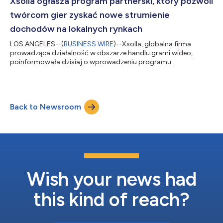
Xsolla ogłasza program partnerski, który pozwoli
rynkach pod względem dynamiki wzrostu, w tym w Turcji,
twórcom gier zyskać nowe strumienie
Dubaju i na...
dochodów na lokalnych rynkach
LOS ANGELES--(
BUSINESS WIRE
)--Xsolla, globalna firma
prowadząca działalność w obszarze handlu grami wideo,
poinformowała dzisiaj o wprowadzeniu programu
partnerskiego o nazwie „Xsolla Reseller Program” – produktu
zaprojektowanego z myślą o wsparciu twórców gier w
zwiększeniu skali i zdobyciu niewykorzystanych dotąd
możliwości czerpania dochodów na lokalnych rynkach bez
Back to Newsroom
konieczności jakiegokolwiek dodatkowego programowania.
Program rusza z udziałem starannie dobranej grupy
sprzedawców i dystrybu...
Wish your news had
this kind of reach?