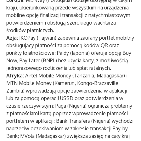
Europa:
MB Way (Portugalia) dodaje dostępną w całym
kraju, ukierunkowaną przede wszystkim na urządzenia
mobilne opcję finalizacji transakcji z natychmiastowym
potwierdzeniem i obsługą szerokiego wachlarza
środków płatniczych.
Azja:
JKOPay (Tajwan) zapewnia zaufany portfel mobilny
obsługujący płatności za pomocą kodów QR oraz
punkty lojalnościowe; Paidy (Japonia) oferuje opcję Buy
Now, Pay Later (BNPL) bez użycia karty, z możliwością
jednorazowego rozliczenia lub spłat ratalnych.
Afryka:
Airtel Mobile Money (Tanzania, Madagaskar) i
MTN Mobile Money (Kamerun, Kongo-Brazzaville,
Zambia) wprowadzają opcje zatwierdzenia w aplikacji
lub za pomocą operacji USSD oraz potwierdzenia w
czasie rzeczywistym; Paga (Nigeria) ogranicza problemy
z płatnościami kartą poprzez wprowadzenie płatności
portfelem w aplikacji; Bank Transfers (Nigeria) wychodzi
naprzeciw oczekiwaniom w zakresie transakcji Pay-by-
Bank; MVola (Madagaskar) zwiększa zasięg na cały kraj