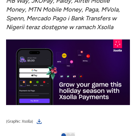
MB Way, JKOPay, Paidy, Airtel Mobile
Money, MTN Mobile Money, Paga, MVola,
Spenn, Mercado Pago i Bank Transfers w
Nigerii teraz dostępne w ramach Xsolla
(Graphic: Xsolla)
(Ch