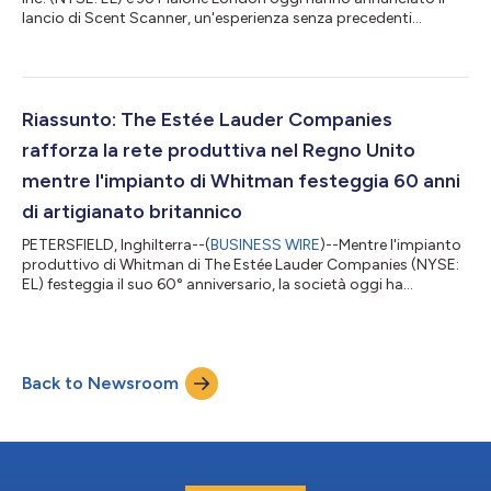
lancio di Scent Scanner, un'esperienza senza precedenti
disponibile solo su Pinterest e introdotta negli Stati Uniti e in
Francia. L'esperienza traduce le preferenze visive espresse dalle
persone sulle loro Pinterest board in consigli di fragranze
personalizzate di Jo Malone London. Sulla base del successo di
AI Scent Advisor di Jo Malone London, introdotto nel 2025,
Riassunto: The Estée Lauder Companies
Scent Scanner o...
rafforza la rete produttiva nel Regno Unito
mentre l'impianto di Whitman festeggia 60 anni
di artigianato britannico
PETERSFIELD, Inghilterra--(
BUSINESS WIRE
)--Mentre l'impianto
produttivo di Whitman di The Estée Lauder Companies (NYSE:
EL) festeggia il suo 60° anniversario, la società oggi ha
annunciato un investimento strategico che potenzierà la sua
rete produttiva nel Regno Unito, consolidando ulteriormente il
suo impegno di lunga data nei confronti dell'artigianato
britannico, nell'innovazione e nella crescita nel settore dei
Back to Newsroom
profumi di prestigio. Fondata nel 1966, Whitman è una parte
strategica della re...