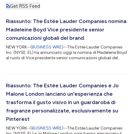
Get RSS Feed
Riassunto: The Estée Lauder Companies nomina
Madeleine Boyd Vice presidente senior
comunicazioni globali del brand
NEW YORK--(
BUSINESS WIRE
)--The Estée Lauder Companies
Inc. (NYSE: EL) ha annunciato oggi la nomina di Madeleine Boyd
al ruolo di Vice presidente senior comunicazioni globali del
brand con decorrenza dal 20 luglio 2026. Nell’ambito del
continuo impegno dell’azienda per rafforzare la connessione
tra i propri brand e i consumatori, Boyd creerà e guiderà un
team integrato responsabile delle comunicazioni globali del
brand, assicurandosi che il diversificato portafoglio aziendale
Riassunto: The Estée Lauder Companies e Jo
sia ancorato a una...
Malone London lanciano un'esperienza che
trasforma il gusto visivo in un guardaroba di
fragranze personalizzate, esclusivamente su
Pinterest
NEW YORK--(
BUSINESS WIRE
)--The Estée Lauder Companies
Inc. (NYSE: EL) e Jo Malone London oggi hanno annunciato il