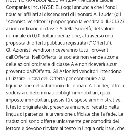
NEW YORK--(
BUSINESS WIRE
)--
The Estée Lauder
Companies Inc.
(NYSE: EL) oggi annuncia che i fondi
fiduciari affiliati ai discendenti di Leonard A. Lauder (gli
“Azionisti venditori”) propongono la vendita di 11.301.323
azioni ordinarie di classe A della Società, del valore
nominale di 0,01 dollaro per azione, attraverso una
proposta di offerta pubblica registrata (l'“Offerta”).
Gli Azionisti venditori riceveranno tutti i proventi
dall'Offerta. Nell'Offerta, la società non vende alcuna
delle azioni ordinarie di classe A e non riceverà alcun
provento dall'Offerta. Gli Azionisti venditori intendono
utilizzare i ricavi dell'Offerta per contribuire alla
liquidazione del patrimonio di Leonard A. Lauder, oltre a
soddisfare determinati obblighi immobiliari, quali
imposte immobiliari, passività e spese amministrative.
Il testo originale del presente annuncio, redatto nella
lingua di partenza, è la versione ufficiale che fa fede. Le
traduzioni sono offerte unicamente per comodità del
lettore e devono rinviare al testo in lingua originale, che