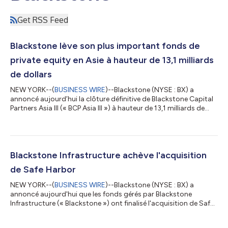
Get RSS Feed
Blackstone lève son plus important fonds de
private equity en Asie à hauteur de 13,1 milliards
de dollars
NEW YORK--(
BUSINESS WIRE
)--Blackstone (NYSE : BX) a
annoncé aujourd’hui la clôture définitive de Blackstone Capital
Partners Asia III (« BCP Asia III ») à hauteur de 13,1 milliards de
dollars, dépassant ainsi son objectif de 10 milliards de dollars
et réalisant la plus importante levée de fonds du cabinet en
private equity dans la région. Le fonds sursouscrit a atteint son
plafond maximal et s’appuie sur les excellentes performances
des deux premières années de cette stratégie. Cette clôture re...
Blackstone Infrastructure achève l'acquisition
de Safe Harbor
NEW YORK--(
BUSINESS WIRE
)--Blackstone (NYSE : BX) a
annoncé aujourd'hui que les fonds gérés par Blackstone
Infrastructure (« Blackstone ») ont finalisé l'acquisition de Safe
Harbor Marinas (« Safe Harbor »), la plus grande marina et
entreprise de services aux superyachts des États-Unis, auprès