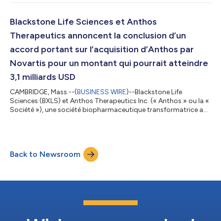
de Sun Communities, Inc. (NYSE : SUI) pour un montant de 5,65
milliards de dollars. Heidi Boyd, Senior Managing Director dans
le secteur des infrastructures de Blackstone, a déclaré : « Nous
Blackstone Life Sciences et Anthos
sommes heureu...
Therapeutics annoncent la conclusion d’un
accord portant sur l’acquisition d’Anthos par
Novartis pour un montant qui pourrait atteindre
3,1 milliards USD
CAMBRIDGE, Mass.--(
BUSINESS WIRE
)--Blackstone Life
Sciences (BXLS) et Anthos Therapeutics Inc. (« Anthos » ou la «
Société »), une société biopharmaceutique transformatrice au
stade clinique spécialisée dans le développement de thérapies
innovantes pour le traitement des maladies
cardiométaboliques, ont annoncé aujourd’hui que BXLS a
conclu avec Novartis un accord portant sur l’acquisition
Back to Newsroom
d’Anthos pour un montant pouvant atteindre 3,1 milliards USD.
Fondée par Blackstone Life Sciences et Novar...