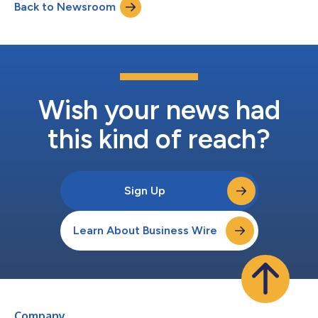
Back to Newsroom
originale, che è l'unico giuridicamente valido....
Wish your news had
this kind of reach?
Sign Up
Learn About Business Wire
Company