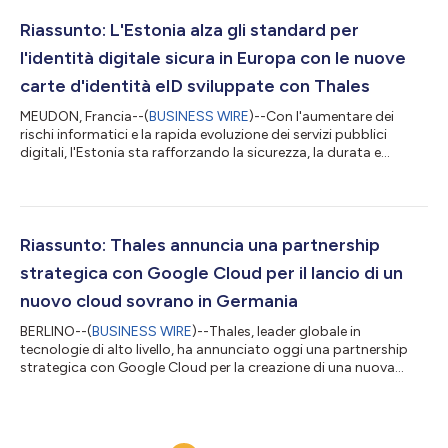
sostituzione dell'attuale sistema LORADS III con la soluzione
TopSky – ATC One di Thales. Il progetto comprende anche il
Riassunto: L'Estonia alza gli standard per
trasferimento di competenze che p...
l'identità digitale sicura in Europa con le nuove
carte d'identità eID sviluppate con Thales
MEUDON, Francia--(
BUSINESS WIRE
)--Con l'aumentare dei
rischi informatici e la rapida evoluzione dei servizi pubblici
digitali, l'Estonia sta rafforzando la sicurezza, la durata e
l'adattabilità dei documenti che sono alla base della sua
società digitale: carte d'identità, tessere di permesso di
residenza, carte d'identità digitali e-Residency, carte d'identità
diplomatiche, certificati di AIP (Applicant for International
Protection, Richiedente di protezione internazionale). Il testo
Riassunto: Thales annuncia una partnership
originale...
strategica con Google Cloud per il lancio di un
nuovo cloud sovrano in Germania
BERLINO--(
BUSINESS WIRE
)--Thales, leader globale in
tecnologie di alto livello, ha annunciato oggi una partnership
strategica con Google Cloud per la creazione di una nuova
soluzione cloud sovrana in Germania. Il testo originale del
presente annuncio, redatto nella lingua di partenza, è la versione
ufficiale che fa fede. Le traduzioni sono offerte unicamente per
comodità del lettore e devono rinviare al testo in lingua