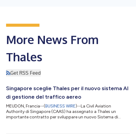
More News From
Thales
Get RSS Feed
Singapore sceglie Thales per il nuovo sistema AI
di gestione del traffico aereo
MEUDON, Francia--(
BUSINESS WIRE
)--La Civil Aviation
Authority di Singapore (CAAS) ha assegnato a Thales un
importante contratto per sviluppare un nuovo Sistema di
Gestione del Traffico Aereo NexGen e i radar di controllo,
segnando un passo decisivo verso un ecosistema dell’aviazione
più sicuro, efficiente e sostenibile. Il Progetto prevede la