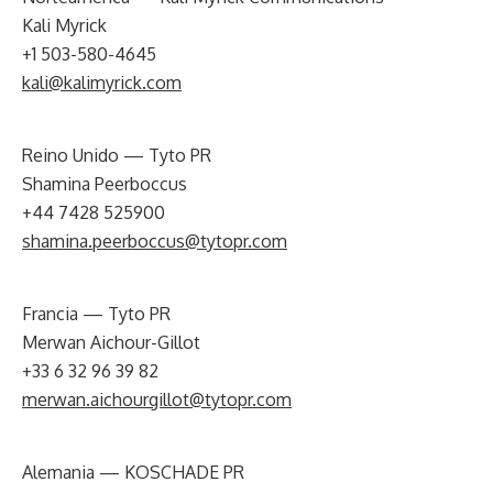
Kali Myrick
+1 503-580-4645
kali@kalimyrick.com
Reino Unido — Tyto PR
Shamina Peerboccus
+44 7428 525900
shamina.peerboccus@tytopr.com
Francia — Tyto PR
Merwan Aichour-Gillot
+33 6 32 96 39 82
merwan.aichourgillot@tytopr.com
Alemania — KOSCHADE PR