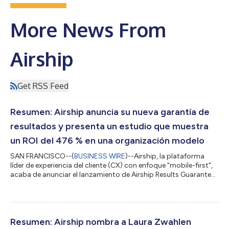
More News From
Airship
Get RSS Feed
Resumen: Airship anuncia su nueva garantía de
resultados y presenta un estudio que muestra
un ROI del 476 % en una organización modelo
SAN FRANCISCO--(
BUSINESS WIRE
)--Airship, la plataforma
líder de experiencia del cliente (CX) con enfoque "mobile-first",
acaba de anunciar el lanzamiento de Airship Results Guarantee,
un compromiso de la compañía para alcanzar los resultados
de negocio previamente acordados con sus nuevos clientes. Al
mismo tiempo, dio a conocer los resultados de un estudio
independiente realizado con la metodología Total Economic
Impact™ (TEI), encargado a Forrester Consulting en julio de
Resumen: Airship nombra a Laura Zwahlen