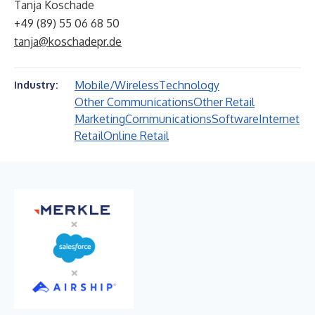
Tanja Koschade
+49 (89) 55 06 68 50
tanja@koschadepr.de
Mobile/Wireless
Technology
Industry:
Other Communications
Other Retail
Marketing
Communications
Software
Internet
Retail
Online Retail