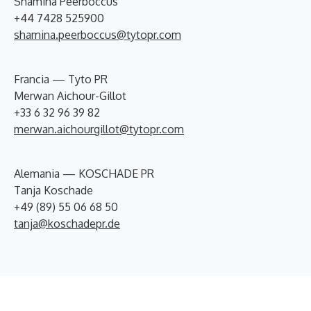
Shamina Peerboccus
+44 7428 525900
shamina.peerboccus@tytopr.com
Francia — Tyto PR
Merwan Aichour-Gillot
+33 6 32 96 39 82
merwan.aichourgillot@tytopr.com
Alemania — KOSCHADE PR
Tanja Koschade
+49 (89) 55 06 68 50
tanja@koschadepr.de