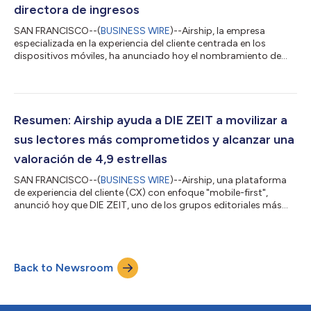
2026. El estudio conc...
directora de ingresos
SAN FRANCISCO--(
BUSINESS WIRE
)--Airship, la empresa
especializada en la experiencia del cliente centrada en los
dispositivos móviles, ha anunciado hoy el nombramiento de
Laura Zwahlen como directora de ingresos (CRO). Zwahlen
supervisará todas las actividades que generan ingresos a nivel
internacional y se encargará de mejorar la coordinación, la
ejecución y la estrategia entre los equipos de ventas, gestión de
cuentas y éxito del cliente de Airship, con el fin de mejorar la
Resumen: Airship ayuda a DIE ZEIT a movilizar a
posición de lideraz...
sus lectores más comprometidos y alcanzar una
valoración de 4,9 estrellas
SAN FRANCISCO--(
BUSINESS WIRE
)--Airship, una plataforma
de experiencia del cliente (CX) con enfoque "mobile-first",
anunció hoy que DIE ZEIT, uno de los grupos editoriales más
importantes y prestigiosos de Alemania, ha logrado mejorar
significativamente el posicionamiento de su aplicación móvil,
elevando su valoración en la tienda de aplicaciones Google Play
desde 2,7 estrellas a principios de 2026 hasta alcanzar 4,9
Back to Newsroom
estrellas, muy cerca de la mejor puntuación posible. En un
momento en que much...