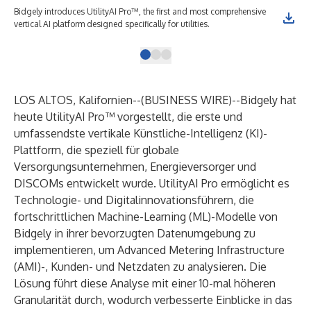
Bidgely introduces UtilityAI Pro™, the first and most comprehensive
Bid
vertical AI platform designed specifically for utilities.
vert
LOS ALTOS, Kalifornien--(
BUSINESS WIRE
)--
Bidgely
hat
heute
UtilityAI Pro™
vorgestellt, die erste und
umfassendste vertikale Künstliche-Intelligenz (KI)-
Plattform, die speziell für globale
Versorgungsunternehmen, Energieversorger und
DISCOMs entwickelt wurde. UtilityAI Pro ermöglicht es
Technologie- und Digitalinnovationsführern, die
fortschrittlichen Machine-Learning (ML)-Modelle von
Bidgely in ihrer bevorzugten Datenumgebung zu
implementieren, um Advanced Metering Infrastructure
(AMI)-, Kunden- und Netzdaten zu analysieren. Die
Lösung führt diese Analyse mit einer 10-mal höheren
Granularität durch, wodurch verbesserte Einblicke in das