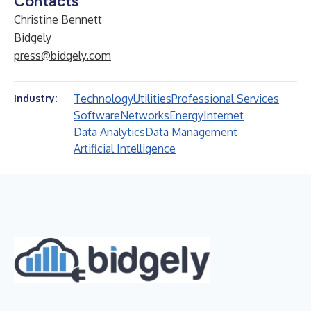
Contacts
Christine Bennett
Bidgely
press@bidgely.com
Technology
Utilities
Professional Services
Industry:
Software
Networks
Energy
Internet
Data Analytics
Data Management
Artificial Intelligence