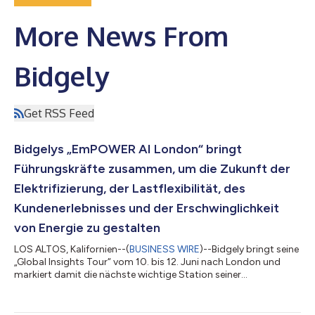
More News From
Bidgely
Get RSS Feed
Bidgelys „EmPOWER AI London“ bringt
Führungskräfte zusammen, um die Zukunft der
Elektrifizierung, der Lastflexibilität, des
Kundenerlebnisses und der Erschwinglichkeit
von Energie zu gestalten
LOS ALTOS, Kalifornien--(
BUSINESS WIRE
)--Bidgely bringt seine
„Global Insights Tour“ vom 10. bis 12. Juni nach London und
markiert damit die nächste wichtige Station seiner
renommierten Konferenzreihe EmPOWER AI. Als Teil einer
internationalen Tournee, die Toronto und New York umfasst,
dient das Londoner Forum als aktiver, kooperativer