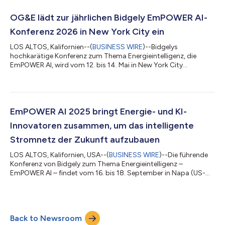
Knotenpunkt für Energieversorger, die bereit sind, die
zunehmende Elektrifizierung, die entscheidende Lastflexibilität,
OG&E lädt zur jährlichen Bidgely EmPOWER AI-
das Kundenerlebnis der nächsten Generatio...
Konferenz 2026 in New York City ein
LOS ALTOS, Kalifornien--(
BUSINESS WIRE
)--Bidgelys
hochkarätige Konferenz zum Thema Energieintelligenz, die
EmPOWER AI, wird vom 12. bis 14. Mai in New York City
stattfinden und führende Vertreter von Energieversorgern,
Energieforscher sowie Technologieexperten zusammenbringen,
um über künstliche Intelligenz (KI) im Energiesektor zu
diskutieren. Die von OG&E ausgerichtete EmPOWER AI 2026
wird in Vorträgen von Alabama Power, Eversource, NV Energy,
EmPOWER AI 2025 bringt Energie- und KI-
PSEG Long Island, Xcel Energy und weiteren Ex...
Innovatoren zusammen, um das intelligente
Stromnetz der Zukunft aufzubauen
LOS ALTOS, Kalifornien, USA--(
BUSINESS WIRE
)--Die führende
Konferenz von Bidgely zum Thema Energieintelligenz –
EmPOWER AI – findet vom 16. bis 18. September in Napa (US-
Bundesstaat Kalifornien) statt. An dieser jährlichen
Veranstaltung nehmen Vertreterinnen und Vertreter von über
40 globalen Unternehmen teil, um einen kritischen Dialog
zwischen Führungspersönlichkeiten aus dem
Back to Newsroom
Versorgungssektor, Datenexperten und KI- Verantwortlichen