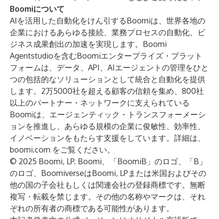
Boomiについて
AIを活用した自動化をけん引するBoomiは、世界各地の
企業におけるあらゆる接続、業務プロセスの自動化、ビ
ジネス成果創出の加速を実現します。Boomi
Agentstudioを含むBoomiエンタープライズ・プラット
フォームは、データ、API、AIエージェントの管理をひと
つの包括的なソリューションとして統合と自動化を提供
します。2万5000社を超える顧客の信頼を集め、800社
以上のパートナー・ネットワークに支えられている
Boomiは、エージェンティック・トランスフォーメーシ
ョンを推進し、あらゆる規模の企業に俊敏性、効率性、
イノベーションをもたらす支援をしています。詳細は、
boomi.com
をご覧ください。
© 2025 Boomi, LP. Boomi、「BoomiB」のロゴ、「B」
のロゴ、BoomiverseはBoomi, LPまたは米国およびその
他の国の子会社もしくは関連会社の登録商標です。無断
複写・転載を禁じます。その他の名称やマークは、それ
ぞれの所有者の商標である可能性があります。