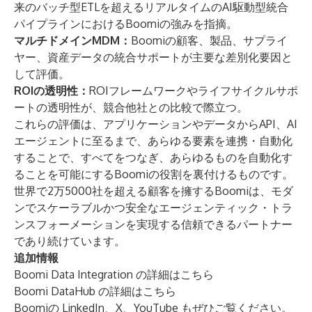
来のバッチ型ETLを超えるリアルタイムのAI駆動型統合
パイプラインにおけるBoomiの強みを指摘。
マルチドメインMDM：
Boomiの顧客、製品、サプライ
ヤー、資産データの統合サポートが主要な差別化要因と
して評価。
ROIの透明性：
ROIフレームワークやライフサイクルサポ
ートの透明性が、競合他社との比較で際立つ。
これらの評価は、アプリケーションやデータからAPI、AI
エージェントに至るまで、あらゆる要素を連携・自動化
することで、すべてをつなぎ、あらゆるものを自動化す
ることを可能にするBoomiの役割を裏付けるものです。
世界で2万5000社を超える顧客を擁するBoomiは、モダ
ンでスケーラブルかつ安全なエージェンティック・トラ
ンスフォーメーションを実現する信頼できるパートナー
であり続けています。
追加情報
Boomi Data Integration
の詳細はこちら
Boomi DataHub
の詳細はこちら
Boomiの
LinkedIn
、
X
、
YouTube
もぜひご覧ください。