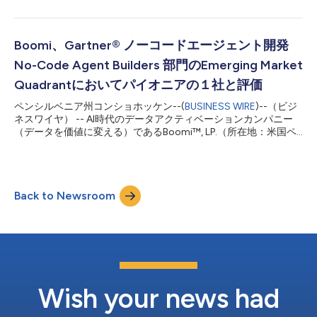
り、Snowflake AIデータクラウド・サービスパートナー最高位
「ELITE」でもあるBoomi™, LP.（所在地：米国ペンシルバニア
州、CEO：Steve Lucas、以下、Boomi）およびBoomi株式会社
（所在地：東京都渋谷区、代表取締役社長 CEO 河野 英太郎）
Boomi、Gartner® ノーコードエージェント開発
は、本日、AgentstudioがSnowflake Cortex Agentsに対応した
No-Code Agent Builders 部門のEmerging Market
ことを発表しました。 この新たな連携により、Snowflakeを使う
企業は、Boomi Agentstudioにより、自社のAIエージェントによ
Quadrantにおいてパイオニアの１社と評価
る業務基盤（エージェント型ワークフォース）で稼働するすべて
ペンシルベニア州コンショホッケン--(
BUSINESS WIRE
)--（ビジ
のCortex Agentを、監視・管理・統制できるようになります。 ◼️
ネスワイヤ） -- AI時代のデータアクティベーションカンパニー
Boomi 会長兼CEO Steve Lucasのコメント お客さまはAIエー...
（データを価値に変える）であるBoomi™, LP.（所在地：米国ペ
ンシルバニア州、CEO：Steve Lucas、以下、Boomi）および
Boomi株式会社（所在地：東京都渋谷区、代表取締役社長 CEO
河野 英太郎）は、ノーコードAIエージェント開発ツール（No-
Code Agent Builders）の新興市場を評価したガートナー社のレ
Back to Newsroom
ポート「Gartner® Emerging Market Quadrant for No-Code
Agent Builders」において、パイオニア・クアドラントに位置づ
けられたことを発表しました。Gartnerは、No-Code Agent
Builders（NCAB）市場を、コーディングを行わずにAIを活用した
エージェントを構築・公開・管理するための統合された設計・実
行環境を提供するSaaS型製品と定義しています。 Boomiは今回
の評価を、同社がシステム連携・自動化の有力企業から本格的な
エージェント基...
Wish your news had