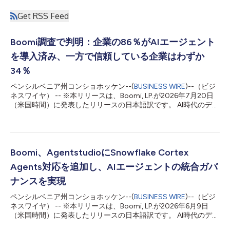
Get RSS Feed
Boomi調査で判明：企業の86％がAIエージェント
を導入済み、一方で信頼している企業はわずか
34％
ペンシルベニア州コンショホッケン--(
BUSINESS WIRE
)--（ビジ
ネスワイヤ） -- ※本リリースは、Boomi, LP.が2026年7月20日
（米国時間）に発表したリリースの日本語訳です。 AI時代のデー
タアクティベーションカンパニー（データを価値に変える）であ
るBoomi™, LP.（所在地：米国ペンシルバニア州、CEO：Steve
Lucas、以下、Boomi）およびBoomi株式会社（所在地：東京都
渋谷区、代表取締役社長 CEO 河野 英太郎）は本日、Boomiが
Forrester Consultingに委託して実施した新たな調査結果を発表
Boomi、AgentstudioにSnowflake Cortex
しました。同調査では、企業によるAIエージェントの導入が急速
Agents対応を追加し、AIエージェントの統合ガバ
に進む一方で、AIエージェントへの信頼が導入・活用への意欲に
追いついていない実態が明らかになりました。 北米・欧州・ア
ナンスを実現
ジア太平洋地域（APAC）のIT・技術分野におけるディレクター
ペンシルベニア州コンショホッケン--(
BUSINESS WIRE
)--（ビジ
職以上の意思決定者409名を対象としたForresterの調査では、
ネスワイヤ） -- ※本リリースは、Boomi, LP.が2026年6月9日
86％の企業がAIエージェントの実証（PoC）段階を脱して本番導
（米国時間）に発表したリリースの日本語訳です。 AI時代のデー
入へと踏み出している一方、AIエージェントの判断や行動を信頼
タアクティベーションカンパニー（データを価値に変える）であ
し...