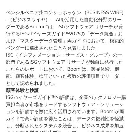
ペンシルベニア州コンショホッケン--(
BUSINESS WIRE
)-
-
（ビジネスワイヤ） -- AIを活用した自動化分野のリー
ダーである
Boomi™
は、ISGソフトウェア リサーチが発
行するISGバイヤーズガイド™2025の「データ統合」お
よび「マスターデータ管理」両ガイドにおいて、模範的
ベンダーに選出されたことを発表しました。
ISG（インフォメーション・サービス・グループ）の一
部門であるISGソフトウェア リサーチが独自に発行した
これらのレポートにおいて、Boomiは、製品体験、機
能、顧客体験、検証といった複数の評価項目でリーダー
として認められました。
顧客体験と検証
ISGバイヤーズガイド™の評価は、企業のテクノロジー購
買担当者が市場をリードするソフトウェア・ソリューシ
ョンを評価する際に広く活用されています。Boomiが両
ガイドで高い評価を得たことは、データの複雑性を軽減
し、分断されたシステムを統合し、ビジネス成果を加速