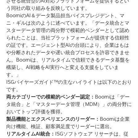
させる統合型のAI対応プラットフォームを提供するとい
う同社の取り組みを反映しています。
BoomiのAI＆データ製品担当バイスプレジデント、マ
ニ・ギルは次のように述べています。「データ統合とマ
スターデータ管理の両分野で模範的ベンダーとして認め
られたことは、当社プラットフォームが提供する信頼性
の証です。エージェント型AIの台頭により、企業はもは
や分断されたデータや遅い統合プロセスを許容できませ
ん。Boomiは、リアルタイムで信頼できるデータ基盤を
構築し、AI戦略をAI実行へと変える支援をしていま
す。」
ISGバイヤーズガイド™の主なハイライトは以下のとおり
です。
両カテゴリーでの模範的ベンダー認定：
Boomiは「デー
タ統合」と「マスターデータ管理（MDM）」の両分野に
おいてトップ評価を獲得。
製品機能とエクスペリエンスのリーダー：
Boomiは企業
向け機能、検証、顧客満足度でリーダーに選出。
リアルタイムAI統合：
ISGソフトウェア リサーチは、従