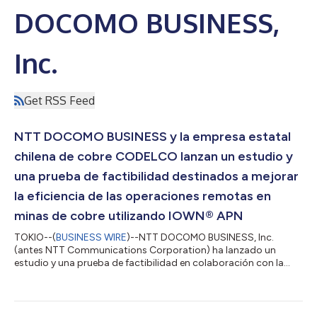
DOCOMO BUSINESS,
Inc.
Get RSS Feed
NTT DOCOMO BUSINESS y la empresa estatal
chilena de cobre CODELCO lanzan un estudio y
una prueba de factibilidad destinados a mejorar
la eficiencia de las operaciones remotas en
minas de cobre utilizando IOWN® APN
TOKIO--(
BUSINESS WIRE
)--NTT DOCOMO BUSINESS, Inc.
(antes NTT Communications Corporation) ha lanzado un
estudio y una prueba de factibilidad en colaboración con la
Corporación Nacional del Cobre de Chile (CODELCO) para
impulsar las operaciones remotas en las minas de cobre de
CODELCO mediante una red IOWN® All-Photonics Network
(APN).1 Esta iniciativa forma parte de un proyecto de