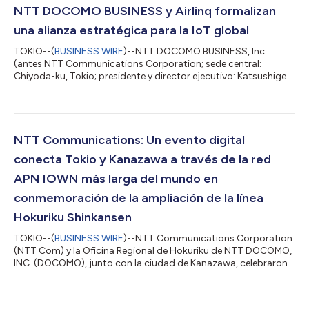
investigación encargado por el Ministerio de Asuntos Internos y
NTT DOCOMO BUSINESS y Airlinq formalizan
Comunicaciones de Japón.2 Para hacer frente a los de...
una alianza estratégica para la IoT global
TOKIO--(
BUSINESS WIRE
)--NTT DOCOMO BUSINESS, Inc.
(antes NTT Communications Corporation; sede central:
Chiyoda-ku, Tokio; presidente y director ejecutivo: Katsushige
Kojima; “NTT DOCOMO BUSINESS”) y Airlinq Inc. (sede central:
California, EE. UU.; director ejecutivo: Sunil Kaul; “Airlinq”),
proveedor global de soluciones AIoT y plataforma de gestión
de conectividad (CMP, por sus siglas en inglés)1 autónoma,
acaban de firmar una alianza estratégica para ampliar la oferta
NTT Communications: Un evento digital
de soluciones globales c...
conecta Tokio y Kanazawa a través de la red
APN IOWN más larga del mundo en
conmemoración de la ampliación de la línea
Hokuriku Shinkansen
TOKIO--(
BUSINESS WIRE
)--NTT Communications Corporation
(NTT Com) y la Oficina Regional de Hokuriku de NTT DOCOMO,
INC. (DOCOMO), junto con la ciudad de Kanazawa, celebraron
la inauguración de un nuevo tramo de la línea Hokuriku
Shinkansen entre Kanazawa y Tsuruga con eventos digitales el
16 de marzo bajo el lema "Conexión", un componente clave del