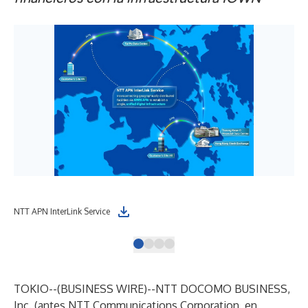
NTT APN InterLink Service
APN
TOKIO--(
BUSINESS WIRE
)--
NTT DOCOMO BUSINESS,
Inc. (antes NTT Communications Corporation, en