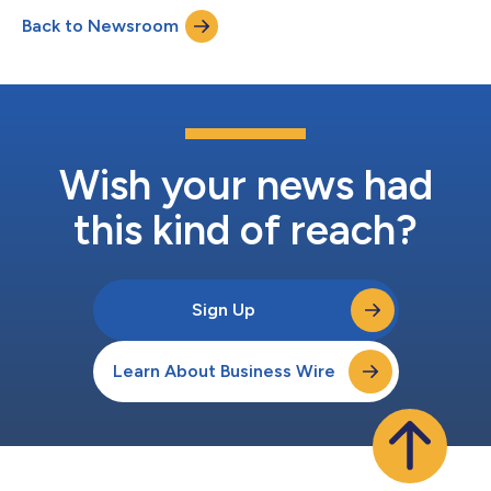
concepto de red óptica e inalámbrica innovadora (Innovative
Back to Newsroom
Optical and Wireless Network, IOWN) del Grupo NTT.1 Entre las
actividades se incluyó una...
Wish your news had
this kind of reach?
Sign Up
Learn About Business Wire